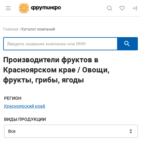
Раздел навигации по сайту fruitinfo.ru
Навигация по компаниям
Главная
Каталог компаний
П
Производители фруктов в
Красноярском крае / Овощи,
фрукты, грибы, ягоды
Меню навигации
РЕГИОН
Красноярский край
ВИДЫ ПРОДУКЦИИ