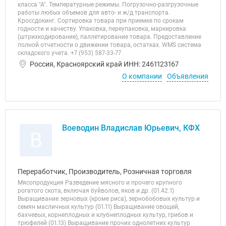
класса "А". Температурные режимы. Погрузочно-разгрузочные
работы любых объемов для авто- и ж/д транспорта.
Кроссдокинг. Сортировка товара при приемке по срокам
годности и качеству. Упаковка, переупаковка, маркировка
(штрихкодирование), паллетирование товара. Предоставление
полной отчетности о движении товара, остатках. WMS система
складского учета. +7 (953) 587-33-77
Россия, Красноярский край ИНН: 2461123167
О компании
Объявления
Воеводин Владислав Юрьевич, КФХ
В
Переработчик, Производитель, Розничная торговля
Мясопродукция Разведение мясного и прочего крупного
рогатого скота, включая буйволов, яков и др. (01.42.1)
Выращивание зерновых (кроме риса), зернобобовых культур и
семян масличных культур (01.11) Выращивание овощей,
бахчевых, корнеплодных и клубнеплодных культур, грибов и
трюфелей (01.13) Выращивание прочих однолетних культур