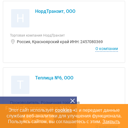
НордТранзит, ООО
Н
Торговая компания НордТранзит
Россия, Красноярский край ИНН: 2457080369
О компании
Теплица №6, ООО
Т
Производитель, Розничная торговля
Fruitinfo теперь и в MAX
Основная деятельность компании Теплица №6 - Производство и
Этот сайт использует
cookies
и передает данные
продажа
службам веб-аналитики для улучшения функционала.
ПЕРЕЙТИ
Россия, Красноярский край
Пользуясь сайтом, вы соглашаетесь с этим.
Закрыть
О компании