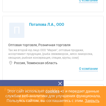
О компании
Потапова Л.А., ООО
П
Оптовая торговля, Розничная торговля
Так же второй юр.лицо ООО "Мария", оптовые продажи,
ассортимент продукции, (рыба свежеморож., мясо заморозка,
овощная, рыбная консервация, специи, крупы, соки)
Россия, Тюменская область
О компании
Fruitinfo теперь и в MAX
Этот сайт использует
cookies
и передает данные
Приполярная Агрофирма, ООО
П
службам веб-аналитики для улучшения функционала.
ПЕРЕЙТИ
Пользуясь сайтом, вы соглашаетесь с этим.
Закрыть