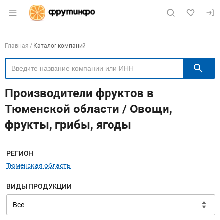
Раздел навигации по сайту fruitinfo.ru
Навигация по компаниям
Главная
Каталог компаний
П
Производители фруктов в
Тюменской области / Овощи,
фрукты, грибы, ягоды
Меню навигации
РЕГИОН
Тюменская область
ВИДЫ ПРОДУКЦИИ