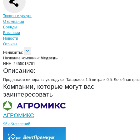
Навигация по странице
компании
Мед
Товары и услуги
О компании
Бренды
Вакансии
Новости
Отзывы
О компании
Медведь
Реквизиты
компании
Медведь
Реквизиты:
Название компании:
Медведь
ИНН:
2455018781
Описание:
Предлагаем минеральную воду оз. Тагарское. 1.5 литра и 0.5. Лечебная грязь
Компании, которые могут вас
заинтересовать
АГРОМИКС
96 объявлений