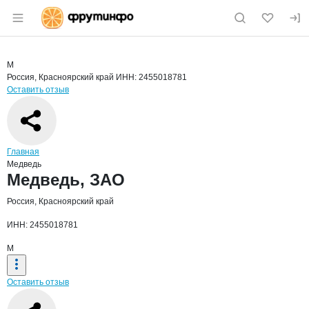
Раздел навигации по сайту fruitinfo.ru
Краткая информация о компании
Медв
Страница компании
Медведь,
Страница компании
Медведь, ЗАО
М
Россия, Красноярский край
ИНН: 2455018781
Оставить отзыв
Навигация по сайту
Главная
Медведь
Основная информация о компании
Медведь, ЗАО
Россия, Красноярский край
ИНН: 2455018781
М
Оставить отзыв