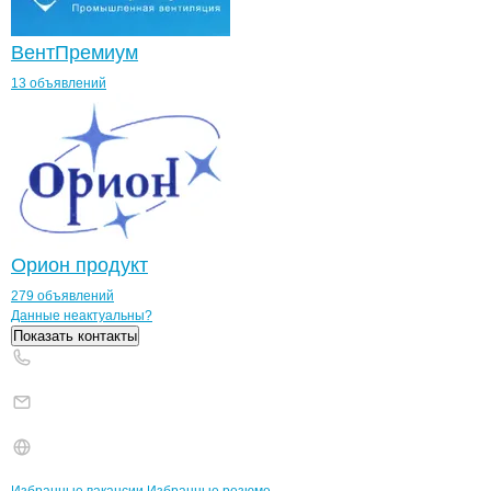
ВентПремиум
13 объявлений
Орион продукт
279 объявлений
Контакты
компании
Медведь
+7(800)000-00-..
Данные неактуальны?
Показать контакты