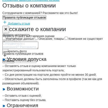
Бренды
Вакансии в
компани
Медведь
Медведь
Избранные вакансии
Избранные резюме
Новости o
Медведь, ЗАО
Медведь
Отзывы
о компании
Сотрудничали с компанией? Расскажите как это было!
Правила публикации отзывов
Добавить отзыв
Форма обратной связи о неточностях н
Медведь
Расскажите
о компании
Укажите неточность
Начните отзыв с выставления оценки
Контактные данные
Описание, товары
Компания не существует
Отмена
Опубликовать
Прикрепить фото
Правила публикации отзывов
Условия допуска
Отмена
Опубликовать
– Оставлять отзыв и оценку компаниям может только
зарегистрированный пользователь портала;
– Со дня регистрации на портале должно пройти не менее 30 дней;
– Обязательно должны быть заполнены поля в профиле (так же как для
размещения объявлений).
Возможности
– Оставить отзыв с оценкой;
– Поставить оценку без отзыва.
Ограничения