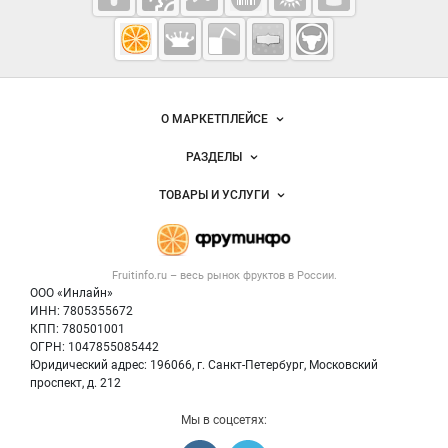
Fruitinfo.ru
— рынок
овощей и
Важные разделы и контакты
Навигация по сайту
фруктов
О МАРКЕТПЛЕЙСЕ
Новости Fruitinfo.ru
РАЗДЕЛЫ
Услуги и цены
Объявления
ТОВАРЫ И УСЛУГИ
Размещение рекламы
Каталог компаний
Готовая продукция
Публичная оферта
Новости рынка
Овощи
Контактная информация
Форум
Fruitinfo.ru – весь
рынок фруктов
в России.
Фрукты
Политика обработки персональных данных
Бренды
ООО «Инлайн»
Ягоды
Для СМИ
ИНН: 7805355672
Вакансии
КПП: 780501001
Орехи
Блог
ОГРН: 1047855085442
Грибы
Юридический адрес: 196066, г. Санкт-Петербург, Московский
Оборудование
проспект, д. 212
Добавить объявление
Мы в соцсетях:
Карта объявлений