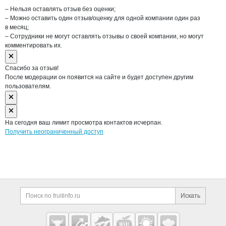
– Нельзя оставлять отзыв без оценки;
– Можно оставить один отзыв/оценку для одной компании один раз
в месяц;
– Сотрудники не могут оставлять отзывы о своей компании, но могут
комментировать их.
Спасибо за отзыв!
После модерации он появится на сайте и будет доступен другим
пользователям.
На сегодня ваш лимит просмотра контактов исчерпан.
Получить неограниченный доступ
Дополнительная информация
Поиск по сайту и ссы
Искать
Cсылки на полезные проекты