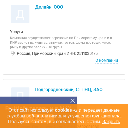
Делайн, ООО
Д
Услуги
Компания осуществляет перевозки по Приморскому краю и в
КНР зерновых культур, сыпучих грузов, фрукты, овощи, мясо,
рыбу и другие различные грузы.
Россия, Приморский край ИНН: 2511030175
О компании
Подгородненский, СТПНЦ, ЗАО
П
Fruitinfo теперь и в MAX
Этот сайт использует
cookies
и передает данные
Услуги
службам веб-аналитики для улучшения функционала.
ПЕРЕЙТИ
Сдача в аренду складских помещений.
Пользуясь сайтом, вы соглашаетесь с этим.
Закрыть
Россия, Приморский край ИНН: 2502001080