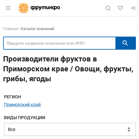
Раздел навигации по сайту fruitinfo.ru
Навигация по компаниям
Главная
Каталог компаний
П
Производители фруктов в
Приморском крае / Овощи, фрукты,
грибы, ягоды
Меню навигации
РЕГИОН
Приморский край
ВИДЫ ПРОДУКЦИИ