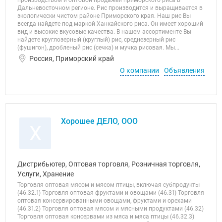
производством и оптовой продажей приморского риса в
Дальневосточном регионе. Рис производится и выращивается в
экологически чистом районе Приморского края. Наш рис Вы
всегда найдете под маркой Ханкайского риса. Он имеет хороший
вид и высокие вкусовые качества. В нашем ассортименте Вы
найдете круглозерный (круглый) рис, среднезерный рис
(фушигон), дробленый рис (сечка) и мучка рисовая. Мы...
Россия, Приморский край
О компании
Объявления
Хорошее ДЕЛО, ООО
Х
Дистрибьютер, Оптовая торговля, Розничная торговля,
Услуги, Хранение
Торговля оптовая мясом и мясом птицы, включая субпродукты
(46.32.1) Торговля оптовая фруктами и овощами (46.31) Торговля
оптовая консервированными овощами, фруктами и орехами
(46.31.2) Торговля оптовая мясом и мясными продуктами (46.32)
Торговля оптовая консервами из мяса и мяса птицы (46.32.3)