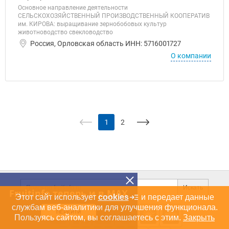
Основное направление деятельности
СЕЛЬСКОХОЗЯЙСТВЕННЫЙ ПРОИЗВОДСТВЕННЫЙ КООПЕРАТИВ
им. КИРОВА: выращивание зернобобовых культур
животноводство свекловодство
Россия, Орловская область ИНН: 5716001727
О компании
1
2
Дополнительная информация
Поиск по сайту и ссы
Искать
Fruitinfo теперь и в MAX
Этот сайт использует
cookies
и передает данные
службам веб-аналитики для улучшения функционала.
Cсылки на полезные проекты
ПЕРЕЙТИ
Пользуясь сайтом, вы соглашаетесь с этим.
Закрыть