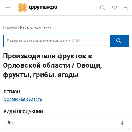
Раздел навигации по сайту fruitinfo.ru
Навигация по компаниям
Главная
Каталог компаний
П
Производители фруктов в
Орловской области / Овощи,
фрукты, грибы, ягоды
Меню навигации
РЕГИОН
Орловская область
ВИДЫ ПРОДУКЦИИ