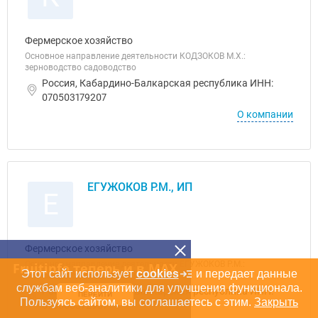
Фермерское хозяйство
Основное направление деятельности КОДЗОКОВ М.Х.:
зерноводство садоводство
Россия, Кабардино-Балкарская республика ИНН:
070503179207
О компании
ЕГУЖОКОВ Р.М., ИП
Е
Фермерское хозяйство
Основное направление деятельности ЕГУЖОКОВ Р.М.:
Fruitinfo теперь и в MAX
Этот сайт использует
cookies
и передает данные
зерноводство овощеводство
службам веб-аналитики для улучшения функционала.
Россия, Кабардино-Балкарская республика ИНН:
ПЕРЕЙТИ
Пользуясь сайтом, вы соглашаетесь с этим.
Закрыть
070500372957