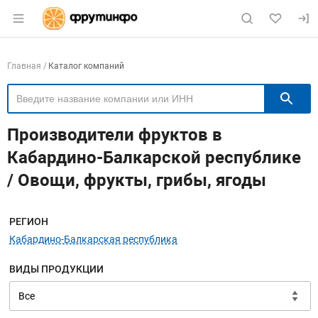
Раздел навигации по сайту fruitinfo.ru
Навигация по компаниям
Главная
Каталог компаний
П
Производители фруктов в
Кабардино-Балкарской республике
/ Овощи, фрукты, грибы, ягоды
Меню навигации
РЕГИОН
Кабардино-Балкарская республика
ВИДЫ ПРОДУКЦИИ