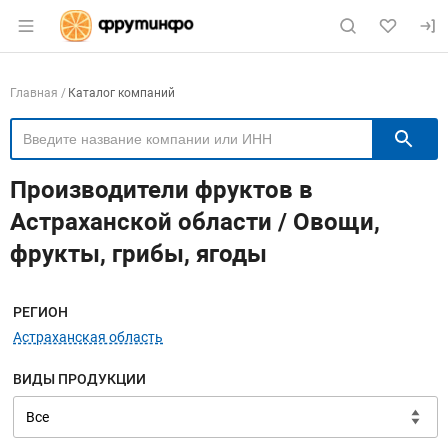
Раздел навигации по сайту fruitinfo.ru
Навигация по компаниям
Главная
Каталог компаний
П
Производители фруктов в
Астраханской области / Овощи,
фрукты, грибы, ягоды
Меню навигации
РЕГИОН
Астраханская область
ВИДЫ ПРОДУКЦИИ