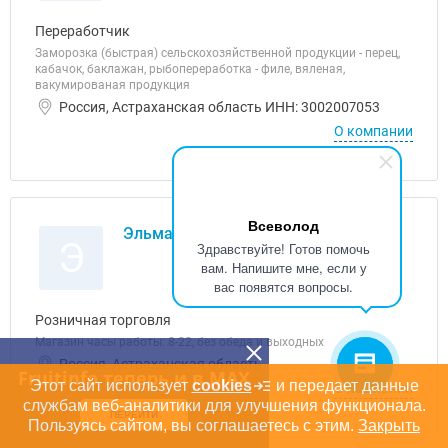
Переработчик
Заморозка (быстрая) сельскохозяйственной продукции - перец,
кабачок, баклажан, рыбопереработка - филе, вяленая,
вакумированая продукция
Россия, Астраханская область ИНН: 3002007053
О компании
Всеволод
Эльмар-продукты, ООО
Э
Здравствуйте! Готов помочь
вам. Напишите мне, если у
вас появятся вопросы.
Розничная торговля
Магазин часы работы: 8-22, без обеда и выходных
Россия, Астраханская область
Fruitinfo теперь и в MAX
Этот сайт использует
cookies
и передает данные
О компании
службам веб-аналитики для улучшения функционала.
ПЕРЕЙТИ
Пользуясь сайтом, вы соглашаетесь с этим.
Закрыть