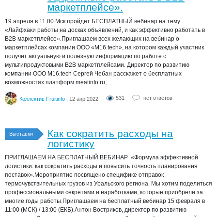
маркетплейсе».
19 апреля в 11.00 Мск пройдет БЕСПЛАТНЫЙ вебинар на тему:
«Лайфхаки работы на досках объявлений, и как эффективно работать в
B2B маркетплейсе».Приглашаем всех желающих на вебинар о
маркетплейсах компании OOO «М16.tech», на котором каждый участник
получит актуальную и полезную информацию по работе с
мультипродуктовыми В2В маркетплейсами. Директор по развитию
компании ООО М16.tech Сергей Чебан расскажет о бесплатных
возможностях платформ meatinfo.ru, ...
531
нет ответов
Коллектив Fruitinfo
, 12 апр 2022
Как сократить расходы на
Выставки
логистику
ПРИГЛАШАЕМ НА БЕСПЛАТНЫЙ ВЕБИНАР «Формула эффективной
логистики: как сократить расходы и повысить точность планирования
поставок».Мероприятие посвящено специфике отправок
термочувствительных грузов из Уральского региона. Мы хотим поделиться
профессиональными секретами и наработками, которые приобрели за
многие годы работы.Приглашаем на бесплатный вебинар 15 февраля в
11:00 (МСК) / 13:00 (ЕКБ).Антон Востриков, директор по развитию