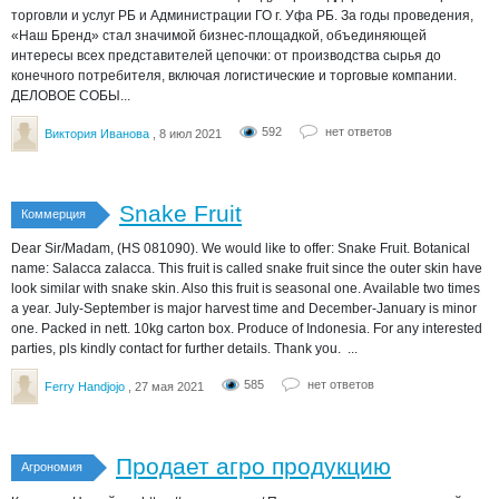
торговли и услуг РБ и Администрации ГО г. Уфа РБ. За годы проведения,
«Наш Бренд» стал значимой бизнес-площадкой, объединяющей
интересы всех представителей цепочки: от производства сырья до
конечного потребителя, включая логистические и торговые компании.
ДЕЛОВОЕ СОБЫ...
592
нет ответов
Виктория Иванова
, 8 июл 2021
Snake Fruit
Коммерция
Dear Sir/Madam, (HS 081090). We would like to offer: Snake Fruit. Botanical
name: Salacca zalacca. This fruit is called snake fruit since the outer skin have
look similar with snake skin. Also this fruit is seasonal one. Available two times
a year. July-September is major harvest time and December-January is minor
one. Packed in nett. 10kg carton box. Produce of Indonesia. For any interested
parties, pls kindly contact for further details. Thank you. ...
585
нет ответов
Ferry Handjojo
, 27 мая 2021
Продает агро продукцию
Агрономия