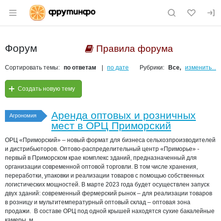
Раздел навигации по сайту fruitinfo.ru
Форум
Правила форума
Сортировать темы:
по ответам
по дате
Рубрики:
Все,
изменить...
Создать новую тему
Аренда оптовых и розничных
Агрономия
мест в ОРЦ Приморский
ОРЦ «Приморский» – новый формат для бизнеса сельхозпроизводителей
и дистрибьюторов. Оптово-распределительный центр «Приморье» -
первый в Приморском крае комплекс зданий, предназначенный для
организации современной оптовой торговли. В том числе хранения,
переработки, упаковки и реализации товаров с помощью собственных
логистических мощностей. В марте 2023 года будет осуществлен запуск
двух зданий: современный фермерский рынок – для реализации товаров
в розницу и мультитемпературный оптовый склад – оптовая зона
продажи. В составе ОРЦ под одной крышей находятся сухие бакалейные
камеры, м...