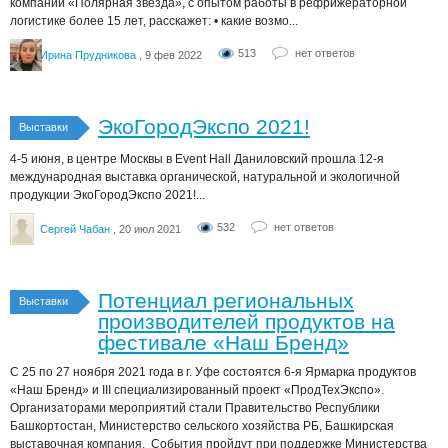
компании «Полярная звезда», с опытом работы в рефрижераторной
логистике более 15 лет, расскажет: • какие возмо...
513
нет ответов
Ирина Прудникова
, 9 фев 2022
ЭкоГородЭкспо 2021!
Выставки
4-5 июня, в центре Москвы в Event Hall Даниловский прошла 12-я
международная выставка органической, натуральной и экологичной
продукции ЭкоГородЭкспо 2021!...
532
нет ответов
Сергей Чабан
, 20 июл 2021
Потенциал региональных
Выставки
производителей продуктов на
фестивале «Наш Бренд»
С 25 по 27 ноября 2021 года в г. Уфе состоятся 6-я Ярмарка продуктов
«Наш Бренд» и III специализированный проект «ПродТехЭкспо».
Организаторами мероприятий стали Правительство Республики
Башкортостан, Министерство сельского хозяйства РБ, Башкирская
выставочная компания. События пройдут при поддержке Министерства