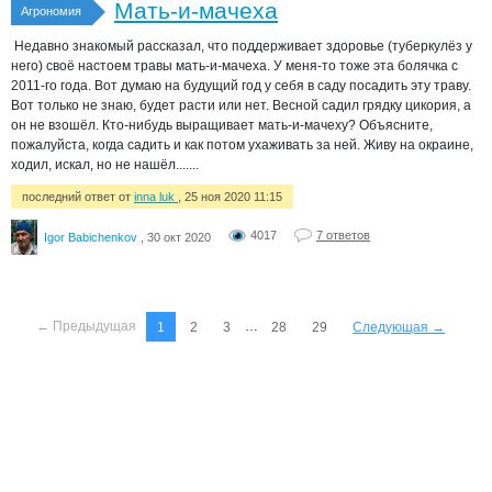
Мать-и-мачеха
Агрономия
Недавно знакомый рассказал, что поддерживает здоровье (туберкулёз у
него) своё настоем травы мать-и-мачеха. У меня-то тоже эта болячка с
2011-го года. Вот думаю на будущий год у себя в саду посадить эту траву.
Вот только не знаю, будет расти или нет. Весной садил грядку цикория, а
он не взошёл. Кто-нибудь выращивает мать-и-мачеху? Объясните,
пожалуйста, когда садить и как потом ухаживать за ней. Живу на окраине,
ходил, искал, но не нашёл.......
последний ответ от
inna luk
, 25 ноя 2020 11:15
4017
7 ответов
Igor Babichenkov
, 30 окт 2020
← Предыдущая
…
1
2
3
28
29
Следующая →