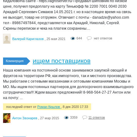
КидаловоНа сайте - https://agroserver.ru/ Продавал шиповник по низкой
цене, получил предоплату на карту Тинькофф № 2200 7001 0040 2030
Аркадий Сергеевич Симаков 14.05.2021 г. но в настоящее время на связь
не выходит, товар не отгружен. Отвечает с почты - danadze@yahoo.com
тел - 89867497844, представляется как Аркадий, Николай, Сергей.
Скрины переписки и чека на платеж сохранены....
644
нет ответов
Валерий Кариглазов
, 25 мая 2021
ищем поставщиков
Коммерция
Наша компания на постоянной основе занимаемся закупкой овощей и
фруктов на территории РФ, как импортного, так и местного производства.
Мы работаем с сетевыми магазинами и оптовыми компаниями Москвы и
МО. Мы ищем постоянных партнеров для долгосрочного взаимовыгодного
сотрудничества!!! Ждем ваших предложений! 8-968-564-27-27 Антон или
на почту: ...
последний ответ от
Роман Крылов
, 8 дек 2020 17:33
3359
11 ответов
Антон Звонарев
, 27 мар 2015