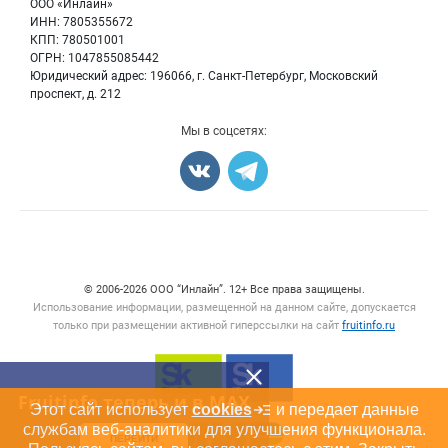
Бренды
ООО «Инлайн»
Ягоды
Для СМИ
ИНН: 7805355672
Вакансии
КПП: 780501001
Орехи
Блог
ОГРН: 1047855085442
Грибы
Юридический адрес: 196066, г. Санкт-Петербург, Московский
Оборудование
проспект, д. 212
Добавить объявление
Мы в соцсетях:
Карта объявлений
Счетчики, авторское право, логотипы
© 2006‑2026 ООО “Инлайн”. 12+ Все права защищены.
Использование информации, размещенной на данном сайте, допускается
только при размещении активной гиперссылки на сайт
fruitinfo.ru
Fruitinfo теперь и в MAX
Этот сайт использует
cookies
и передает данные
службам веб-аналитики для улучшения функционала.
ПЕРЕЙТИ