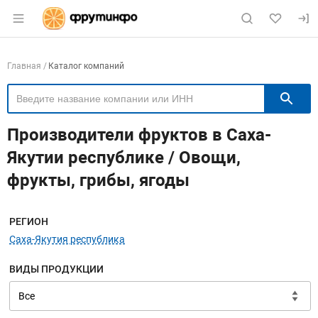
Раздел навигации по сайту fruitinfo.ru
Навигация по компаниям
Главная
Каталог компаний
П
Производители фруктов в Саха-
Якутии республике / Овощи,
фрукты, грибы, ягоды
Меню навигации
РЕГИОН
Саха-Якутия республика
ВИДЫ ПРОДУКЦИИ