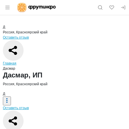
Раздел навигации по сайту fruitinfo.ru
Краткая информация о компании
Дасм
Страница компании
Дасмар, 
Страница компании
Дасмар, ИП
Д
Россия, Красноярский край
Оставить отзыв
Навигация по сайту
Главная
Дасмар
Основная информация о компании
Дасмар, ИП
Россия, Красноярский край
Д
Оставить отзыв