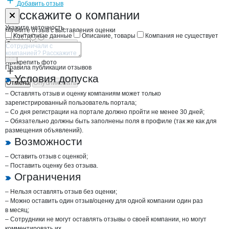
Добавить отзыв
Форма обратной связи о неточностях н
Дасмар
Расскажите
о компании
Укажите неточность
Начните отзыв с выставления оценки
Контактные данные
Описание, товары
Компания не существует
Отмена
Опубликовать
Прикрепить фото
Правила публикации отзывов
Условия допуска
Отмена
Опубликовать
– Оставлять отзыв и оценку компаниям может только
зарегистрированный пользователь портала;
– Со дня регистрации на портале должно пройти не менее 30 дней;
– Обязательно должны быть заполнены поля в профиле (так же как для
размещения объявлений).
Возможности
– Оставить отзыв с оценкой;
– Поставить оценку без отзыва.
Ограничения
– Нельзя оставлять отзыв без оценки;
– Можно оставить один отзыв/оценку для одной компании один раз
в месяц;
– Сотрудники не могут оставлять отзывы о своей компании, но могут
комментировать их.