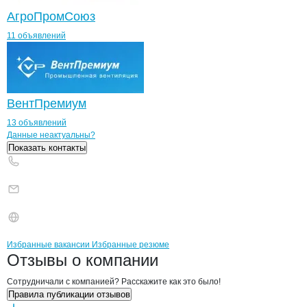
АгроПромСоюз
11 объявлений
ВентПремиум
13 объявлений
Контакты
компании
Дасмар
+7(800)000-00-..
Данные неактуальны?
Показать контакты
Бренды
Вакансии в
компани
Дасмар
Дасмар
Избранные вакансии
Избранные резюме
Новости o
Дасмар, ИП
Дасмар
Отзывы
о компании
Сотрудничали с компанией? Расскажите как это было!
Правила публикации отзывов