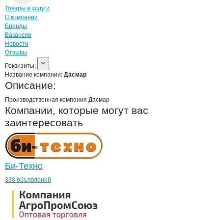
Навигация по странице
компании
Дасм
Товары и услуги
О компании
Бренды
Вакансии
Новости
Отзывы
О компании
Дасмар
Реквизиты
компании
Дасмар
Реквизиты:
Название компании:
Дасмар
Описание:
Производственная компания Дасмар
Компании, которые могут вас
заинтересовать
Би-Техно
338 объявлений