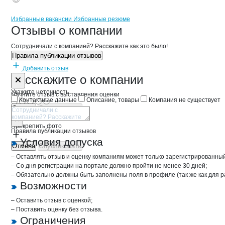
Бренды
Вакансии в
компани
ПТК Сибирские земли
ПТК Сибирские зе
Избранные вакансии
Избранные резюме
Новости o
ПТК Сибирские земли, О
ПТК Сибирские 
Отзывы
о компании
Сотрудничали с компанией? Расскажите как это было!
Правила публикации отзывов
Добавить отзыв
Форма обратной связи о неточностях 
ПТК Сибирск
Расскажите
о компании
Укажите неточность
Начните отзыв с выставления оценки
Контактные данные
Описание, товары
Компания не существует
Отмена
Опубликовать
Прикрепить фото
Правила публикации отзывов
Условия допуска
Отмена
Опубликовать
– Оставлять отзыв и оценку компаниям может только зарегистрированны
– Со дня регистрации на портале должно пройти не менее 30 дней;
– Обязательно должны быть заполнены поля в профиле (так же как для 
Возможности
– Оставить отзыв с оценкой;
– Поставить оценку без отзыва.
Ограничения