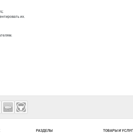
ц;
ентировать их.
ателям.
о сайту
Е
РАЗДЕЛЫ
ТОВАРЫ И УСЛУ