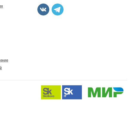
ия
ление
й