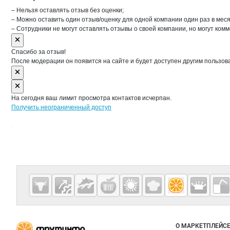
– Нельзя оставлять отзыв без оценки;
– Можно оставить один отзыв/оценку для одной компании один раз в меся
– Сотрудники не могут оставлять отзывы о своей компании, но могут комм
Спасибо за отзыв!
После модерации он появится на сайте и будет доступен другим пользов
На сегодня ваш лимит просмотра контактов исчерпан.
Получить неограниченный доступ
Дополнительная информация
Cсылки на полезные проекты
Fruitinfo.ru
— рынок
овощей и
Важные разделы и контакты
Навигация п
фруктов
О МАРКЕТПЛЕЙС