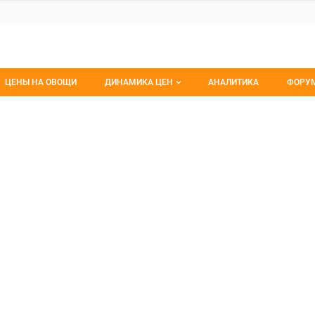
ЦЕНЫ НА ОВОЩИ
ДИНАМИКА ЦЕН
АНАЛИТИКА
ФОРУ
Динамика цен заморож
Все 
 Сибирские земли
рские земли, ООО
Динамика цен свежее
Изб
Динамика цен сушенное
С мо