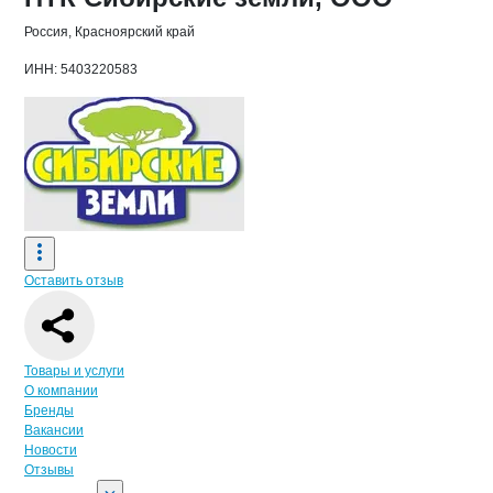
Россия, Красноярский край
ИНН: 5403220583
Оставить отзыв
Навигация по странице
компании
ПТК
Товары и услуги
О компании
Бренды
Вакансии
Новости
Отзывы
Реквизиты
компании
ПТК Сибирские зем