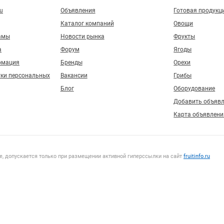
ru
Объявления
Готовая продукц
Каталог компаний
Овощи
амы
Новости рынка
Фрукты
а
Форум
Ягоды
рмация
Бренды
Орехи
тки персональных
Вакансии
Грибы
Блог
Оборудование
Добавить объяв
Карта объявлени
, допускается только при размещении активной гиперссылки на сайт
fruitinfo.ru