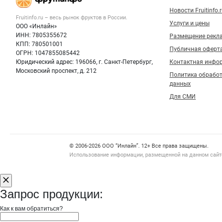
Новости Fruitinfo.
Fruitinfo.ru – весь
рынок фруктов
в России.
Услуги и цены
ООО «Инлайн»
ИНН: 7805355672
Размещение рекл
КПП: 780501001
Публичная оферт
ОГРН: 1047855085442
Юридический адрес: 196066, г. Санкт-Петербург,
Контактная инфо
Московский проспект, д. 212
Политика обрабо
данных
Для СМИ
Счетчики, авторское право, логотипы
© 2006‑2026 ООО “Инлайн”. 12+ Все права защищены.
Использование информации, размещенной на данном сайте
Запрос продукции:
Как к вам обратиться?