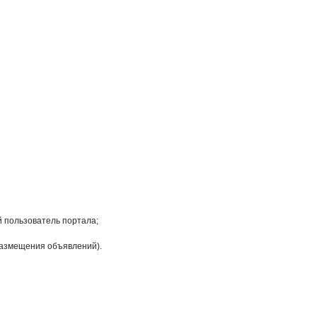
мли
ОО
земли
на странице
ие земли
й пользователь портала;
размещения объявлений).