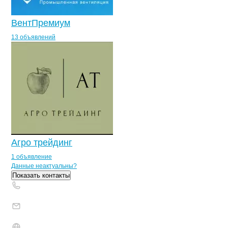
ВентПремиум
13 объявлений
Агро трейдинг
1 объявление
Контакты
компании
ПТК Сибирские 
+7(800)000-00-..
Данные неактуальны?
Показать контакты