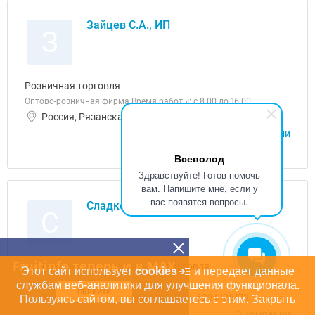
Зайцев С.А., ИП
З
Розничная торговля
Оптово-розничная фирма Время работы: с 8.00 до 16.00
Россия, Рязанская область
О компании
Всеволод
Здравствуйте! Готов помочь
вам. Напишите мне, если у
вас появятся вопросы.
Сладком, ООО
С
Fruitinfo теперь и в MAX
Оптовая торговля, Розничная торговля
Этот сайт использует
cookies
и передает данные
с 09-00 до 17-00 пн-пт
службам веб-аналитики для улучшения функционала.
ПЕРЕЙТИ
Россия, Рязанская область ИНН: 6234128173
Пользуясь сайтом, вы соглашаетесь с этим.
Закрыть
О компании