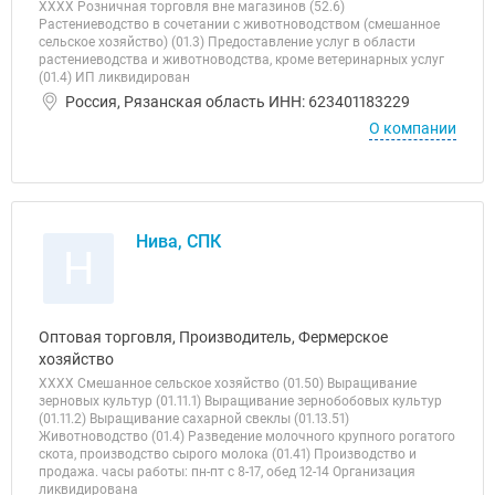
ХХХХ Розничная торговля вне магазинов (52.6)
Растениеводство в сочетании с животноводством (смешанное
сельское хозяйство) (01.3) Предоставление услуг в области
растениеводства и животноводства, кроме ветеринарных услуг
(01.4) ИП ликвидирован
Россия, Рязанская область ИНН: 623401183229
О компании
Нива, СПК
Н
Оптовая торговля, Производитель, Фермерское
хозяйство
ХХХХ Смешанное сельское хозяйство (01.50) Выращивание
зерновых культур (01.11.1) Выращивание зернобобовых культур
(01.11.2) Выращивание сахарной свеклы (01.13.51)
Животноводство (01.4) Разведение молочного крупного рогатого
скота, производство сырого молока (01.41) Производство и
продажа. часы работы: пн-пт с 8-17, обед 12-14 Организация
ликвидирована