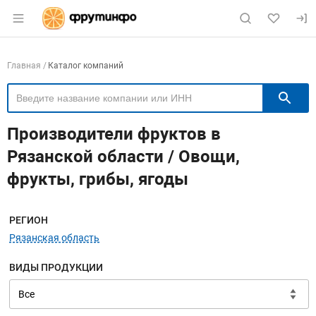
Раздел навигации по сайту fruitinfo.ru
Навигация по компаниям
Главная
Каталог компаний
П
Производители фруктов в
Рязанской области / Овощи,
фрукты, грибы, ягоды
Меню навигации
РЕГИОН
Рязанская область
ВИДЫ ПРОДУКЦИИ