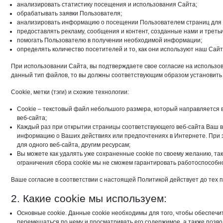
анализировать статистику посещения и использования Сайта;
обрабатывать заявки Пользователя;
анализировать информацию о посещении Пользователем страниц для
предоставлять рекламу, сообщения и контент, созданные нами и трет
помогать Пользователю в получении необходимой информации;
определять количество посетителей и то, как они используют наш Са
При использовании Сайта, вы подтверждаете свое согласие на использов
данный тип файлов, то вы должны соответствующим образом установить 
Cookie, метки (тэги) и схожие технологии:
Cookie – текстовый файл небольшого размера, который направляется 
веб-сайта;
Каждый раз при открытии страницы соответствующего веб-сайта Ваш ве
информацию о Ваших действиях или предпочтениях в Интернете. При э
для одного веб-сайта, другим ресурсам;
Вы можете как удалять уже сохраненные cookie по своему желанию, так
ограничения сбора cookie мы не сможем гарантировать работоспособно
Ваше согласие в соответствии с настоящей Политикой действует до тех п
2. Какие cookie мы используем:
Основные cookie. Данные cookie необходимы для того, чтобы обеспечи
перемещаться по нему и просматривать его содержимое, а также позв