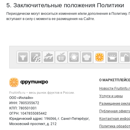
5. Заключительные положения Политики
Периодически могут вноситься изменения и/или дополнения в Политику.
вступают в силу с момента ее размещения на Сайте.
Дополнительная информация
Cсылки на полезные проекты
Fruitinfo.ru
— рынок
овощей и
Важные разделы и контакты
Навигация п
фруктов
О МАРКЕТПЛЕЙС
Новости Fruitinfo.
Fruitinfo.ru – весь
рынок фруктов
в России.
Услуги и цены
ООО «Инлайн»
ИНН: 7805355672
Размещение рекл
КПП: 780501001
Публичная оферт
ОГРН: 1047855085442
Юридический адрес: 196066, г. Санкт-Петербург,
Контактная инфо
Московский проспект, д. 212
Политика обрабо