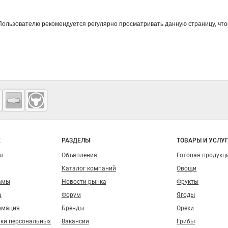
 Пользователю рекомендуется регулярно просматривать данную страницу, ч
о сайту
Е
РАЗДЕЛЫ
ТОВАРЫ И УСЛУ
ru
Объявления
Готовая продукц
Каталог компаний
Овощи
амы
Новости рынка
Фрукты
а
Форум
Ягоды
рмация
Бренды
Орехи
тки персональных
Вакансии
Грибы