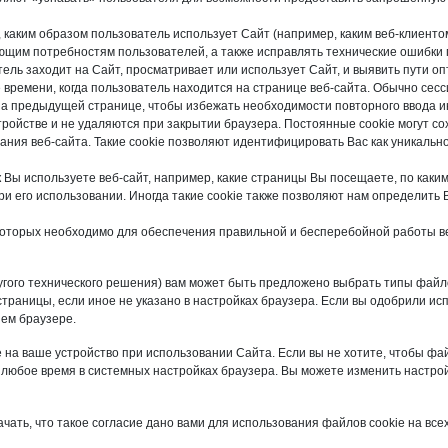
каким образом пользователь использует Сайт (например, каким веб-клиентом
ющим потребностям пользователей, а также исправлять технические ошибки 
атель заходит на Сайт, просматривает или использует Сайт, и выявить пути о
времени, когда пользователь находится на странице веб-сайта. Обычно сесси
а предыдущей странице, чтобы избежать необходимости повторного ввода 
ойстве и не удаляются при закрытии браузера. Постоянные cookie могут со
ания веб-сайта. Такие cookie позволяют идентифицировать Вас как уникальн
Вы используете веб-сайт, например, какие страницы Вы посещаете, по каким 
ри его использовании. Иногда такие cookie также позволяют нам определи
которых необходимо для обеспечения правильной и бесперебойной работы в
ого технического решения) вам может быть предложено выбрать типы файлов
страницы, если иное не указано в настройках браузера. Если вы одобрили ис
ем браузере.
 на ваше устройство при использовании Сайта. Если вы не хотите, чтобы фа
 любое время в системных настройках браузера. Вы можете изменить настро
чать, что такое согласие дано вами для использования файлов cookie на все