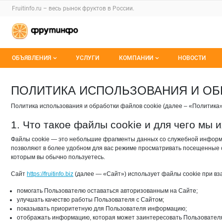
Раздел навигации по сайту fruitinfo.ru
Fruitinfo.ru – весь
рынок фруктов
в России.
Авторизация и меню пользователя
Навигация по разделам сайта fruitinfo.ru
ОБЪЯВЛЕНИЯ
УСЛУГИ
КОМПАНИИ
НОВОСТИ
Все объявления
Каталог компаний
ПОЛИТИКА ИСПОЛЬЗОВАНИЯ И ОБ
Мои объявления
О каталоге компаний
Политика использования и обработки файлов cookie (далее – «Политика
Премиум размещение
1. Что такое файлы cookie и для чего мы 
Файлы cookie — это небольшие фрагменты данных со служебной информа
позволяют в более удобном для вас режиме просматривать посещенные 
которым вы обычно пользуетесь.
Сайт
https://fruitinfo.biz
(далее — «Сайт») использует файлы cookie при вза
помогать Пользователю оставаться авторизованным на Сайте;
улучшать качество работы Пользователя с Сайтом;
показывать приоритетную для Пользователя информацию;
отображать информацию, которая может заинтересовать Пользовател