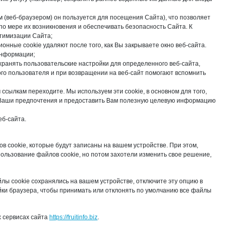
 (веб-браузером) он пользуется для посещения Сайта), что позволяет
по мере их возникновения и обеспечивать безопасность Сайта. К
птимизации Сайта;
онные cookie удаляют после того, как Вы закрываете окно веб-сайта.
информации;
хранять пользовательские настройки для определенного веб-сайта,
ого пользователя и при возвращении на веб-сайт помогают вспомнить
ссылкам переходите. Мы используем эти cookie, в основном для того,
ть Ваши предпочтения и предоставить Вам полезную целевую информацию
еб-сайта.
 cookie, которые будут записаны на вашем устройстве. При этом,
пользование файлов cookie, но потом захотели изменить свое решение,
йлы cookie сохранялись на вашем устройстве, отключите эту опцию в
йки браузера, чтобы принимать или отклонять по умолчанию все файлы
х сервисах сайта
https://fruitinfo.biz
.