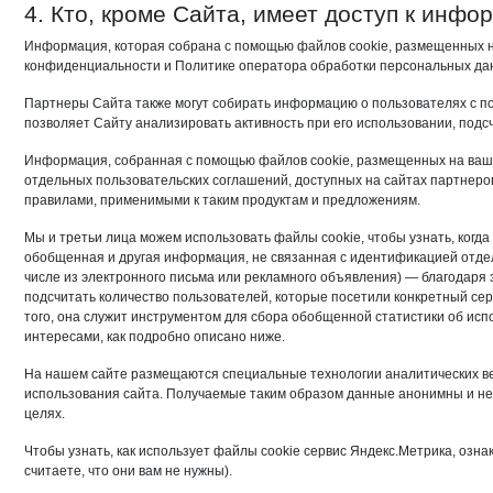
4. Кто, кроме Сайта, имеет доступ к инф
Информация, которая собрана с помощью файлов cookie, размещенных н
конфиденциальности и Политике оператора обработки персональных да
Партнеры Сайта также могут собирать информацию о пользователях с по
позволяет Сайту анализировать активность при его использовании, подс
Информация, собранная с помощью файлов cookie, размещенных на ваше
отдельных пользовательских соглашений, доступных на сайтах партнеров
правилами, применимыми к таким продуктам и предложениям.
Мы и третьи лица можем использовать файлы cookie, чтобы узнать, когд
обобщенная и другая информация, не связанная с идентификацией отдел
числе из электронного письма или рекламного объявления) — благодаря
подсчитать количество пользователей, которые посетили конкретный сер
того, она служит инструментом для сбора обобщенной статистики об исп
интересами, как подробно описано ниже.
На нашем сайте размещаются специальные технологии аналитических ве
использования сайта. Получаемые таким образом данные анонимны и не
целях.
Чтобы узнать, как использует файлы cookie сервис Яндекс.Метрика, озна
считаете, что они вам не нужны).