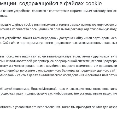
ормации, содержащейся в файлах cookie
а вашем устройстве, хранится в соответствии с применимым законодательст
нных.
мощью файлов cookie или пиксельных тегов в рамках использования сервис
читывая количество посещений или показывая рекламу, адаптированную под 
м устройстве, может быть передана и доступна Сайту и/или партнерам. И
. Сайт и/или партнеры могут также предоставить вам возможность отказатьс
а вы посещаете наши сайты, как взаимодействуете рекламой и другим контент
ьных пользователей (например, об операционной системе, версии браузера и
 этому мы можем предоставить вам более широкие возможности и проанализ
вис, перейдя по ссылке с определенного баннера за пределами данного сайт
ользовании сайта в целях аналитического исследования и помогает нам оптим
б-служб (например, Яндекс.Метрика), подсчитывающие количество посетит
 содержат идентифицирующую вас информацию (не устанавливают вашу личн
комьтесь с условиями его использования. Также мы приводим ссылки для отка