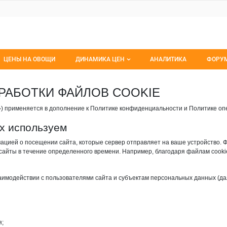
ЦЕНЫ НА ОВОЩИ
ДИНАМИКА ЦЕН
АНАЛИТИКА
ФОРУ
Динамика цен заморож
Все 
РАБОТКИ ФАЙЛОВ COOKIE
Динамика цен свежее
Изб
») применяется в дополнение к Политике конфиденциальности и Политике о
Динамика цен сушенное
С мо
их используем
цией о посещении сайта, которые сервер отправляет на ваше устройство. 
сайты в течение определенного времени. Например, благодаря файлам cook
имодействии с пользователями сайта и субъектам персональных данных (дал
я;