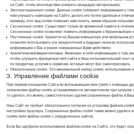
на Сайт, чтобы впоследствии ускорить процедуру авторизации);
Эксплуатационные cookie. Данные cookie собирают информацию о том, 
нам улучшать навигацию на Сайте, делать его более удобным и отвеча
примеру, этот вид cookie помогает нам понять, каким образом пользов
Сессионные cookie. Существуют только во временной памяти в течение 
Сессионные cookie позволяют помнить информацию о Вашем выборе н
Постоянные cookie. Хранятся на Вашем компьютере или мобильном устр
позволяя использовать эти предпочтения в будущих сеансах использов
информацию о Вас и ранее совершенных Вами действиях;
Аналитические/маркетинговые. Включают в себя информацию о том, как 
чтобы улучшить функционал веб-сайта и Ваш пользовательский опыт п
по продуктам, услугам и сервисам, которые могут Вас заинтересовать.
Обязательные cookie. Это минимальный набор cookie, использование 
3. Управление файлами cookie
При первом посещении Сайта во всплывающем окне (либо с помощью друг
технические файлы cookie устанавливаются автоматически при загрузке 
то сделать это можно, самостоятельно удалив сохраненные файлы в Ваш
Наш Сайт не требует обязательного согласия на установку файлов cookie
настройках браузера. Сохраненные файлы cookie также можно удалить в
cookie либо файлы cookie с определенных сайтов.
Если Вы одобрили использование файлов cookie на Сайте, это будет озна