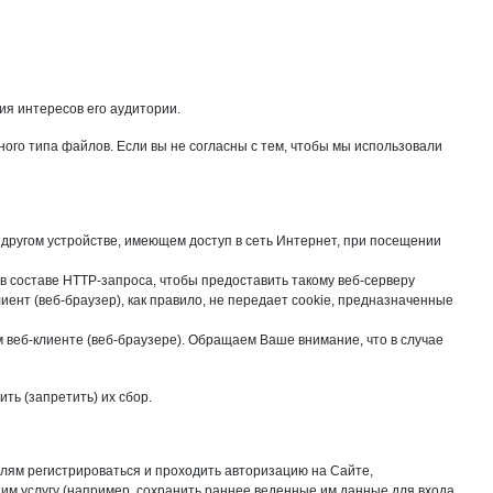
ия интересов его аудитории.
ого типа файлов. Если вы не согласны с тем, чтобы мы использовали
другом устройстве, имеющем доступ в сеть Интернет, при посещении
в составе HTTP-запроса, чтобы предоставить такому веб-серверу
нт (веб-браузер), как правило, не передает cookie, предназначенные
м веб-клиенте (веб-браузере). Обращаем Ваше внимание, что в случае
ть (запретить) их сбор.
елям регистрироваться и проходить авторизацию на Сайте,
им услугу (например, сохранить раннее веденные им данные для входа