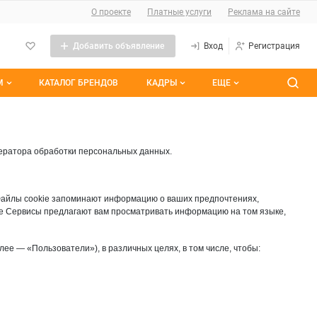
О сайте
О проекте
Платные услуги
Реклама на сайте
Добавить объявление
Вход
Регистрация
М
КАТАЛОГ БРЕНДОВ
КАДРЫ
ЕЩЕ
темы
Контакты
Все вакансии
ранные
Все резюме
ператора обработки персональных данных.
им участием
Файлы cookie запоминают информацию о ваших предпочтениях,
ie Сервисы предлагают вам просматривать информацию на том языке,
ее — «Пользователи»), в различных целях, в том числе, чтобы: