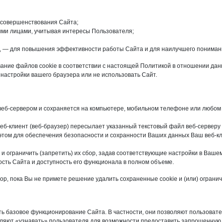
 совершенствования Сайта;
ьими лицами, учитывая интересы Пользователя;
йт, — для повышения эффективности работы Сайта и для наилучшего пониман
ание файлов cookie в соответствии с настоящей Политикой в отношении данн
настройки вашего браузера или не использовать Сайт.
веб-сервером и сохраняется на компьютере, мобильном телефоне или любом 
б-клиент (веб-браузер) пересылает указанный текстовый файл веб-серверу 
том для обеспечения безопасности и сохранности Ваших данных Ваш веб-клие
 и ограничить (запретить) их сбор, задав соответствующие настройки в Ваше
сть Сайта и доступность его функционала в полном объеме.
ор, пока Вы не примете решение удалить сохраненные cookie и (или) ограничи
ть базовое функционирование Сайта. В частности, они позволяют пользоват
оляют «узнавать» пользователя для возможности предоставить запрошенную 