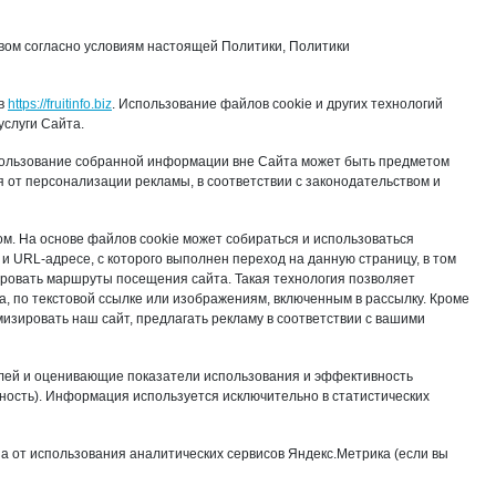
вом согласно условиям настоящей Политики, Политики
ов
https://fruitinfo.biz
. Использование файлов cookie и других технологий
услуги Сайта.
спользование собранной информации вне Сайта может быть предметом
я от персонализации рекламы, в соответствии с законодательством и
ом. На основе файлов cookie может собираться и использоваться
 URL-адресе, с которого выполнен переход на данную страницу, в том
ировать маршруты посещения сайта. Такая технология позволяет
а, по текстовой ссылке или изображениям, включенным в рассылку. Кроме
изировать наш сайт, предлагать рекламу в соответствии с вашими
елей и оценивающие показатели использования и эффективность
ость). Информация используется исключительно в статистических
за от использования аналитических сервисов Яндекс.Метрика (если вы