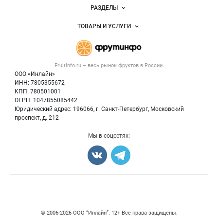
Новости Fruitinfo.ru
РАЗДЕЛЫ
Услуги и цены
Объявления
ТОВАРЫ И УСЛУГИ
Размещение рекламы
Каталог компаний
Готовая продукция
Публичная оферта
Новости рынка
Овощи
Контактная информация
Форум
Fruitinfo.ru – весь
рынок фруктов
в России.
Фрукты
Политика обработки персональных данных
Бренды
ООО «Инлайн»
Ягоды
Для СМИ
ИНН: 7805355672
Вакансии
КПП: 780501001
Орехи
Блог
ОГРН: 1047855085442
Грибы
Юридический адрес: 196066, г. Санкт-Петербург, Московский
Оборудование
проспект, д. 212
Добавить объявление
Мы в соцсетях:
Карта объявлений
Счетчики, авторское право, логотипы
© 2006‑2026 ООО “Инлайн”. 12+ Все права защищены.