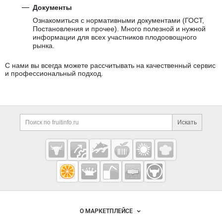
Документы
Ознакомиться с нормативными документами (ГОСТ,
Постановления и прочее). Много полезной и нужной
информации для всех участников плодоовощного
рынка.
С нами вы всегда можете рассчитывать на качественный сервис
и профессиональный подход.
Дополнительная информация
Поиск по сайту и ссы
Искать
Cсылки на полезные проекты
Fruitinfo.ru
— рынок
овощей и
Важные разделы и контакты
Навигация по сайту
фруктов
О МАРКЕТПЛЕЙСЕ