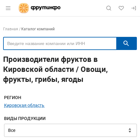
Раздел навигации по сайту fruitinfo.ru
Навигация по компаниям
Главная
Каталог компаний
П
Производители фруктов в
Кировской области / Овощи,
фрукты, грибы, ягоды
Меню навигации
РЕГИОН
Кировская область
ВИДЫ ПРОДУКЦИИ