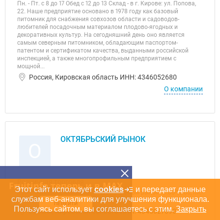
Пн. - Пт. с 8 до 17 Обед с 12 до 13 Склад - в г. Кирове: ул. Попова,
22. Наше предприятие основано в 1978 году как базовый
питомник для снабжения совхозов области и садоводов-
любителей посадочным материалом плодово-ягодных и
декоративных культур. На сегодняшний день оно является
самым северным питомником, обладающим паспортом-
патентом и сертификатом качества, выданными российской
инспекцией, а также многопрофильным предприятием с
мощной...
Россия, Кировская область ИНН: 4346052680
О компании
ОКТЯБРЬСКИЙ РЫНОК
О
Розничная торговля
Fruitinfo теперь и в MAX
Этот сайт использует
cookies
и передает данные
розн.торговля филиал МУП ""Центральный рынок"" 7.00-19.00, пн.-
службам веб-аналитики для улучшения функционала.
пт., без обеда
ПЕРЕЙТИ
Пользуясь сайтом, вы соглашаетесь с этим.
Закрыть
Россия, Кировская область ИНН: 4345027890