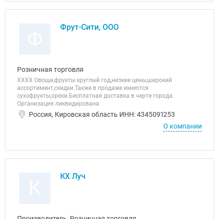
Фрут-Сити, ООО
Ф
Розничная торговля
ХХХХ Овощи,фрукты круглый год,низкие цены,широкий
ассортимент,скидки.Также в продаже имеются
сухофрукты,орехи.Бесплатная доставка в черте города.
Организация ликвидирована
Россия, Кировская область ИНН: 4345091253
О компании
КХ Луч
К
Производитель, Розничная торговля