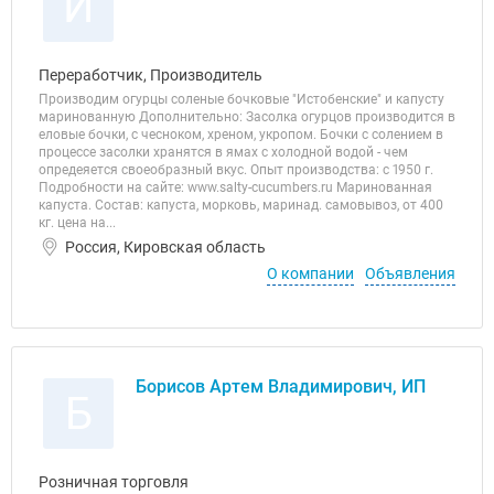
И
Переработчик, Производитель
Производим огурцы соленые бочковые "Истобенские" и капусту
маринованную Дополнительно: Засолка огурцов производится в
еловые бочки, с чесноком, хреном, укропом. Бочки с солением в
процессе засолки хранятся в ямах с холодной водой - чем
опредеяется своеобразный вкус. Опыт производства: с 1950 г.
Подробности на сайте: www.salty-cucumbers.ru Маринованная
капуста. Состав: капуста, морковь, маринад. самовывоз, от 400
кг. цена на...
Россия, Кировская область
О компании
Объявления
Борисов Артем Владимирович, ИП
Б
Розничная торговля