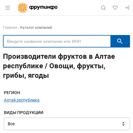
Раздел навигации по сайту fruitinfo.ru
Навигация по компаниям
Главная
Каталог компаний
П
Производители фруктов в Алтае
республике / Овощи, фрукты,
грибы, ягоды
Меню навигации
РЕГИОН
Алтай республика
ВИДЫ ПРОДУКЦИИ