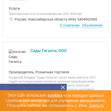
Услуги
Транспортные услуги грузоперевозки ООО "Юпитер"
Россия, Новосибирская область ИНН: 5404062900
О компании
Объявления
Сады Гиганта, ООО
Производитель, Розничная торговля
Аграрный Холдинг "Сады Гиганта" начал свою работу в 2012
году,В настоящее время является крупным производителем
свежих овощей открытого и закрытого грунта, салатной
продукции и зелени.Производит томаты, огурцы, картофель,
Fruitinfo теперь и в MAX
морковь, свекла, зелень. находимся мы в Новосибирске.
Этот сайт использует
cookies
и передает данные
Россия, Новосибирская область ИНН: 5433175715
службам веб-аналитики для улучшения функционала.
ПЕРЕЙТИ
О компании
Объявления
Пользуясь сайтом, вы соглашаетесь с этим.
Закрыть