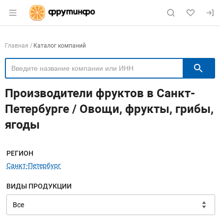
Раздел навигации по сайту fruitinfo.ru
Навигация по компаниям
Главная
Каталог компаний
П
Производители фруктов в Санкт-
Петербурге / Овощи, фрукты, грибы,
ягоды
Меню навигации
РЕГИОН
Санкт-Петербург
ВИДЫ ПРОДУКЦИИ