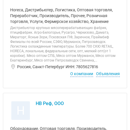
Horeca, Дистрибьютер, Логистика, Оптовая торговля,
Переработчик, Производитель, Прочее, Розничная
торговля, Услуги, Фермерское хозяйство, Хранение
Дистрибьютор крупных мясоперерабатывающих фабрик,
птицефабрик. Агро-Белогорье, Русагро, Черкизово, Даматэ,
Мираторг, Ясные Зори, Псковская ПФ, Заречное, Праймбиф
Филиалы по всей России, СЗФО, Мурманск, Петрозаводск.
Логистика охлажденные температуры. Более 700 СКЮ RETAIL,
HORECA, локальные, федеральные сети, опт, мелкий опт(от 1
коробки). Мясо оптом СПБ, Мясо оптом Мурманск, Мясо оптом
Екатеринбург, Мясо оптом Петрозаводск Свинина,...
Россия, Санкт-Петербург ИНН: 7805627816
О компании
Объявления
НВ Реф, ООО
Н
Оборудование, Оптовая торговля, Производитель,