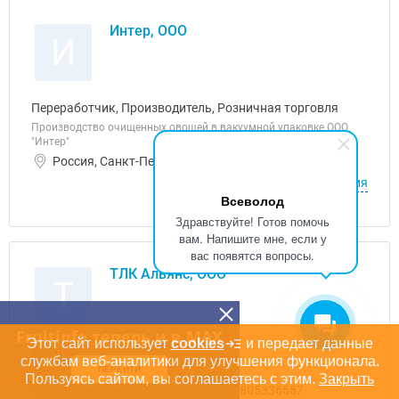
Интер, ООО
И
Переработчик, Производитель, Розничная торговля
Производство очищенных овощей в вакуумной упаковке ООО
"Интер"
Россия, Санкт-Петербург ИНН: 7804646044
О компании
Объявления
Всеволод
Здравствуйте! Готов помочь
вам. Напишите мне, если у
вас появятся вопросы.
ТЛК Альянс, ООО
Т
Fruitinfo теперь и в MAX
Этот сайт использует
cookies
и передает данные
Услуги
службам веб-аналитики для улучшения функционала.
Транспортная компания.
ПЕРЕЙТИ
Пользуясь сайтом, вы соглашаетесь с этим.
Закрыть
Россия, Санкт-Петербург ИНН: 7805336687