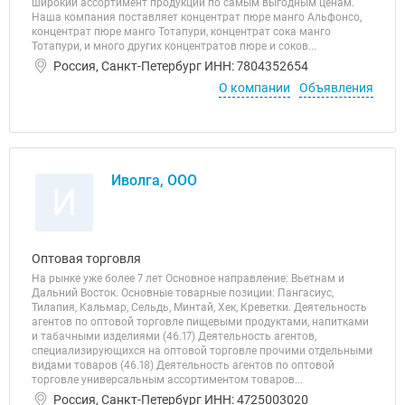
широкий ассортимент продукции по самым выгодным ценам.
Наша компания поставляет концентрат пюре манго Альфонсо,
концентрат пюре манго Тотапури, концентрат сока манго
Тотапури, и много других концентратов пюре и соков...
Россия, Санкт-Петербург ИНН: 7804352654
О компании
Объявления
Иволга, ООО
И
Оптовая торговля
На рынке уже более 7 лет Основное направление: Вьетнам и
Дальний Восток. Основные товарные позиции: Пангасиус,
Тилапия, Кальмар, Сельдь, Минтай, Хек, Креветки. Деятельность
агентов по оптовой торговле пищевыми продуктами, напитками
и табачными изделиями (46.17) Деятельность агентов,
специализирующихся на оптовой торговле прочими отдельными
видами товаров (46.18) Деятельность агентов по оптовой
торговле универсальным ассортиментом товаров...
Россия, Санкт-Петербург ИНН: 4725003020