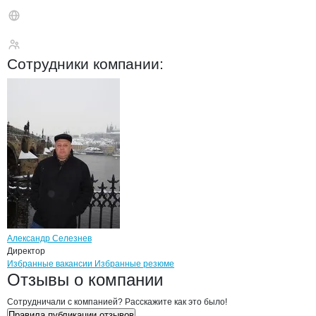
АгроПромСоюз
Сотрудники
компании
:
Александр Селезнев
Директор
Бренды
Вакансии в
компани
АгроПромСоюз
АгроПромСоюз
Избранные вакансии
Избранные резюме
Новости o
АгроПромСоюз, ООО
АгроПромСоюз
Отзывы
о компании
Сотрудничали с компанией? Расскажите как это было!
Правила публикации отзывов