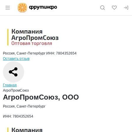
Раздел навигации по сайту fruitinfo.ru
Краткая информация о компании
Агро
Страница компании
АгроПром
Страница компании
АгроПромСоюз, ООО
Россия, Санкт-Петербург
ИНН: 7804352654
Оставить отзыв
Навигация по сайту
Главная
АгроПромСоюз
Основная информация о компании
АгроПромСоюз, ООО
Россия, Санкт-Петербург
ИНН: 7804352654