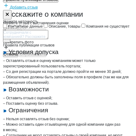
Добавить отзыв
Форма обратной связи о неточностях н
АгроПромСою
Расскажите
о компании
Укажите неточность
Начните отзыв с выставления оценки
Контактные данные
Описание, товары
Компания не существует
Отмена
Опубликовать
Прикрепить фото
Правила публикации отзывов
Условия допуска
Отмена
Опубликовать
– Оставлять отзыв и оценку компаниям может только
зарегистрированный пользователь портала;
– Со дня регистрации на портале должно пройти не менее 30 дней;
– Обязательно должны быть заполнены поля в профиле (так же как для
размещения объявлений).
Возможности
– Оставить отзыв с оценкой;
– Поставить оценку без отзыва.
Ограничения
– Нельзя оставлять отзыв без оценки;
– Можно оставить один отзыв/оценку для одной компании один раз
в месяц;
– Сотрудники не могут оставлять отзывы о своей компании, но могут