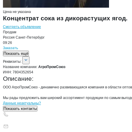
Цена не указана
Концентрат сока из дикорастущих ягод.
Смотреть объявление
Продам
Россия
Санкт-Петербург
09:26
Заказать
Показать ещё
О компании
АгроПромСоюз
Реквизиты
компании
АгроПромСоюз
Реквизиты:
Название компании:
АгроПромСоюз
ИНН:
7804352654
Описание:
ООО АгроПромСоюз - динамично развивающаяся компания в области оптовых 
Мы рады предложить вам широкий ассортимент продукции по самым выгодны
Контакты
компании
АгроПромСоюз
+7(800)000-00-..
Данные неактуальны?
Показать контакты