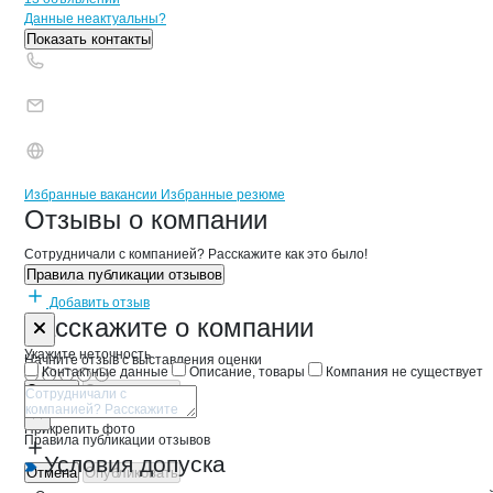
Контакты
компании
Колхоз Заветы 
+7(800)000-00-..
Данные неактуальны?
Показать контакты
Бренды
Вакансии в
компани
Колхоз Заветы Ильича
Колхоз Заветы Иль
Избранные вакансии
Избранные резюме
Новости o
Колхоз Заветы Ильича,
Колхоз Заветы 
Отзывы
о компании
Сотрудничали с компанией? Расскажите как это было!
Правила публикации отзывов
Добавить отзыв
Форма обратной связи о неточностях 
Колхоз Заве
Расскажите
о компании
Укажите неточность
Начните отзыв с выставления оценки
Контактные данные
Описание, товары
Компания не существует
Отмена
Опубликовать
Прикрепить фото
Правила публикации отзывов
Условия допуска
Отмена
Опубликовать