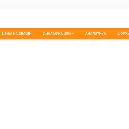
ЦЕНЫ НА ОВОЩИ
ДИНАМИКА ЦЕН
АНАЛИТИКА
ФОРУ
Динамика цен заморож
Все 
хоз Заветы Ильича
аветы Ильича,
Динамика цен свежее
Изб
Динамика цен сушенное
С мо