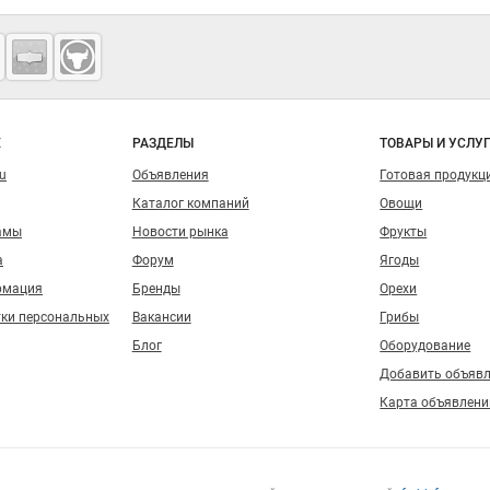
о сайту
Е
РАЗДЕЛЫ
ТОВАРЫ И УСЛУ
ru
Объявления
Готовая продукц
Каталог компаний
Овощи
амы
Новости рынка
Фрукты
а
Форум
Ягоды
рмация
Бренды
Орехи
тки персональных
Вакансии
Грибы
Блог
Оборудование
Добавить объяв
Карта объявлени