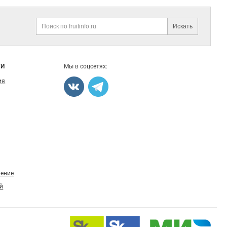
Искать
Поиск
ГИ
Мы в соцсетях:
ия
ление
й