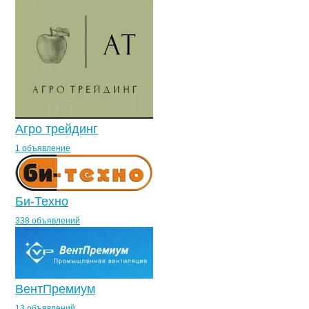
Агро трейдинг
1 объявление
Би-Техно
338 объявлений
ВентПремиум
13 объявлений