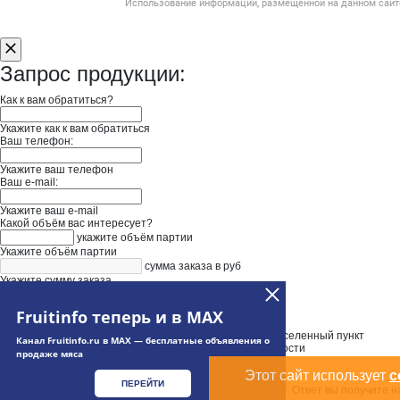
Использование информации, размещенной на данном сайте
Запрос продукции:
Как к вам обратиться?
Укажите как к вам обратиться
Ваш телефон:
Укажите ваш телефон
Ваш e-mail:
Укажите ваш e-mail
Какой объём вас интересует?
укажите объём партии
Укажите объём партии
сумма заказа в руб
Укажите сумму заказа
Нужна доставка
Введите адрес доставки
Fruitinfo теперь и в MAX
Выберите адрес из выпадающего списка и уточните населенный пункт
Канал Fruitinfo.ru в MAX — бесплатные объявления о
Укажите дополнительную информацию при необходимости
продаже мяса
Этот сайт использует
c
ПЕРЕЙТИ
Ваш запрос будет отправлен в " Колхоз Заветы Ильича". Ответ вы получите н