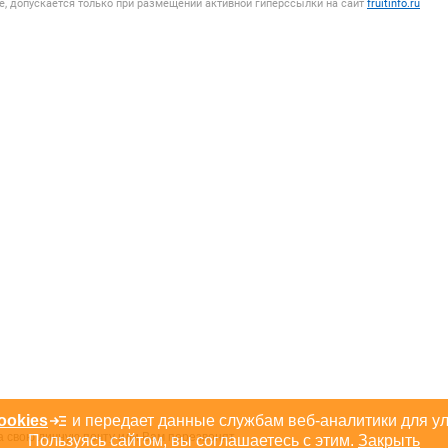
, допускается только при размещении активной гиперссылки на сайт
fruitinfo.ru
ookies
и передает данные службам веб-аналитики для у
а свою личную почту или Вам перезвонят.
Пользуясь сайтом, вы соглашаетесь с этим.
Закрыть