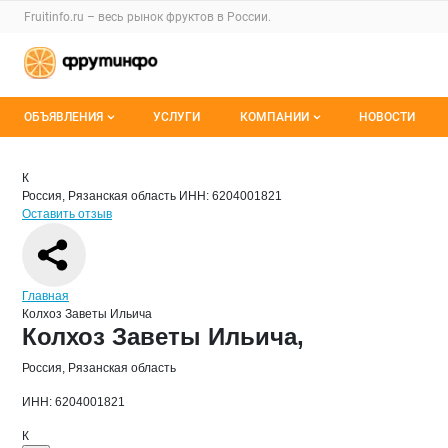
Раздел навигации по сайту fruitinfo.ru
Fruitinfo.ru – весь
рынок фруктов
в России.
Авторизация и меню пользователя
Навигация по разделам сайта fruitinfo.ru
ОБЪЯВЛЕНИЯ
УСЛУГИ
КОМПАНИИ
НОВОСТИ
Все объявления
Каталог компаний
Краткая информация о компании
Кол
Страница компании
Колхоз З
Страница компании
Колхоз Заветы Ильича,
К
Россия, Рязанская область
ИНН: 6204001821
Мои объявления
О каталоге компаний
Оставить отзыв
Премиум размещение
Навигация по сайту
Главная
Колхоз Заветы Ильича
Основная информация о компании
Колхоз Заветы Ильича,
Россия, Рязанская область
ИНН: 6204001821
К