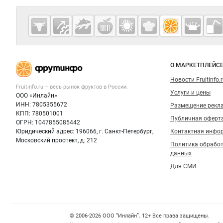
Дополнительная информация
Cсылки на полезные проекты
Fruitinfo.ru
— рынок
овощей и
Важные разделы и контакты
Навигация п
фруктов
О МАРКЕТПЛЕЙС
Новости Fruitinfo.
Fruitinfo.ru – весь
рынок фруктов
в России.
Услуги и цены
ООО «Инлайн»
ИНН: 7805355672
Размещение рекл
КПП: 780501001
Публичная оферт
ОГРН: 1047855085442
Юридический адрес: 196066, г. Санкт-Петербург,
Контактная инфо
Московский проспект, д. 212
Политика обрабо
данных
Для СМИ
Счетчики, авторское право, логотипы
© 2006‑2026 ООО “Инлайн”. 12+ Все права защищены.