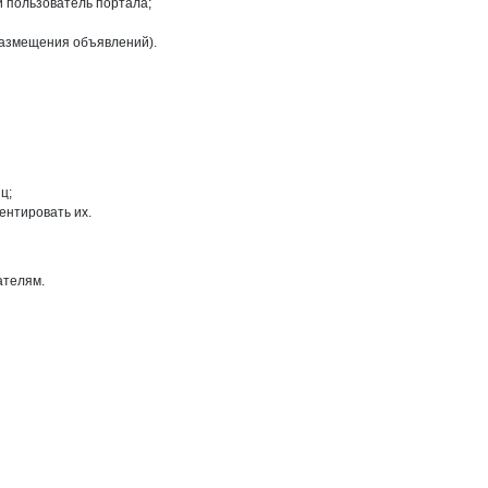
й пользователь портала;
размещения объявлений).
ц;
ентировать их.
ателям.