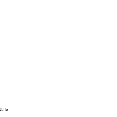
хоз Заветы Ильича
ча
ать