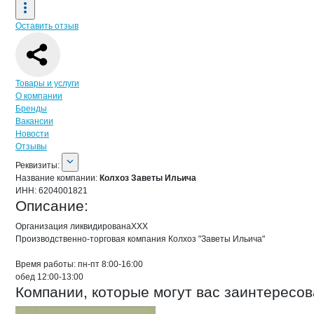
Оставить отзыв
Навигация по странице
компании
Кол
Товары и услуги
О компании
Бренды
Вакансии
Новости
Отзывы
О компании
Колхоз Заветы Ильича
Реквизиты
компании
Колхоз Заветы Ильи
Реквизиты:
Название компании:
Колхоз Заветы Ильича
ИНН:
6204001821
Описание:
Организация ликвидированаХХХ

Производственно-торговая компания Колхоз "Заветы Ильича"

Время работы: пн-пт 8:00-16:00

обед 12:00-13:00
Компании, которые могут вас заинтересов