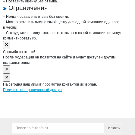
– Поставить оценку без отзыва.
Ограничения
– Нельзя оставлять отзыв без оценки;
– Можно оставить один отзыв/оценку для одной компании один раз
в месяц;
– Сотрудники не могут оставлять отзывы о своей компании, но могут
комментировать их.
Спасибо за отзыв!
После модерации он появится на сайте и будет доступен другим
пользователям.
На сегодня ваш лимит просмотра контактов исчерпан.
Получить неограниченный доступ
Дополнительная информация
Поиск по сайту и ссы
Искать