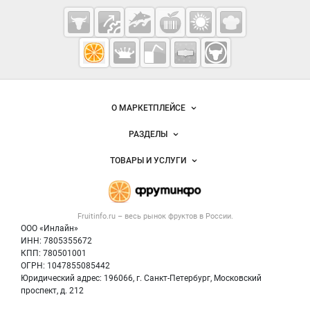
Cсылки на полезные проекты
Fruitinfo.ru
— рынок
овощей и
Важные разделы и контакты
Навигация по сайту
фруктов
О МАРКЕТПЛЕЙСЕ
Новости Fruitinfo.ru
РАЗДЕЛЫ
Услуги и цены
Объявления
ТОВАРЫ И УСЛУГИ
Размещение рекламы
Каталог компаний
Готовая продукция
Публичная оферта
Новости рынка
Овощи
Контактная информация
Форум
Fruitinfo.ru – весь
рынок фруктов
в России.
Фрукты
Политика обработки персональных данных
Бренды
ООО «Инлайн»
Ягоды
Для СМИ
ИНН: 7805355672
Вакансии
КПП: 780501001
Орехи
Блог
ОГРН: 1047855085442
Грибы
Юридический адрес: 196066, г. Санкт-Петербург, Московский
Оборудование
проспект, д. 212
Добавить объявление