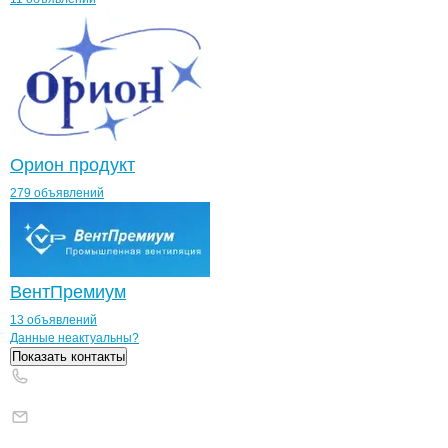
Орион продукт
279 объявлений
ВентПремиум
13 объявлений
Контакты
компании
Парад
+7(800)000-00-..
Данные неактуальны?
Показать контакты