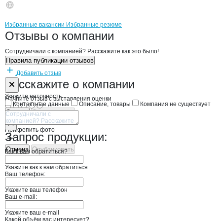
Бренды
Вакансии в
компани
Парад
Парад
Избранные вакансии
Избранные резюме
Новости o
Парад, ООО
Парад
Отзывы
о компании
Сотрудничали с компанией? Расскажите как это было!
Правила публикации отзывов
Добавить отзыв
Форма обратной связи о неточностях н
Парад
Расскажите
о компании
Укажите неточность
Начните отзыв с выставления оценки
Контактные данные
Описание, товары
Компания не существует
Отмена
Опубликовать
Прикрепить фото
Запрос продукции:
Отмена
Опубликовать
Как к вам обратиться?
Укажите как к вам обратиться
Ваш телефон:
Укажите ваш телефон
Ваш e-mail:
Укажите ваш e-mail
Какой объём вас интересует?