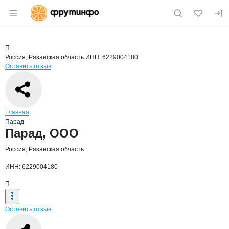
Раздел навигации по сайту fruitinfo.ru
Краткая информация о компании
Пара
Страница компании
Парад, О
Страница компании
Парад, ООО
П
Россия, Рязанская область
ИНН: 6229004180
Оставить отзыв
Навигация по сайту
Главная
Парад
Основная информация о компании
Парад, ООО
Россия, Рязанская область
ИНН: 6229004180
П
Оставить отзыв