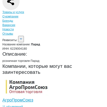
Навигация по странице
компании
Пара
Товары и услуги
О компании
Бренды
Вакансии
Новости
Отзывы
О компании
Парад
Реквизиты
компании
Парад
Реквизиты:
Название компании:
Парад
ИНН:
6229004180
Описание:
розничная торговля Парад
Компании, которые могут вас
заинтересовать
АгроПромСоюз
11 объявлений