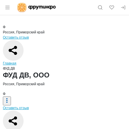
Раздел навигации по сайту fruitinfo.ru
Краткая информация о компании
ФУД 
Страница компании
ФУД ДВ, 
Страница компании
ФУД ДВ, ООО
Ф
Россия, Приморский край
Оставить отзыв
Навигация по сайту
Главная
ФУД ДВ
Основная информация о компании
ФУД ДВ, ООО
Россия, Приморский край
Ф
Оставить отзыв