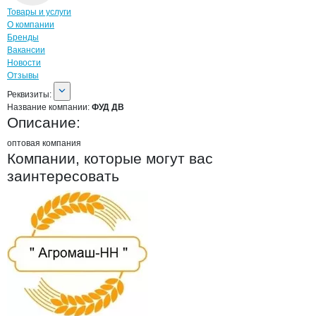
Навигация по странице
компании
ФУД
Товары и услуги
О компании
Бренды
Вакансии
Новости
Отзывы
О компании
ФУД ДВ
Реквизиты
компании
ФУД ДВ
Реквизиты:
Название компании:
ФУД ДВ
Описание:
оптовая компания
Компании, которые могут вас
заинтересовать