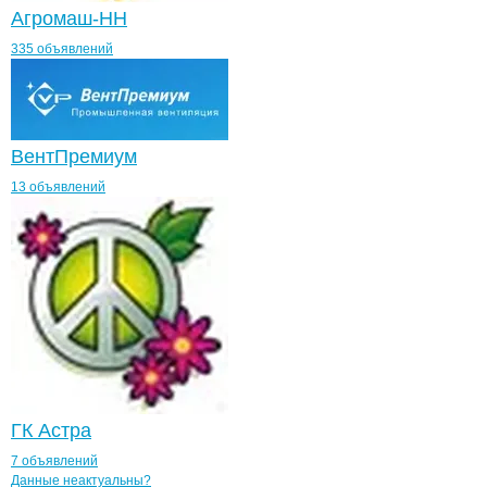
Агромаш-НН
335 объявлений
ВентПремиум
13 объявлений
ГК Астра
7 объявлений
Контакты
компании
ФУД ДВ
+7(800)000-00-..
Данные неактуальны?