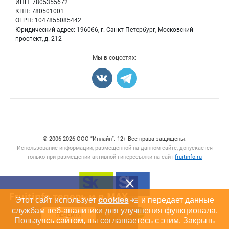
ИНН: 7805355672
Вакансии
КПП: 780501001
Орехи
Блог
ОГРН: 1047855085442
Грибы
Юридический адрес: 196066, г. Санкт-Петербург, Московский
Оборудование
проспект, д. 212
Добавить объявление
Мы в соцсетях:
Карта объявлений
Счетчики, авторское право, логотипы
© 2006‑2026 ООО “Инлайн”. 12+ Все права защищены.
Использование информации, размещенной на данном сайте, допускается
только при размещении активной гиперссылки на сайт
fruitinfo.ru
Fruitinfo теперь и в MAX
Этот сайт использует
cookies
и передает данные
службам веб-аналитики для улучшения функционала.
ПЕРЕЙТИ
Пользуясь сайтом, вы соглашаетесь с этим.
Закрыть