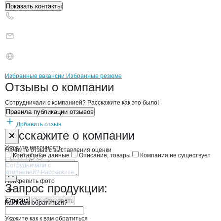
Показать контакты
Бренды
Вакансии в
компани
ФУД ДВ
ФУД ДВ
Избранные вакансии
Избранные резюме
Новости o
ФУД ДВ, ООО
ФУД ДВ
Отзывы
о компании
Сотрудничали с компанией? Расскажите как это было!
Правила публикации отзывов
Добавить отзыв
Форма обратной связи о неточностях н
ФУД ДВ
Расскажите
о компании
Укажите неточность
Начните отзыв с выставления оценки
Контактные данные
Описание, товары
Компания не существует
Отмена
Опубликовать
Прикрепить фото
Запрос продукции:
Отмена
Опубликовать
Как к вам обратиться?
Укажите как к вам обратиться