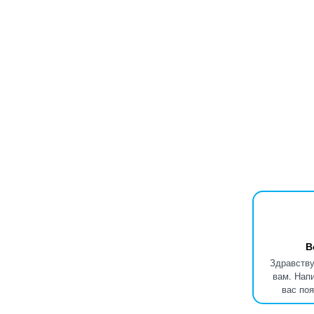
В
Здравству
вам. Нап
вас по