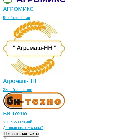
АГРОМИКС
96 объявлений
Агромаш-НН
335 объявлений
Би-Техно
338 объявлений
Контакты
компании
Фрукт Трейд
+7(800)000-00-..
Данные неактуальны?
Показать контакты