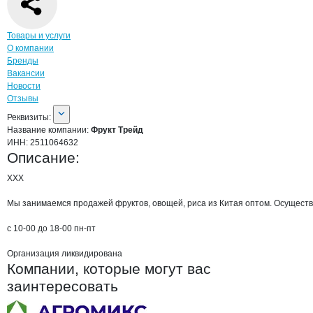
Навигация по странице
компании
Фрук
Товары и услуги
О компании
Бренды
Вакансии
Новости
Отзывы
О компании
Фрукт Трейд
Реквизиты
компании
Фрукт Трейд
Реквизиты:
Название компании:
Фрукт Трейд
ИНН:
2511064632
Описание:
ХХХ

Мы занимаемся продажей фруктов, овощей, риса из Китая оптом. Осуществл
с 10-00 до 18-00 пн-пт

Организация ликвидирована
Компании, которые могут вас
заинтересовать