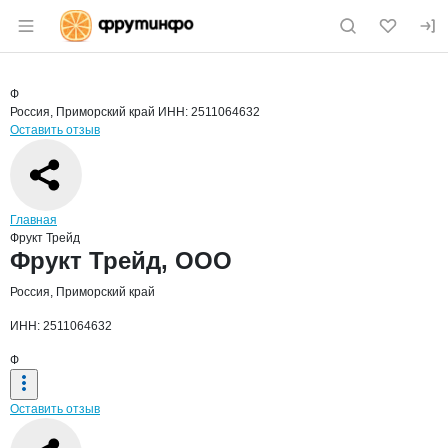
Раздел навигации по сайту fruitinfo.ru
Краткая информация о компании
Фрук
Страница компании
Фрукт Тр
Страница компании
Фрукт Трейд, ООО
Ф
Россия, Приморский край
ИНН: 2511064632
Оставить отзыв
Навигация по сайту
Главная
Фрукт Трейд
Основная информация о компании
Фрукт Трейд, ООО
Россия, Приморский край
ИНН: 2511064632
Ф
Оставить отзыв