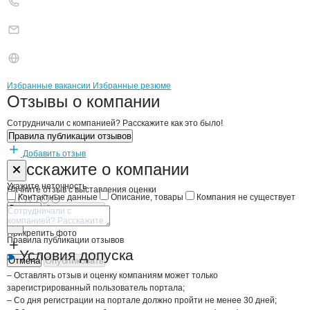
Бренды
Вакансии в
компани
Фрукт Трейд
Фрукт Трейд
Избранные вакансии
Избранные резюме
Новости o
Фрукт Трейд, ООО
Фрукт Трейд
Отзывы
о компании
Сотрудничали с компанией? Расскажите как это было!
Правила публикации отзывов
Добавить отзыв
Форма обратной связи о неточностях н
Фрукт Трейд
Расскажите
о компании
Укажите неточность
Начните отзыв с выставления оценки
Контактные данные
Описание, товары
Компания не существует
Отмена
Опубликовать
Прикрепить фото
Правила публикации отзывов
Условия допуска
Отмена
Опубликовать
– Оставлять отзыв и оценку компаниям может только
зарегистрированный пользователь портала;
– Со дня регистрации на портале должно пройти не менее 30 дней;