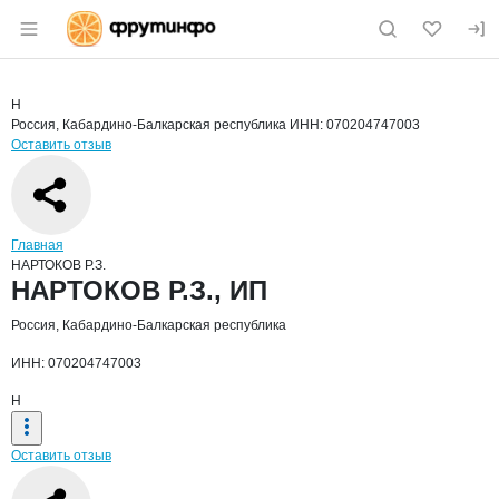
Раздел навигации по сайту fruitinfo.ru
Краткая информация о компании
НАРТ
Страница компании
НАРТОКОВ
Страница компании
НАРТОКОВ Р.З., ИП
Н
Россия, Кабардино-Балкарская республика
ИНН: 070204747003
Оставить отзыв
Навигация по сайту
Главная
НАРТОКОВ Р.З.
Основная информация о компании
НАРТОКОВ Р.З., ИП
Россия, Кабардино-Балкарская республика
ИНН: 070204747003
Н
Оставить отзыв