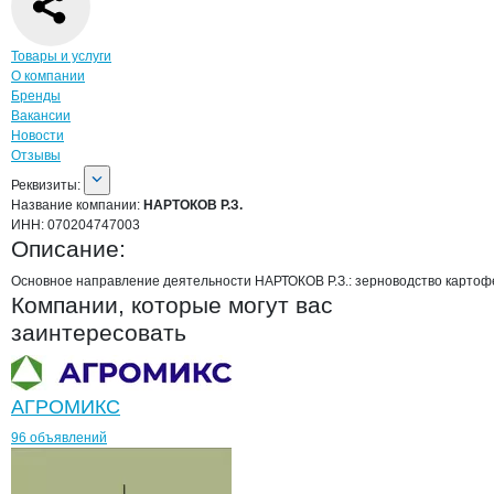
Навигация по странице
компании
НАРТ
Товары и услуги
О компании
Бренды
Вакансии
Новости
Отзывы
О компании
НАРТОКОВ Р.З.
Реквизиты
компании
НАРТОКОВ Р.З.
Реквизиты:
Название компании:
НАРТОКОВ Р.З.
ИНН:
070204747003
Описание:
Основное направление деятельности НАРТОКОВ Р.З.: зерноводство картоф
Компании, которые могут вас
заинтересовать
АГРОМИКС
96 объявлений