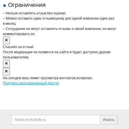
Ограничения
– Нельзя оставлять отзыв без оценки;
– Можно оставить один отзыв/оценку для одной компании один раз
в месяц;
– Сотрудники не могут оставлять отзывы о своей компании, но могут
комментировать их.
Спасибо за отзыв!
После модерации он появится на сайте и будет доступен другим
пользователям.
На сегодня ваш лимит просмотра контактов исчерпан.
Получить неограниченный доступ
Дополнительная информация
Поиск по сайту и ссы
Искать