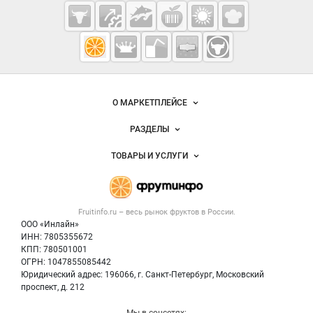
Cсылки на полезные проекты
Fruitinfo.ru
— рынок
овощей и
Важные разделы и контакты
Навигация по сайту
фруктов
О МАРКЕТПЛЕЙСЕ
Новости Fruitinfo.ru
РАЗДЕЛЫ
Услуги и цены
Объявления
ТОВАРЫ И УСЛУГИ
Размещение рекламы
Каталог компаний
Готовая продукция
Публичная оферта
Новости рынка
Овощи
Контактная информация
Форум
Fruitinfo.ru – весь
рынок фруктов
в России.
Фрукты
Политика обработки персональных данных
Бренды
ООО «Инлайн»
Ягоды
Для СМИ
ИНН: 7805355672
Вакансии
КПП: 780501001
Орехи
Блог
ОГРН: 1047855085442
Грибы
Юридический адрес: 196066, г. Санкт-Петербург, Московский
Оборудование
проспект, д. 212
Добавить объявление