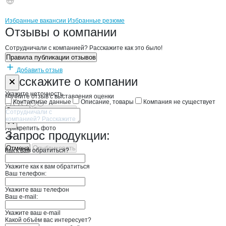
Бренды
Вакансии в
компани
НАРТОКОВ Р.З.
НАРТОКОВ Р.З.
Избранные вакансии
Избранные резюме
Новости o
НАРТОКОВ Р.З., ИП
НАРТОКОВ Р.З.
Отзывы
о компании
Сотрудничали с компанией? Расскажите как это было!
Правила публикации отзывов
Добавить отзыв
Форма обратной связи о неточностях н
НАРТОКОВ Р.З
Расскажите
о компании
Укажите неточность
Начните отзыв с выставления оценки
Контактные данные
Описание, товары
Компания не существует
Отмена
Опубликовать
Прикрепить фото
Запрос продукции:
Отмена
Опубликовать
Как к вам обратиться?
Укажите как к вам обратиться
Ваш телефон:
Укажите ваш телефон
Ваш e-mail:
Укажите ваш e-mail
Какой объём вас интересует?