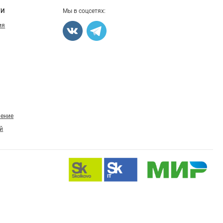
ГИ
Мы в соцсетях:
ия
ление
й