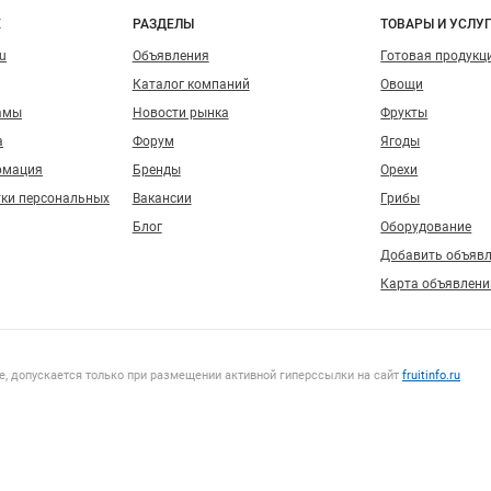
о сайту
Е
РАЗДЕЛЫ
ТОВАРЫ И УСЛУ
ru
Объявления
Готовая продукц
Каталог компаний
Овощи
амы
Новости рынка
Фрукты
а
Форум
Ягоды
рмация
Бренды
Орехи
тки персональных
Вакансии
Грибы
Блог
Оборудование
Добавить объяв
Карта объявлени
, допускается только при размещении активной гиперссылки на сайт
fruitinfo.ru