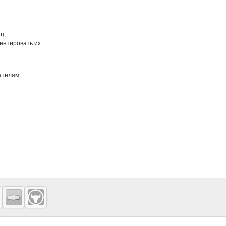
ц;
ентировать их.
ателям.