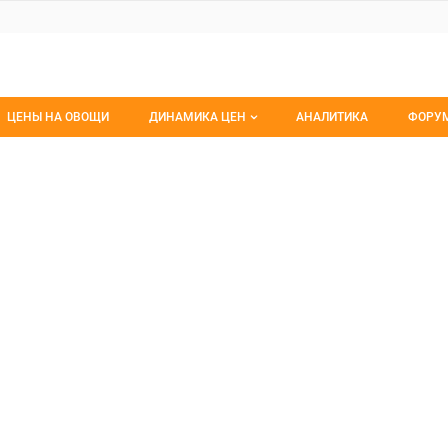
ЦЕНЫ НА ОВОЩИ
ДИНАМИКА ЦЕН
АНАЛИТИКА
ФОРУ
Динамика цен заморож
Все 
рИндустрия"
устрия", ООО
Динамика цен свежее
Изб
Динамика цен сушенное
С мо