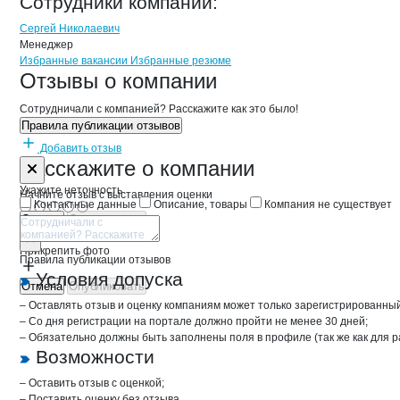
ВторИндустрия"
Сотрудники
компании
:
Сергей Николаевич
Менеджер
Бренды
Вакансии в
компани
ВторИндустрия"
ВторИндустрия"
Избранные вакансии
Избранные резюме
Новости o
ВторИндустрия", ООО
ВторИндустрия"
Отзывы
о компании
Сотрудничали с компанией? Расскажите как это было!
Правила публикации отзывов
Добавить отзыв
Форма обратной связи о неточностях 
ВторИндустр
Расскажите
о компании
Укажите неточность
Начните отзыв с выставления оценки
Контактные данные
Описание, товары
Компания не существует
Отмена
Опубликовать
Прикрепить фото
Правила публикации отзывов
Условия допуска
Отмена
Опубликовать
– Оставлять отзыв и оценку компаниям может только зарегистрированны
– Со дня регистрации на портале должно пройти не менее 30 дней;
– Обязательно должны быть заполнены поля в профиле (так же как для 
Возможности
– Оставить отзыв с оценкой;
– Поставить оценку без отзыва.