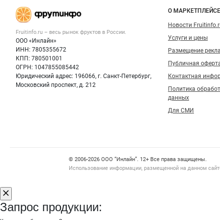
овощей и
Важные разделы и контакты
Навигация п
фруктов
О МАРКЕТПЛЕЙС
Новости Fruitinfo.
Fruitinfo.ru – весь
рынок фруктов
в России.
Услуги и цены
ООО «Инлайн»
ИНН: 7805355672
Размещение рекл
КПП: 780501001
Публичная оферт
ОГРН: 1047855085442
Юридический адрес: 196066, г. Санкт-Петербург,
Контактная инфо
Московский проспект, д. 212
Политика обрабо
данных
Для СМИ
Счетчики, авторское право, логотипы
© 2006‑2026 ООО “Инлайн”. 12+ Все права защищены.
Использование информации, размещенной на данном сайте
Запрос продукции: