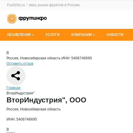
Раздел навигации по сайту fruitinfo.ru
Fruitinfo.ru – весь
рынок фруктов
в России.
Авторизация и меню пользователя
Навигация по разделам сайта fruitinfo.ru
ОБЪЯВЛЕНИЯ
УСЛУГИ
КОМПАНИИ
НОВОСТИ
Все объявления
Каталог компаний
Краткая информация о компании
Вто
Страница компании
ВторИнд
Страница компании
ВторИндустрия", ООО
В
Россия, Новосибирская область
ИНН: 5406746695
Мои объявления
О каталоге компаний
Оставить отзыв
Премиум размещение
Навигация по сайту
Главная
ВторИндустрия"
Основная информация о компании
ВторИндустрия", ООО
Россия, Новосибирская область
ИНН: 5406746695
В