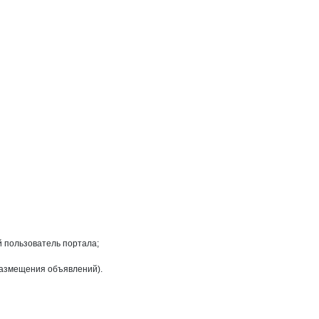
на странице
ия"
й пользователь портала;
размещения объявлений).