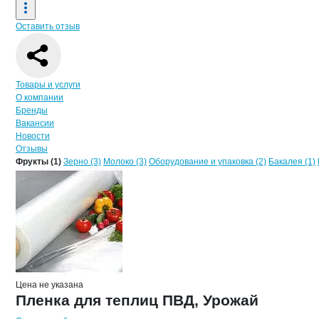
Оставить отзыв
Навигация по странице
компании
Вто
Товары и услуги
О компании
Бренды
Вакансии
Новости
Отзывы
Продукция
ВторИндустрия", ООО
Навигация по продуктам
компании
ВторИн
Фрукты (1)
Зерно (3)
Молоко (3)
Оборудование и упаковка (2)
Бакалея (1)
Цена не указана
Пленка для теплиц ПВД, Урожай