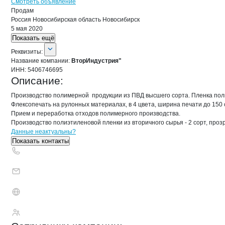
Смотреть объявление
Продам
Россия
Новосибирская область
Новосибирск
5 мая 2020
Показать ещё
О компании
ВторИндустрия"
Реквизиты
компании
ВторИндустрия"
Реквизиты:
Название компании:
ВторИндустрия"
ИНН:
5406746695
Описание:
Производство полимерной  продукции из ПВД высшего сорта. Пленка пол
Флексопечать на рулонных материалах, в 4 цвета, ширина печати до 150 
Прием и переработка отходов полимерного производства.

Производство полиэтиленовой пленки из вторичного сырья - 2 сорт, проз
Контакты
компании
ВторИндустрия"
+7(800)000-00-..
Данные неактуальны?
Показать контакты