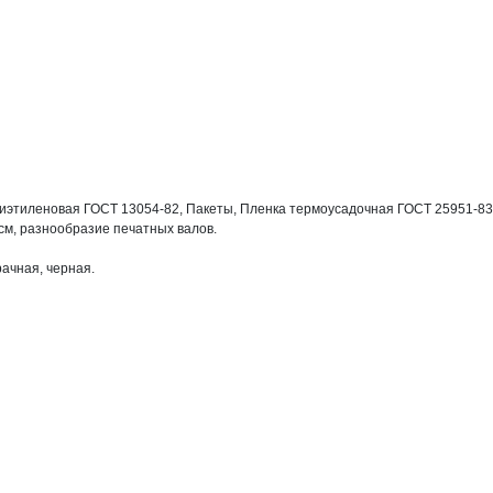
иэтиленовая ГОСТ 13054-82, Пакеты, Пленка термоусадочная ГОСТ 25951-83
см, разнообразие печатных валов.

рачная, черная.