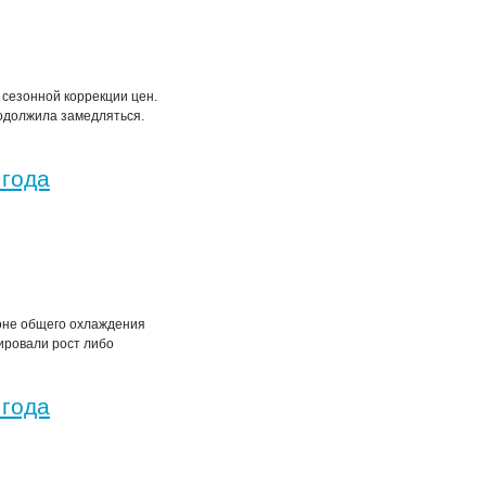
сезонной коррекции цен.
одолжила замедляться.
 года
оне общего охлаждения
ировали рост либо
 года