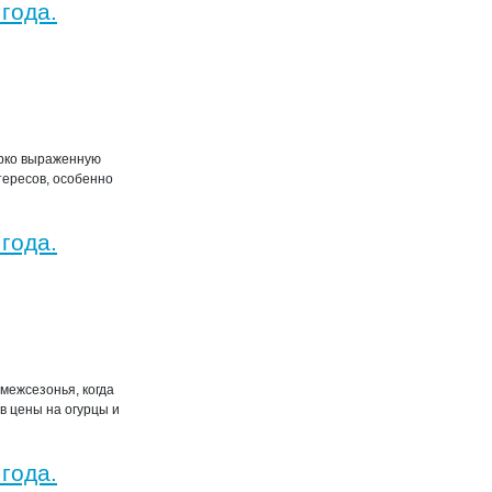
года.
ярко выраженную
тересов, особенно
года.
межсезонья, когда
в цены на огурцы и
года.