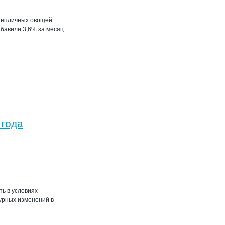
 тепличных овощей
ибавили 3,6% за месяц
 года
ь в условиях
урных изменений в