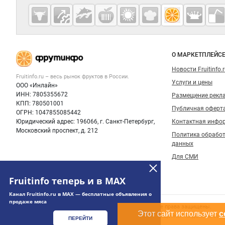
Дополнительная информация
Cсылки на полезные проекты
Fruitinfo.ru
— рынок
овощей и
Важные разделы и контакты
Навигация п
фруктов
О МАРКЕТПЛЕЙС
Новости Fruitinfo.
Fruitinfo.ru – весь
рынок фруктов
в России.
Услуги и цены
ООО «Инлайн»
ИНН: 7805355672
Размещение рекл
КПП: 780501001
Публичная оферт
ОГРН: 1047855085442
Юридический адрес: 196066, г. Санкт-Петербург,
Контактная инфо
Московский проспект, д. 212
Политика обрабо
данных
Для СМИ
Fruitinfo теперь и в MAX
Канал Fruitinfo.ru в MAX — бесплатные объявления о
продаже мяса
Счетчики, авторское право, логотипы
© 2006‑2026 ООО “Инлайн”. 12+ Все права защищены.
Этот сайт использует
c
Использование информации, размещенной на данном сайте
ПЕРЕЙТИ