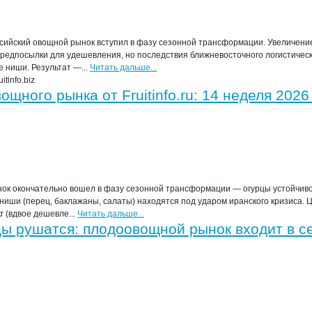
сийский овощной рынок вступил в фазу сезонной трансформации. Увеличение
редпосылки для удешевления, но последствия ближневосточного логистическ
 ниши. Результат —...
Читать дальше...
tinfo.biz
щного рынка от Fruitinfo.ru: 14 неделя 2026
ок окончательно вошел в фазу сезонной трансформации — огурцы устойчив
иши (перец, баклажаны, салаты) находятся под ударом иранского кризиса. 
г (вдвое дешевле...
Читать дальше...
цы рушатся: плодоовощной рынок входит в с