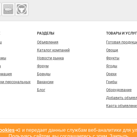
о сайту
Е
РАЗДЕЛЫ
ТОВАРЫ И УСЛУ
ru
Объявления
Готовая продукц
Каталог компаний
Овощи
амы
Новости рынка
Фрукты
а
Форум
Ягоды
рмация
Бренды
Орехи
тки персональных
Вакансии
Грибы
Блог
Оборудование
Добавить объяв
Карта объявлени
ookies
и передает данные службам веб-аналитики для у
, допускается только при размещении активной гиперссылки на сайт
fruitinfo.ru
Пользуясь сайтом, вы соглашаетесь с этим.
Закрыть