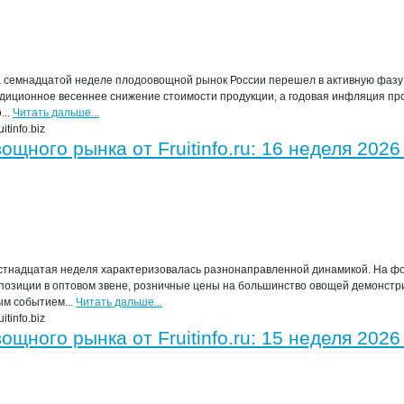
семнадцатой неделе плодоовощной рынок России перешел в активную фазу 
адиционное весеннее снижение стоимости продукции, а годовая инфляция пр
...
Читать дальше...
tinfo.biz
щного рынка от Fruitinfo.ru: 16 неделя 2026
стнадцатая неделя характеризовалась разнонаправленной динамикой. На ф
позиции в оптовом звене, розничные цены на большинство овощей демонстр
ым событием...
Читать дальше...
tinfo.biz
щного рынка от Fruitinfo.ru: 15 неделя 2026