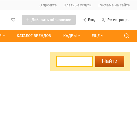
О сайте
О проекте
Платные услуги
Реклама на сайте
Добавить объявление
Вход
Регистрация
М
КАТАЛОГ БРЕНДОВ
КАДРЫ
ЕЩЕ
темы
Контакты
Все вакансии
ранные
Все резюме
им участием