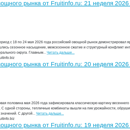
ного рынка от Fruitinfo.ru: 21 неделя 2026 
ериод с 18 по 24 мая 2026 года российский овощной рынок демонстрировал 
ошлись сезонное насыщение, межсезонное сжатие и структурный конфликт ин
ального округа. Главным...
Читать дальше...
tinfo.biz
ного рынка от Fruitinfo.ru: 20 неделя 2026 
вая половина мая 2026 года зафиксировала классическую картину весеннего 
 С одной стороны, тепличные комбинаты вышли на пик урожайности, обруши
значений. С другой...
Читать дальше...
tinfo.biz
ного рынка от Fruitinfo.ru: 19 неделя 2026 