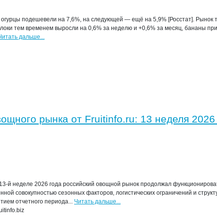
 огурцы подешевели на 7,6%, на следующей — ещё на 5,9% [Росстат]. Рынок
блоки тем временем выросли на 0,6% за неделю и +0,6% за месяц, бананы пр
Читать дальше...
щного рынка от Fruitinfo.ru: 13 неделя 2026
13-й неделе 2026 года российский овощной рынок продолжал функционироват
ной совокупностью сезонных факторов, логистических ограничений и структ
тием отчетного периода...
Читать дальше...
tinfo.biz