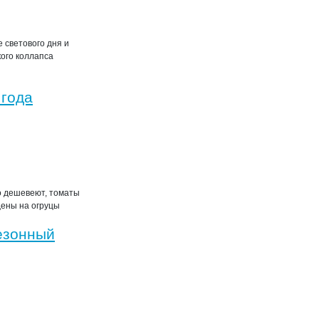
 светового дня и
ого коллапса
 года
о дешевеют, томаты
Цены на огруцы
езонный