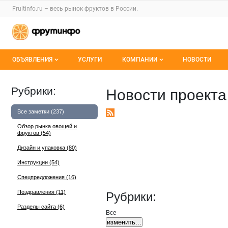
Раздел навигации по сайту fruitinfo.ru
Fruitinfo.ru – весь
рынок фруктов
в России.
Авторизация и меню пользователя
Навигация по разделам сайта fruitinfo.ru
ОБЪЯВЛЕНИЯ
УСЛУГИ
КОМПАНИИ
НОВОСТИ
Все объявления
Каталог компаний
Рубрики:
Новости проекта 
Мои объявления
О каталоге компаний
Все заметки (237)
RSS
Премиум размещение
Обзор рынка овощей и
фруктов (54)
Дизайн и упаковка (80)
Инструкции (54)
Спецпредложения (16)
Поздравления (11)
Рубрики:
Разделы сайта (6)
Все
изменить...