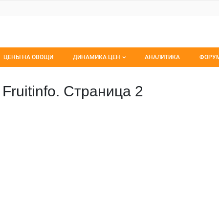
ЦЕНЫ НА ОВОЩИ
ДИНАМИКА ЦЕН
АНАЛИТИКА
ФОРУ
Динамика цен заморож
Все 
Fruitinfo. Страница 2
Динамика цен свежее
Изб
Динамика цен сушенное
С мо