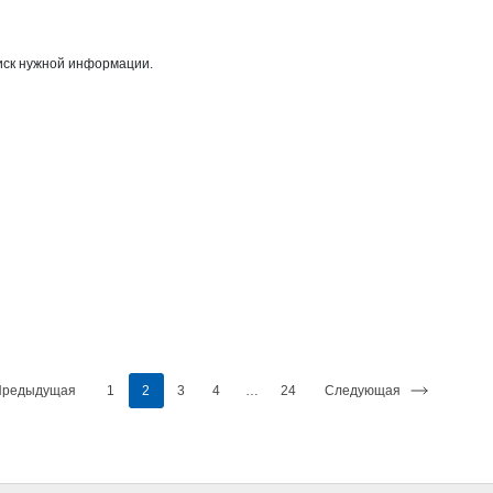
иск нужной информации.
Предыдущая
1
2
3
4
…
24
Следующая