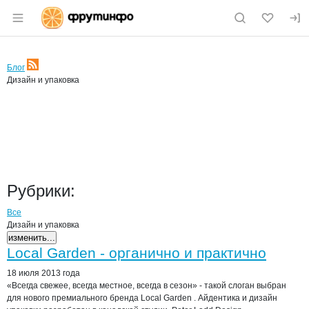
Раздел навигации по сайту fruitinfo.ru
Блог
RSS
Дизайн и упаковка
Рубрики:
Все
Дизайн и упаковка
изменить...
Посты блога
Local Garden - органично и практично
18 июля 2013 года
«Всегда свежее, всегда местное, всегда в сезон» - такой слоган выбран
для нового премиального бренда Local Garden . Айдентика и дизайн