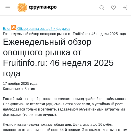
Раздел навигации по сайту fruitinfo.ru
Блог
Обзор рынка овощей и фруктов
RSS
Еженедельный обзор овощного рынка от Fruitinfo.ru: 46 неделя 2025 года
Еженедельный обзор
овощного рынка от
Fruitinfo.ru: 46 неделя 2025
года
17 ноября 2025 года
Ключевые события:
Российский овощной рынок переживает период крайней нестабильности.
Спекулятивные всплески (лук) сменяются обвалами, а устойчивый рост
наблюдается только в сегменте, задаваемом объективными затратными
факторами (тепличные огурцы).
Лук по итогам недели показал обвал цен. Цена упала до 16 руб/кг,
полностью отыграв мощный рост 44-й недели. Это свидетельствует о том,