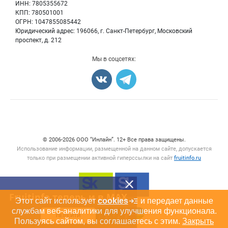
Для СМИ
ИНН: 7805355672
Вакансии
КПП: 780501001
Орехи
Блог
ОГРН: 1047855085442
Грибы
Юридический адрес: 196066, г. Санкт-Петербург, Московский
Оборудование
проспект, д. 212
Добавить объявление
Мы в соцсетях:
Карта объявлений
Счетчики, авторское право, логотипы
© 2006‑2026 ООО “Инлайн”. 12+ Все права защищены.
Использование информации, размещенной на данном сайте, допускается
только при размещении активной гиперссылки на сайт
fruitinfo.ru
Fruitinfo теперь и в MAX
Этот сайт использует
cookies
и передает данные
службам веб-аналитики для улучшения функционала.
ПЕРЕЙТИ
Пользуясь сайтом, вы соглашаетесь с этим.
Закрыть