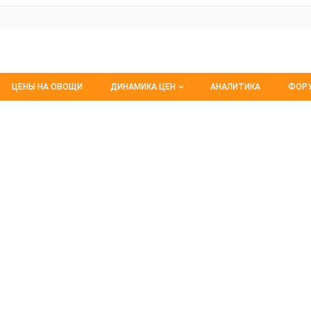
ЦЕНЫ НА ОВОЩИ
ДИНАМИКА ЦЕН
АНАЛИТИКА
ФОР
Динамика цен заморож
Все
 на продукты
Динамика цен свежее
Изб
Динамика цен сушенное
С м