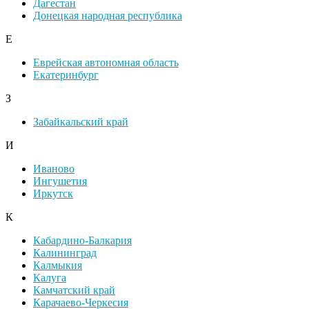
Дагестан
Донецкая народная республика
Е
Еврейская автономная область
Екатеринбург
З
Забайкальский край
И
Иваново
Ингушетия
Иркутск
К
Кабардино-Балкария
Калининград
Калмыкия
Калуга
Камчатский край
Карачаево-Черкесия