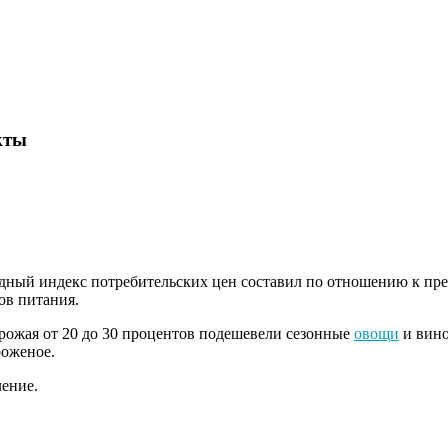
кты
одный индекс потребительских цен составил по отношению к пр
ов питания.
рожая от 20 до 30 процентов подешевели сезонные
овощи
и вино
роженое.
ление.