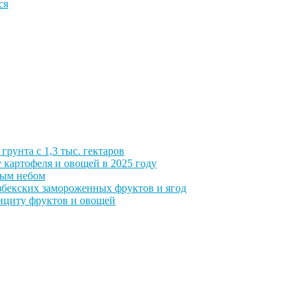
ся
грунта с 1,3 тыс. гектаров
 картофеля и овощей в 2025 году
тым небом
збекских замороженных фруктов и ягод
фициту фруктов и овощей