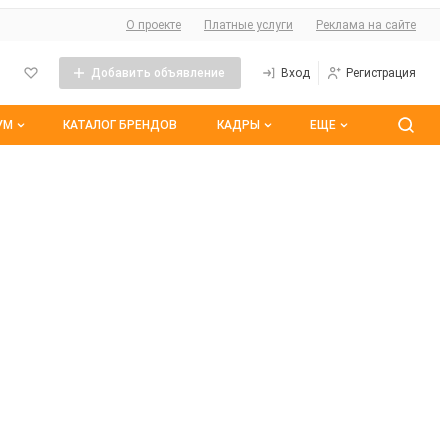
О сайте
О проекте
Платные услуги
Реклама на сайте
Добавить объявление
Вход
Регистрация
УМ
КАТАЛОГ БРЕНДОВ
КАДРЫ
ЕЩЕ
 темы
Контакты
Все вакансии
ранные
Все резюме
оим участием