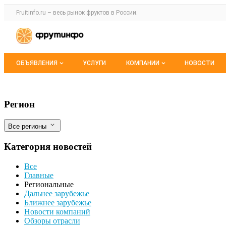
Раздел навигации по сайту fruitinfo.ru
Fruitinfo.ru – весь
рынок фруктов
в России.
Авторизация и меню пользователя
Навигация по разделам сайта fruitinfo.ru
ОБЪЯВЛЕНИЯ
УСЛУГИ
КОМПАНИИ
НОВОСТИ
Все объявления
Каталог компаний
В Ярославской области снизились цены
Фильтры
Регион
Мои объявления
О каталоге компаний
Все регионы
Премиум размещение
Категория новостей
Все
Главные
Региональные
Дальнее зарубежье
Ближнее зарубежье
Новости компаний
Обзоры отрасли