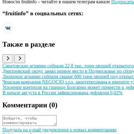
Новости
fruitinfo
– читайте в нашем телеграм канале
Подписать
“
fruitinfo
” в социальных сетях:
Также в разделе
Иллюстрация новости
Саратовские аграрии собрали 22,8 тыс. тонн овощей открытого 
Иллюстрация новости
Дмитровский округ занял первое место в Подмосковье по сбору
Иллюстрация новости
Липецкие аграрии собрали свыше 600 тонн овощей под откры
Иллюстрация новости
Чешская компания NEGOCIO s.r.o. заинтересована в импорте у
Иллюстрация новости
Усиление контроля на границе Болгарии может привести к де
Иллюстрация новости
В начале августа в России зафиксирована дефляция 0,02%
Комментарии (
0
)
Получать на e‑mail уведомления о новых комментариях