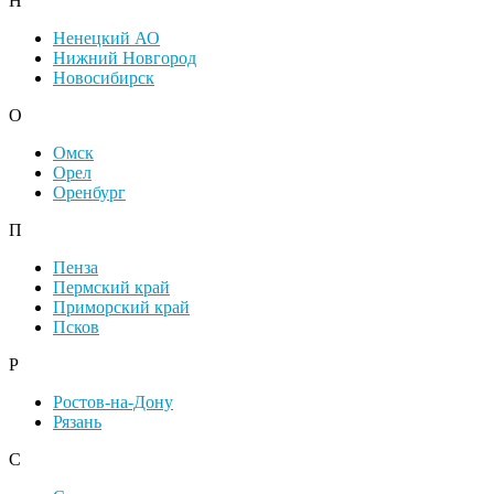
Н
Ненецкий АО
Нижний Новгород
Новосибирск
О
Омск
Орел
Оренбург
П
Пенза
Пермский край
Приморский край
Псков
Р
Ростов-на-Дону
Рязань
С