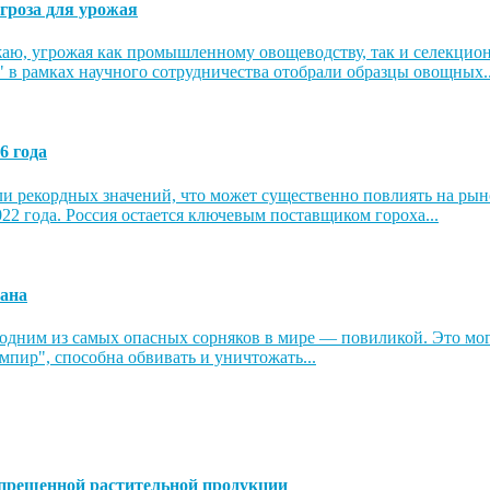
гроза для урожая
аю, угрожая как промышленному овощеводству, так и селекцион
в рамках научного сотрудничества отобрали образцы овощных..
6 года
ли рекордных значений, что может существенно повлиять на рыно
022 года. Россия остается ключевым поставщиком гороха...
тана
одним из самых опасных сорняков в мире — повиликой. Это могл
мпир", способна обвивать и уничтожать...
запрещенной растительной продукции