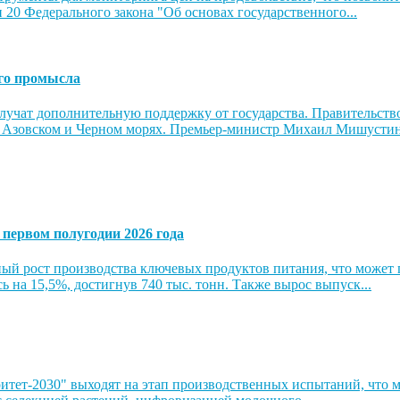
 20 Федерального закона "Об основах государственного...
ого промысла
чат дополнительную поддержку от государства. Правительство 
а Азовском и Черном морях. Премьер-министр Михаил Мишустин 
 первом полугодии 2026 года
ный рост производства ключевых продуктов питания, что может 
 на 15,5%, достигнув 740 тыс. тонн. Также вырос выпуск...
ет-2030" выходят на этап производственных испытаний, что мо