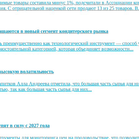
чимые товары составила минус 1%, подсчитали в Ассоциации к
я. С отрицательной наценкой сети продают 13 из 25 товаров. В.
ащаются в новый сегмент кондитерского рынка
ь преимущественно как технологический инструмент — способ у
мостоятельной категорией, которая объединяет возможности...
 высокую волатильность
итков Алла Андреева отметила, что большая часть сырья для ни
ю, так как большая часть сырья для них...
ят в силу с 2027 года
трументы для мониторинга цен на продовольствие, что позволит