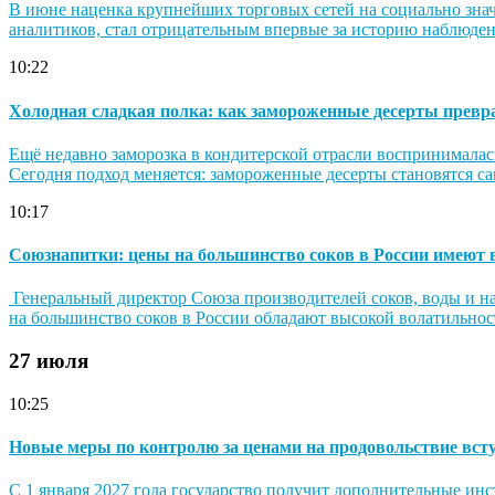
В июне наценка крупнейших торговых сетей на социально зна
аналитиков, стал отрицательным впервые за историю наблюдени
10:22
Холодная сладкая полка: как замороженные десерты превр
Ещё недавно заморозка в кондитерской отрасли воспринималас
Сегодня подход меняется: замороженные десерты становятся са
10:17
Союзнапитки: цены на большинство соков в России имеют
Генеральный директор Союза производителей соков, воды и нап
на большинство соков в России обладают высокой волатильность
27 июля
10:25
Новые меры по контролю за ценами на продовольствие вступ
С 1 января 2027 года государство получит дополнительные инс