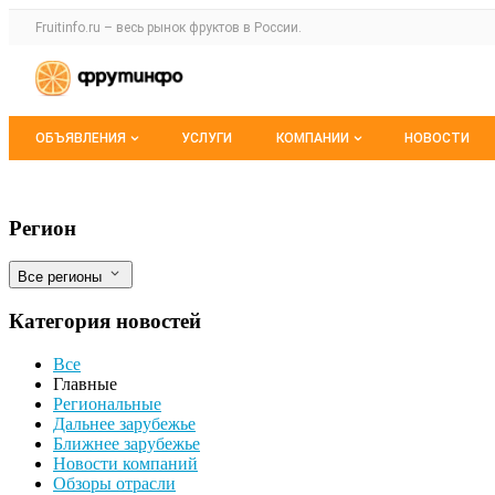
Раздел навигации по сайту fruitinfo.ru
Fruitinfo.ru – весь
рынок фруктов
в России.
Авторизация и меню пользователя
Навигация по разделам сайта fruitinfo.ru
ОБЪЯВЛЕНИЯ
УСЛУГИ
КОМПАНИИ
НОВОСТИ
Все объявления
Каталог компаний
Новости новости рынка овощей, фрукт
Фильтры
Регион
Мои объявления
О каталоге компаний
Все регионы
Премиум размещение
Категория новостей
Все
Главные
Региональные
Дальнее зарубежье
Ближнее зарубежье
Новости компаний
Обзоры отрасли