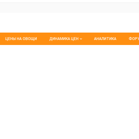
ЦЕНЫ НА ОВОЩИ
ДИНАМИКА ЦЕН
АНАЛИТИКА
ФОР
Динамика цен заморож
Все
ов
Динамика цен свежее
Изб
Динамика цен сушенное
С м