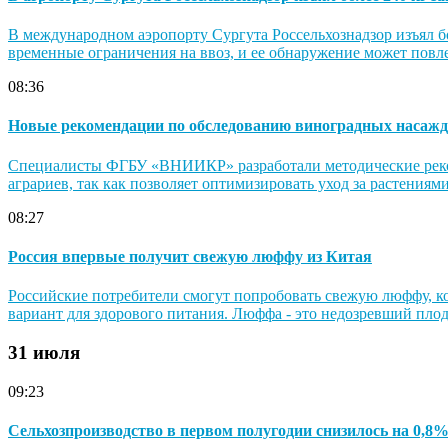
В международном аэропорту Сургута Россельхознадзор изъял б
временные ограничения на ввоз, и ее обнаружение может повле
08:36
Новые рекомендации по обследованию виноградных насаж
Специалисты ФГБУ «ВНИИКР» разработали методические рекоме
аграриев, так как позволяет оптимизировать уход за растениям
08:27
Россия впервые получит свежую люффу из Китая
Российские потребители смогут попробовать свежую люффу, ко
вариант для здорового питания. Люффа - это недозревший плод
31 июля
09:23
Сельхозпроизводство в первом полугодии снизилось на 0,8