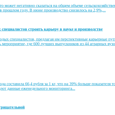
то может негативно сказаться на общем объеме сельскохозяйстве
 в прошлом году. В июне производство снизилось на 2,9%,...
пециалистов строить карьеру в науке и производстве
ых специалистов, предлагая им перспективные карьерные пути 
 мероприятие, где 600 лучших выпускников из 44 аграрных вузов
ода составила 66,4 рубля за 1 кг, что на 39% больше показателя 
твуют данные еженедельного мониторинга...
трицательной