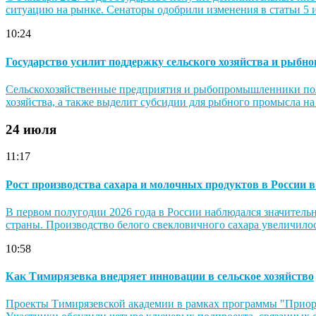
ситуацию на рынке. Сенаторы одобрили изменения в статьи 5 и
10:24
Государство усилит поддержку сельского хозяйства и рыбн
Сельскохозяйственные предприятия и рыбопромышленники полу
хозяйства, а также выделит субсидии для рыбного промысла н
24 июля
11:17
Рост производства сахара и молочных продуктов в России в
В первом полугодии 2026 года в России наблюдался значитель
страны. Производство белого свекловичного сахара увеличилось
10:58
Как Тимирязевка внедряет инновации в сельское хозяйство
Проекты Тимирязевской академии в рамках программы "Приорит