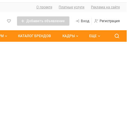
О сайте
О проекте
Платные услуги
Реклама на сайте
Добавить объявление
Вход
Регистрация
УМ
КАТАЛОГ БРЕНДОВ
КАДРЫ
ЕЩЕ
 темы
Контакты
Все вакансии
ранные
Все резюме
оим участием