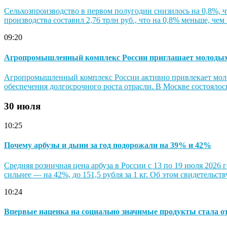
Сельхозпроизводство в первом полугодии снизилось на 0,8%, ч
производства составил 2,76 трлн руб., что на 0,8% меньше, чем
09:20
Агропромышленный комплекс России приглашает молодых с
Агропромышленный комплекс России активно привлекает молод
обеспечения долгосрочного роста отрасли. В Москве состоялось
30 июля
10:25
Почему арбузы и дыни за год подорожали на 39% и 42%
Средняя розничная цена арбуза в России с 13 по 19 июля 2026 г
сильнее — на 42%, до 151,5 рубля за 1 кг. Об этом свидетельс
10:24
Впервые наценка на социально значимые продукты стала о