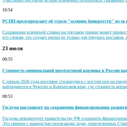
Участники обсудили четыре ключевых подпроекта, связанных с
10:54
РСПП предупреждает об угрозе "осенних банкротств" из-за
Сохранение ключевой ставки на текущем уровне может привес
его словам, это создает риски не только для текущих поставок,
23 июля
08:55
Стоимость минимальной продуктовой корзины в России вы
С начала 2026 года россияне столкнулись с ростом цен на про
наблюдаются в Чукотке и Камчатском крае, где стоимость корзин
08:53
Госдума настаивает на сохранении финансирования развити
Госдума рекомендует правительству РФ сохранить финансирова
Это связано с важностью реализации задач, определенных Стра