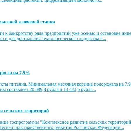
 селекцией растений, цифровизацией молочного...
 высокой ключевой ставки
ти к банкротству ряда предприятий уже осенью и остановке ин
 но и для достижения технологического лидерства в...
росла на 7,9%
дукты питания. Минимальная месячная корзина подорожала на 7,
ы составляет 20 689,8 рубля и 13 443,6 рубля...
я сельских территорий
ние госпрограммы "Комплексное развитие сельских территорий" 
тегией пространственного развития Российской Федерации...