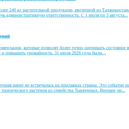
олее 240 кг растительной продукции, ввезенной из Таджикистан
чь административную ответственность. С 1 июля по 3 августа...
дений
ндации, которые позволят более точно оценивать состояние в
и и повышать урожайность. 31 июля 2026 года были...
торая ранее не встречалась на прилавках страны. Это событие
 тропического растения из семейства Тыквенных. Внешне он...
%