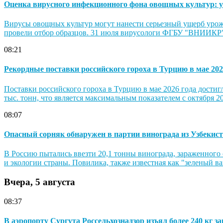
Оценка вирусного инфекционного фона овощных культур: у
Вирусы овощных культур могут нанести серьезный ущерб урож
провели отбор образцов. 31 июля вирусологи ФГБУ "ВНИИКР" 
08:21
Рекордные поставки российского гороха в Турцию в мае 202
Поставки российского гороха в Турцию в мае 2026 года достиг
тыс. тонн, что является максимальным показателем с октября 2
08:07
Опасный сорняк обнаружен в партии винограда из Узбекис
В Россию пытались ввезти 20,1 тонны винограда, зараженного 
и экологии страны. Повилика, также известная как "зеленый ва
Вчера, 5 августа
08:37
В аэропорту Сургута Россельхознадзор изъял более 240 кг 