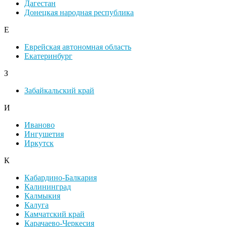
Дагестан
Донецкая народная республика
Е
Еврейская автономная область
Екатеринбург
З
Забайкальский край
И
Иваново
Ингушетия
Иркутск
К
Кабардино-Балкария
Калининград
Калмыкия
Калуга
Камчатский край
Карачаево-Черкесия