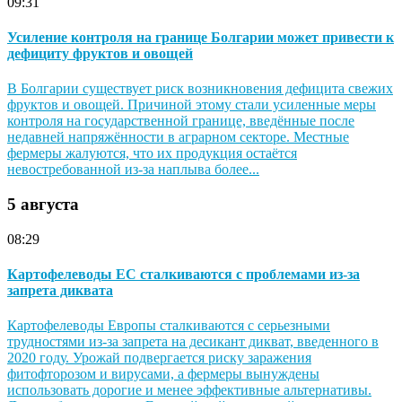
09:31
Усиление контроля на границе Болгарии может привести к
дефициту фруктов и овощей
В Болгарии существует риск возникновения дефицита свежих
фруктов и овощей. Причиной этому стали усиленные меры
контроля на государственной границе, введённые после
недавней напряжённости в аграрном секторе. Местные
фермеры жалуются, что их продукция остаётся
невостребованной из-за наплыва более...
5 августа
08:29
Картофелеводы ЕС сталкиваются с проблемами из-за
запрета диквата
Картофелеводы Европы сталкиваются с серьезными
трудностями из-за запрета на десикант дикват, введенного в
2020 году. Урожай подвергается риску заражения
фитофторозом и вирусами, а фермеры вынуждены
использовать дорогие и менее эффективные альтернативы.