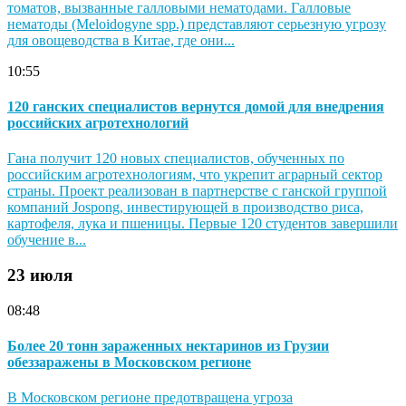
томатов, вызванные галловыми нематодами. Галловые
нематоды (Meloidogyne spp.) представляют серьезную угрозу
для овощеводства в Китае, где они...
10:55
120 ганских специалистов вернутся домой для внедрения
российских агротехнологий
Гана получит 120 новых специалистов, обученных по
российским агротехнологиям, что укрепит аграрный сектор
страны. Проект реализован в партнерстве с ганской группой
компаний Jospong, инвестирующей в производство риса,
картофеля, лука и пшеницы. Первые 120 студентов завершили
обучение в...
23 июля
08:48
Более 20 тонн зараженных нектаринов из Грузии
обеззаражены в Московском регионе
В Московском регионе предотвращена угроза