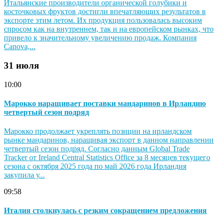
Итальянские производители органической голубики и
косточковых фруктов достигли впечатляющих результатов в
экспорте этим летом. Их продукция пользовалась высоким
спросом как на внутреннем, так и на европейском рынках, что
привело к значительному увеличению продаж. Компания
Canova,...
31 июля
10:00
Марокко наращивает поставки мандаринов в Ирландию
четвертый сезон подряд
Марокко продолжает укреплять позиции на ирландском
рынке мандаринов, наращивая экспорт в данном направлении
четвертый сезон подряд. Согласно данным Global Trade
Tracker от Ireland Central Statistics Office за 8 месяцев текущего
сезона с октября 2025 года по май 2026 года Ирландия
закупила у...
09:58
Италия столкнулась с резким сокращением предложения