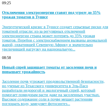
09:25
Отключения электроэнергии ставят под угрозу до 35%
урожая томатов в Тунисе
Энергетический кризис в Тунисе создает серьезные риски для
томатной отрасли: из-за регулярных отключений
электроэнергии страна может потерять до 35% урожая
томатов. Перебои с электроснабжением вызваны аномальной
жарой, охватившей Северную Африку и значительно
увеличившей нагрузку на национальную...
08:58
Новый спрей защищает томаты от засоления почв и
повышает урожайность
Засоление почв угрожает продовольственной безопасности,
но ученые из Техасского университета в Эль-Пасо
разработали недорогой и экологичный спрей, который
помогает помидорам расти даже на засоленных участках.
Высокое содержание соли в почве мешает растениям
поглощать воду, замедляет фотосинтез...