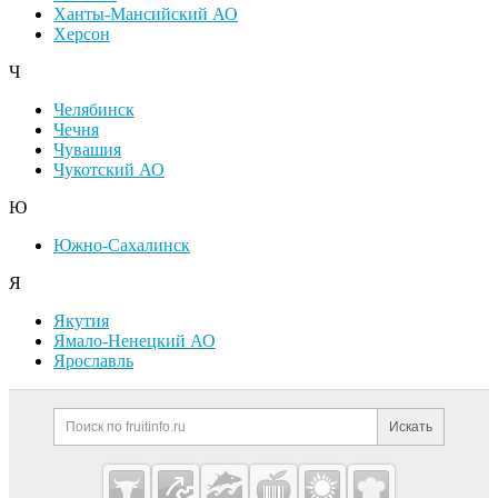
Ханты-Мансийский АО
Херсон
Ч
Челябинск
Чечня
Чувашия
Чукотский АО
Ю
Южно-Сахалинск
Я
Якутия
Ямало-Ненецкий АО
Ярославль
Дополнительная информация
Поиск по сайту и ссылк
Искать
Cсылки на полезные проекты