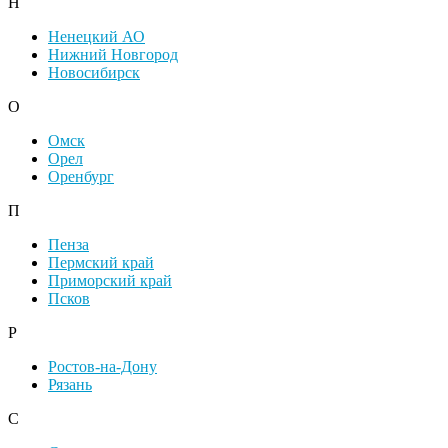
Н
Ненецкий АО
Нижний Новгород
Новосибирск
О
Омск
Орел
Оренбург
П
Пенза
Пермский край
Приморский край
Псков
Р
Ростов-на-Дону
Рязань
С