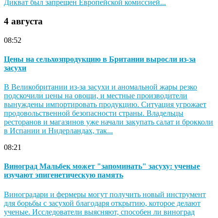
Дикват был запрещен Европейской комиссией...
4 августа
08:52
Цены на сельхозпродукцию в Британии выросли из-за
засухи
В Великобритании из-за засухи и аномальной жары резко
подскочили цены на овощи, и местные производители
вынуждены импортировать продукцию. Ситуация угрожает
продовольственной безопасности страны. Владельцы
ресторанов и магазинов уже начали закупать салат и брокколи
в Испании и Нидерландах, так...
08:21
Виноград Мальбек может "запоминать" засуху: ученые
изучают эпигенетическую память
Виноградари и фермеры могут получить новый инструмент
для борьбы с засухой благодаря открытию, которое делают
ученые. Исследователи выясняют, способен ли виноград