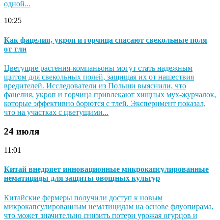
одной...
10:25
Как фацелия, укроп и горчица спасают свекольные поля
от тли
Цветущие растения-компаньоны могут стать надежным
щитом для свекольных полей, защищая их от нашествия
вредителей. Исследователи из Польши выяснили, что
фацелия, укроп и горчица привлекают хищных мух-журчалок,
которые эффективно борются с тлей. Эксперимент показал,
что на участках с цветущими...
24 июля
11:01
Китай внедряет инновационные микрокапсулированные
нематициды для защиты овощных культур
Китайские фермеры получили доступ к новым
микрокапсулированным нематицидам на основе флуопирама,
что может значительно снизить потери урожая огурцов и