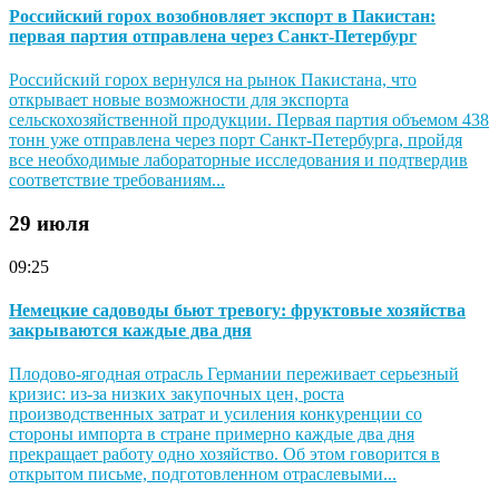
Российский горох возобновляет экспорт в Пакистан:
первая партия отправлена через Санкт-Петербург
Российский горох вернулся на рынок Пакистана, что
открывает новые возможности для экспорта
сельскохозяйственной продукции. Первая партия объемом 438
тонн уже отправлена через порт Санкт-Петербурга, пройдя
все необходимые лабораторные исследования и подтвердив
соответствие требованиям...
29 июля
09:25
Немецкие садоводы бьют тревогу: фруктовые хозяйства
закрываются каждые два дня
Плодово-ягодная отрасль Германии переживает серьезный
кризис: из-за низких закупочных цен, роста
производственных затрат и усиления конкуренции со
стороны импорта в стране примерно каждые два дня
прекращает работу одно хозяйство. Об этом говорится в
открытом письме, подготовленном отраслевыми...