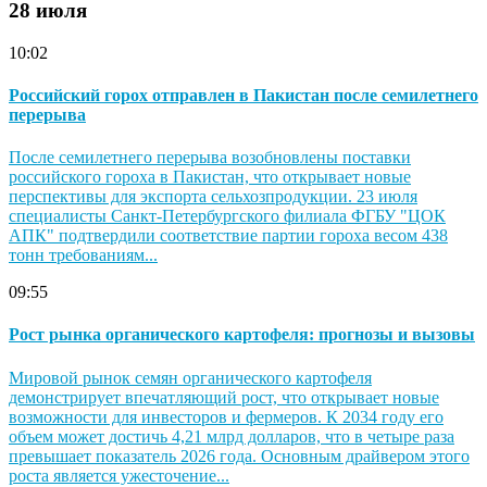
28 июля
10:02
Российский горох отправлен в Пакистан после семилетнего
перерыва
После семилетнего перерыва возобновлены поставки
российского гороха в Пакистан, что открывает новые
перспективы для экспорта сельхозпродукции. 23 июля
специалисты Санкт-Петербургского филиала ФГБУ "ЦОК
АПК" подтвердили соответствие партии гороха весом 438
тонн требованиям...
09:55
Рост рынка органического картофеля: прогнозы и вызовы
Мировой рынок семян органического картофеля
демонстрирует впечатляющий рост, что открывает новые
возможности для инвесторов и фермеров. К 2034 году его
объем может достичь 4,21 млрд долларов, что в четыре раза
превышает показатель 2026 года. Основным драйвером этого
роста является ужесточение...