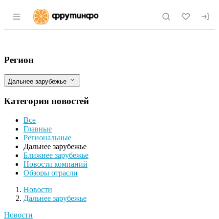
Раздел навигации по сайту fruitinfo.ru
Мировые новости рынка овощей, фрукт
Фильтры
Регион
Дальнее зарубежье
Категория новостей
Все
Главные
Региональные
Дальнее зарубежье
Ближнее зарубежье
Новости компаний
Обзоры отрасли
Разделы
Новости
Дальнее зарубежье
Новости