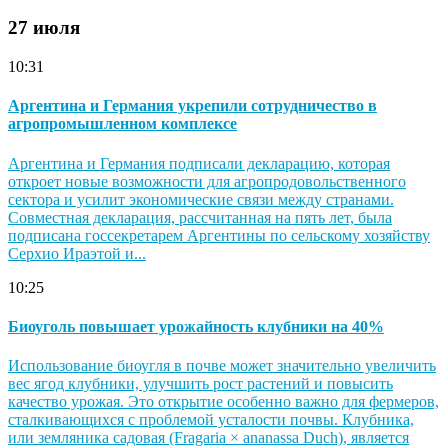
27 июля
10:31
Аргентина и Германия укрепили сотрудничество в
агропромышленном комплексе
Аргентина и Германия подписали декларацию, которая
откроет новые возможности для агропродовольственного
сектора и усилит экономические связи между странами.
Совместная декларация, рассчитанная на пять лет, была
подписана госсекретарем Аргентины по сельскому хозяйству
Серхио Ираэтой и...
10:25
Биоуголь повышает урожайность клубники на 40%
Использование биоугля в почве может значительно увеличить
вес ягод клубники, улучшить рост растений и повысить
качество урожая. Это открытие особенно важно для фермеров,
сталкивающихся с проблемой усталости почвы. Клубника,
или земляника садовая (Fragaria × ananassa Duch), является