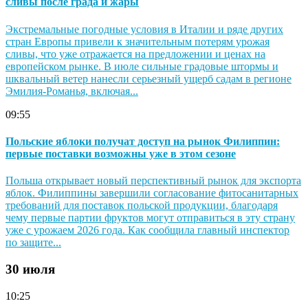
сливы после града и жары
Экстремальные погодные условия в Италии и ряде других
стран Европы привели к значительным потерям урожая
сливы, что уже отражается на предложении и ценах на
европейском рынке. В июле сильные градовые штормы и
шквальный ветер нанесли серьезный ущерб садам в регионе
Эмилия-Романья, включая...
09:55
Польские яблоки получат доступ на рынок Филиппин:
первые поставки возможны уже в этом сезоне
Польша открывает новый перспективный рынок для экспорта
яблок. Филиппины завершили согласование фитосанитарных
требований для поставок польской продукции, благодаря
чему первые партии фруктов могут отправиться в эту страну
уже с урожаем 2026 года. Как сообщила главный инспектор
по защите...
30 июля
10:25