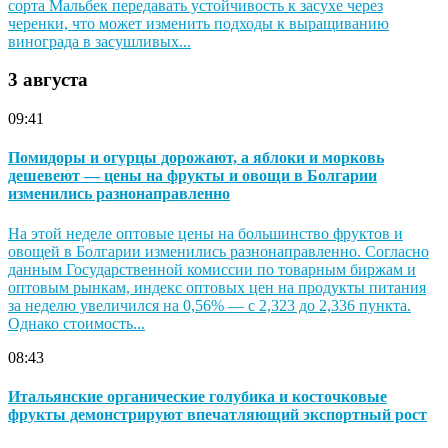
сорта Мальбек передавать устойчивость к засухе через
черенки, что может изменить подходы к выращиванию
винограда в засушливых...
3 августа
09:41
Помидоры и огурцы дорожают, а яблоки и морковь
дешевеют — цены на фрукты и овощи в Болгарии
изменились разнонаправленно
На этой неделе оптовые цены на большинство фруктов и
овощей в Болгарии изменились разнонаправленно. Согласно
данным Государственной комиссии по товарным биржам и
оптовым рынкам, индекс оптовых цен на продукты питания
за неделю увеличился на 0,56% — с 2,323 до 2,336 пункта.
Однако стоимость...
08:43
Итальянские органические голубика и косточковые
фрукты демонстрируют впечатляющий экспортный рост