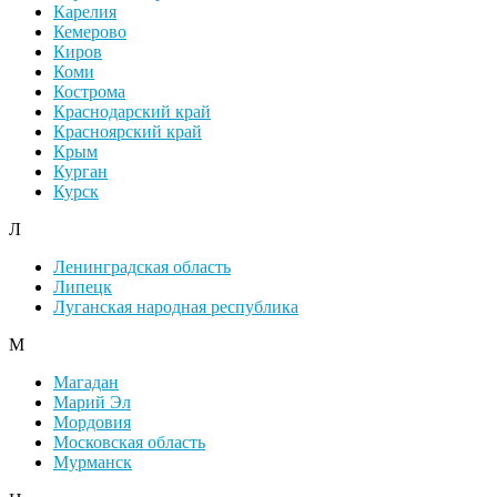
Карелия
Кемерово
Киров
Коми
Кострома
Краснодарский край
Красноярский край
Крым
Курган
Курск
Л
Ленинградская область
Липецк
Луганская народная республика
М
Магадан
Марий Эл
Мордовия
Московская область
Мурманск