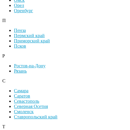
Омск
Орел
Оренбург
П
Пенза
Пермский край
Приморский край
Псков
Р
Ростов-на-Дону
Рязань
С
Самара
Саратов
Севастополь
Северная Осетия
Смоленск
Ставропольский край
Т