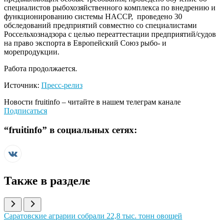
специалистов рыбохозяйственного комплекса по внедрению и
функционированию системы HACCP, проведено 30
обследований предприятий совместно со специалистами
Россельхознадзора с целью переаттестации предприятий/судов
на право экспорта в Европейский Союз рыбо- и
морепродукции.
Работа продолжается.
Источник:
Пресс-релиз
Новости
fruitinfo
– читайте в нашем телеграм канале
Подписаться
“
fruitinfo
” в социальных сетях:
Также в разделе
Иллюстрация новости
Саратовские аграрии собрали 22,8 тыс. тонн овощей