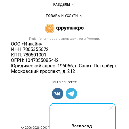
Новости Fruitinfo.ru
РАЗДЕЛЫ
Услуги и цены
Объявления
ТОВАРЫ И УСЛУГИ
Размещение рекламы
Каталог компаний
Готовая продукция
Публичная оферта
Новости рынка
Овощи
Контактная информация
Форум
Fruitinfo.ru – весь
рынок фруктов
в России.
Фрукты
Политика обработки персональных данных
ООО «Инлайн»
Бренды
Ягоды
ИНН: 7805355672
Для СМИ
Вакансии
КПП: 780501001
Орехи
ОГРН: 1047855085442
Блог
Грибы
Юридический адрес: 196066, г. Санкт-Петербург,
Московский проспект, д. 212
Оборудование
Добавить объявление
Мы в соцсетях:
Карта объявлений
Счетчики, авторское право, логотипы
Всеволод
© 2006‑2026 ООО “Инлайн”. 12+ Все права защищены.