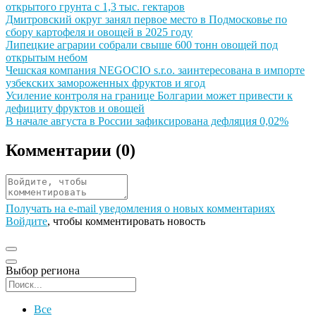
открытого грунта с 1,3 тыс. гектаров
Иллюстрация новости
Дмитровский округ занял первое место в Подмосковье по
сбору картофеля и овощей в 2025 году
Иллюстрация новости
Липецкие аграрии собрали свыше 600 тонн овощей под
открытым небом
Иллюстрация новости
Чешская компания NEGOCIO s.r.o. заинтересована в импорте
узбекских замороженных фруктов и ягод
Иллюстрация новости
Усиление контроля на границе Болгарии может привести к
дефициту фруктов и овощей
Иллюстрация новости
В начале августа в России зафиксирована дефляция 0,02%
Комментарии (
0
)
Получать на e‑mail уведомления о новых комментариях
Войдите
, чтобы комментировать новость
Выбор региона
Поиск региона
Все