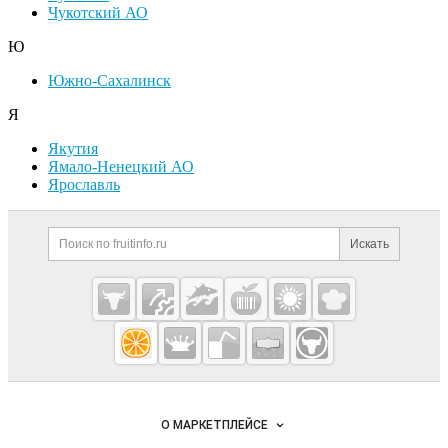
Чукотский АО
Ю
Южно-Сахалинск
Я
Якутия
Ямало-Ненецкий АО
Ярославль
Дополнительная информация
Поиск по сайту и ссылк
Искать
Cсылки на полезные проекты
Fruitinfo.ru
— рынок
овощей и
Важные разделы и контакты
Навигация по сайту
фруктов
О МАРКЕТПЛЕЙСЕ