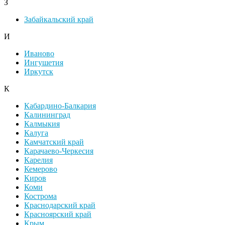
З
Забайкальский край
И
Иваново
Ингушетия
Иркутск
К
Кабардино-Балкария
Калининград
Калмыкия
Калуга
Камчатский край
Карачаево-Черкесия
Карелия
Кемерово
Киров
Коми
Кострома
Краснодарский край
Красноярский край
Крым