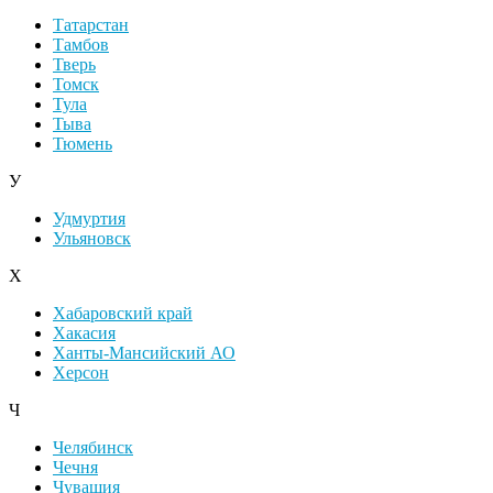
Татарстан
Тамбов
Тверь
Томск
Тула
Тыва
Тюмень
У
Удмуртия
Ульяновск
Х
Хабаровский край
Хакасия
Ханты-Мансийский АО
Херсон
Ч
Челябинск
Чечня
Чувашия