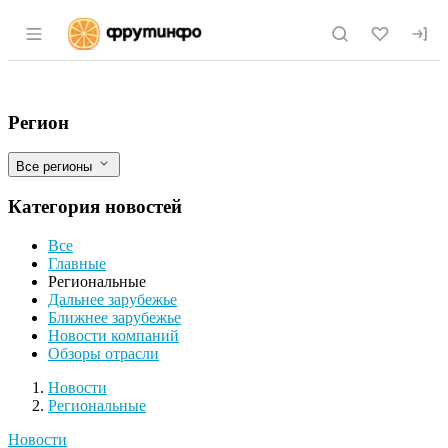
Раздел навигации по сайту fruitinfo.ru
Мурманский филиал ФГБУ «НЦБРП» пре
Фильтры
Регион
Все регионы
Категория новостей
Все
Главные
Региональные
Дальнее зарубежье
Ближнее зарубежье
Новости компаний
Обзоры отрасли
Новости
Разделы
Новости
Региональные
Новости