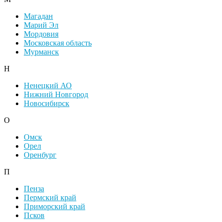
Магадан
Марий Эл
Мордовия
Московская область
Мурманск
Н
Ненецкий АО
Нижний Новгород
Новосибирск
О
Омск
Орел
Оренбург
П
Пенза
Пермский край
Приморский край
Псков