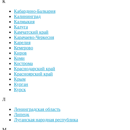
К
Кабардино-Балкария
Калининград
Калмыкия
Калуга
Камчатский край
Карачаево-Черкесия
Карелия
Кемерово
Киров
Коми
Кострома
Краснодарский край
Красноярский край
Крым
Курган
Курск
Л
Ленинградская область
Липецк
Луганская народная республика
М