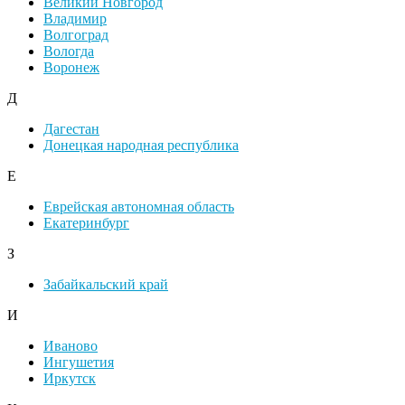
Великий Новгород
Владимир
Волгоград
Вологда
Воронеж
Д
Дагестан
Донецкая народная республика
Е
Еврейская автономная область
Екатеринбург
З
Забайкальский край
И
Иваново
Ингушетия
Иркутск