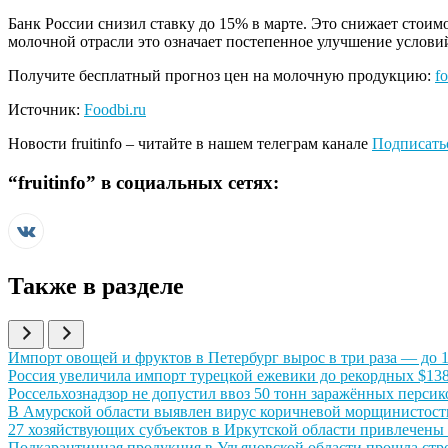
Банк России снизил ставку до 15% в марте. Это снижает стои
молочной отрасли это означает постепенное улучшение услови
Получите бесплатный прогноз цен на молочную продукцию:
fo
Источник:
Foodbi.ru
Новости
fruitinfo
– читайте в нашем телеграм канале
Подписать
“
fruitinfo
” в социальных сетях:
Также в разделе
Иллюстрация новости
Импорт овощей и фруктов в Петербург вырос в три раза — до 17
Иллюстрация новости
Россия увеличила импорт турецкой ежевики до рекордных $138
Иллюстрация новости
Россельхознадзор не допустил ввоз 50 тонн заражённых персик
Иллюстрация новости
В Амурской области выявлен вирус коричневой морщинистости
Иллюстрация новости
27 хозяйствующих субъектов в Иркутской области привлечены 
Иллюстрация новости
Подкарантинная продукция в Ульяновской области прошла стр