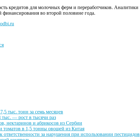
мость кредитов для молочных ферм и переработчиков. Аналитики
й финансирования во второй половине года.
odbi.ru
ся
,5 тыс. тонн за семь месяцев
 тыс. — рост в тысячи раз
ов, нектаринов и абрикосов из Сербии
 томатов в 1,5 тонны овощей из Китая
к ответственности за нарушения при использовании пестицидов
огий контроль