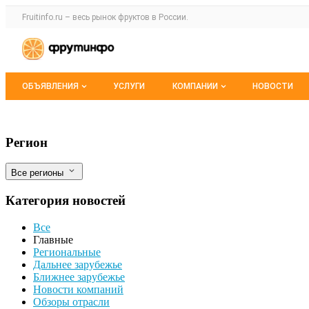
Раздел навигации по сайту fruitinfo.ru
Fruitinfo.ru – весь
рынок фруктов
в России.
Авторизация и меню пользователя
Навигация по разделам сайта fruitinfo.ru
ОБЪЯВЛЕНИЯ
УСЛУГИ
КОМПАНИИ
НОВОСТИ
Все объявления
Каталог компаний
Молочный рынок при ВВП −1,8%: что з
Фильтры
Регион
Мои объявления
О каталоге компаний
Все регионы
Премиум размещение
Категория новостей
Все
Главные
Региональные
Дальнее зарубежье
Ближнее зарубежье
Новости компаний
Обзоры отрасли