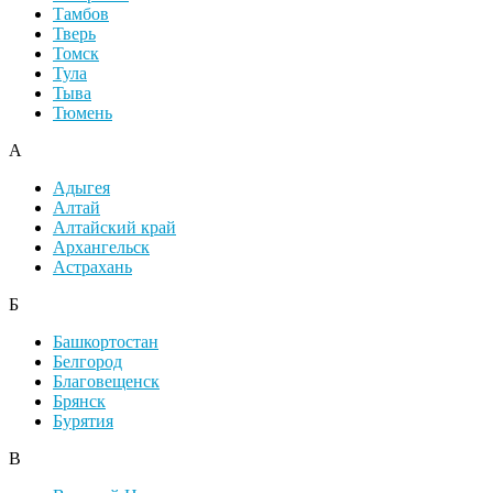
Тамбов
Тверь
Томск
Тула
Тыва
Тюмень
А
Адыгея
Алтай
Алтайский край
Архангельск
Астрахань
Б
Башкортостан
Белгород
Благовещенск
Брянск
Бурятия
В