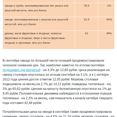
овощи и грибы, консервированные без уксуса или
76,3
-1%
уксусной кислоты, млн.усл.банок
овощи, консервированные с уксусом или уксусной
31,5
-34%
кислотой, млн.усл.банок
джемы, желе фруктовые и ягодные; компоты
42
49%
фруктовые и ягодные; пюре и пасты фруктовые,
ягодные и ореховые, млн.усл.банок
В сентябре овощи по большей части позиций продемонстрировали
сезонное снижение цен. Так, наиболее заметно по итогам сентября
подешевел лук репчатый
- на 4,3% до 12,60 руб/кг. Цена реализации на
свеклу столовую опустилась по итогам сентября на 3,1%, и к 1 октября
2012 года ценник достиг отметки 12,05 руб/кг. Морковь столовая
подешевела за месяц на 2,7% до 14,12 руб/кг, помидоры тепличные - на
3% до 60,62 руб/кг. Ценник на капусту белокочанную опустился на 1% до
9,45 руб/кг. Положительная динамика наблюдается в отношении огурцов
тепличных - на 2,3% за месяц, сам показатель к началу октября текущего
года составил 42,48 руб/кг.
Потребительская цена на овощи в сентябре также продемонстрировала
снижение: свекла столовая - на 4,6% до 21,74 руб/кг, морковь столовая - на