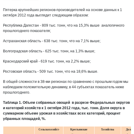
Пятерка крупнейших регионов-производителей на основе данных к 1
октября 2012 года выглядит следующим образом:
Республика Дагестан - 809 тыс. тонн, что на 15,3% выше аналогичного
прошлогоднего показателя;
Астраханская область - 638 тыс. тонн, что на 7,1% выше;
Волгоградская область - 625 тыс. тонн, на 1,3% выше;
Краснодарский край - 619 тыс. тонн, на 2,2% выше;
Ростовская область - 509 тыс. тонн, что на 18,6% выше.
В общей сложности в 38-ми регионах по сравнению с прошлым годом мы
наблюдаем положительную динамику, в 44 субъектах показатель ниже
прошлогоднего.
Таблица 1. Объем собранных овощей в разрезе Федеральных округов
и категорий хозяйств к 1 октября 2012 года, тыс. тонн. Доля округа в
суммарном объеме урожая в хозяйствах всех категорий, процент
убранных площадей, %.
Сельскохозяйст-
Крестьянские
Хозяйства
Доля о