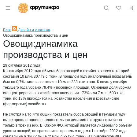
Раздел навигации по сайту fruitinfo.ru
Блог
Дизайн и упаковка
RSS
Овощи:динамика производства и цен
Овощи:динамика
производства и цен
29 октября 2012 года
К 1 октября 2012 года объем сбора овощей в хозяйствах всех категорий
составил 10 млн. 307 тыс. тонн. В прошлом году аналогичный показатель
был на 0,7% ниже и составлял 10 млн. 238 тыс. тонн. К началу октября
текущего года убрано 79,4% к посевной площади. Основная доля урожая
сконцентрирована в
хозяйствах населения - 73% или 7 млн. 603 тыс.
тонн, по 13% приходится на хозяйства населения и крестьянские
(фермерские) хозяйства.
Не смотря на то, что общий показатель сбора овощей в текущем году
выше прошлогоднего, положительная динамика в округах отмечена
только в трех из них. В Южном ФО, который является лидером по объему
урожая овощей, по сравнению с прошлым годом к 1 октября 2012 года
собрали на 6,3% больше (2 млн. 455 тыс. тонн). В Приволжском ФО