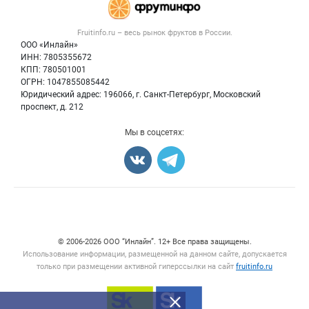
Новости рынка
Овощи
Контактная информация
Форум
Fruitinfo.ru – весь
рынок фруктов
в России.
Фрукты
Политика обработки персональных данных
Бренды
ООО «Инлайн»
Ягоды
Для СМИ
ИНН: 7805355672
Вакансии
КПП: 780501001
Орехи
Блог
ОГРН: 1047855085442
Грибы
Юридический адрес: 196066, г. Санкт-Петербург, Московский
Оборудование
проспект, д. 212
Добавить объявление
Мы в соцсетях:
Карта объявлений
Счетчики, авторское право, логотипы
© 2006‑2026 ООО “Инлайн”. 12+ Все права защищены.
Использование информации, размещенной на данном сайте, допускается
только при размещении активной гиперссылки на сайт
fruitinfo.ru