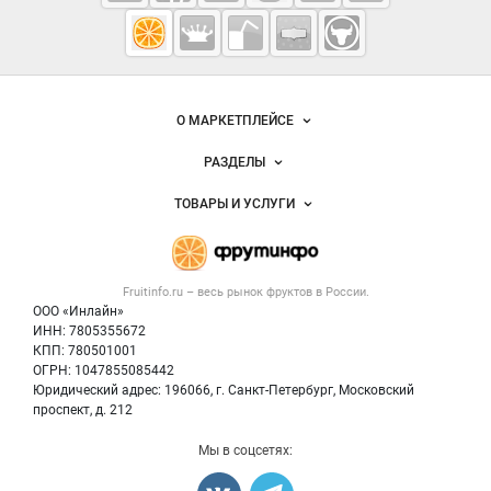
Fruitinfo.ru
— рынок
овощей и
Важные разделы и контакты
Навигация по сайту
фруктов
О МАРКЕТПЛЕЙСЕ
Новости Fruitinfo.ru
РАЗДЕЛЫ
Услуги и цены
Объявления
ТОВАРЫ И УСЛУГИ
Размещение рекламы
Каталог компаний
Готовая продукция
Публичная оферта
Новости рынка
Овощи
Контактная информация
Форум
Fruitinfo.ru – весь
рынок фруктов
в России.
Фрукты
Политика обработки персональных данных
Бренды
ООО «Инлайн»
Ягоды
Для СМИ
ИНН: 7805355672
Вакансии
КПП: 780501001
Орехи
Блог
ОГРН: 1047855085442
Грибы
Юридический адрес: 196066, г. Санкт-Петербург, Московский
Оборудование
проспект, д. 212
Добавить объявление
Мы в соцсетях:
Карта объявлений