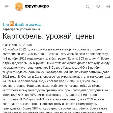
Раздел навигации по сайту fruitinfo.ru
Блог
Дизайн и упаковка
RSS
Картофель: урожай, цены
Картофель: урожай, цены
3 декабря 2012 года
К 1 ноября 2012 года в хозяйствах всех категорий урожай картофеля
составил 28 млн. 790 тыс. тонн, что на 9,9% меньше, чем в прошлом году
(к 1 ноября 2012 года показатель был равен 31 млн. 953 тыс. тонн). Всего
в трех федеральных округах РФ мы отмечаем рост урожая в текущем году
по сравнению с прошлогодним. В Северо-Кавказском ФО к 1 ноября
текущего года собрали на
7% картофеля больше, чем к аналогичной дате
2011 года. В Южном и Дальневосточном округах показатели текущего года
на 5% выше прошлогоднего, и составляют 1,6 млн. и 1,3 млн. тонн
соответственно. Наиболее заметный темп снижения объема сбора
картофеля в текущем году по сравнению с прошлогодним приходится на
Уральский ФО - на 29% ниже, сам показатель равен 2,1 млн. тонн
картофеля. В Сибирском ФО показатель текущего года на 24% ниже и
составляет 4,4 млн. тонн. Центральному и Приволжскому округам
принадлежат более 58% от суммарного урожая картофеля. Здесь также