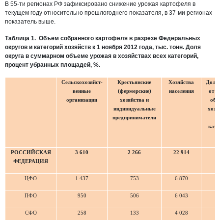
В 55-ти регионах РФ зафиксировано снижение урожая картофеля в
текущем году относительно прошлогоднего показателя, в 37-ми регионах
показатель выше.
Таблица 1. Объем собранного картофеля в разрезе Федеральных
округов и категорий хозяйств к 1 ноября 2012 года, тыс. тонн. Доля
округа в суммарном объеме урожая в хозяйствах всех категорий,
процент убранных площадей, %.
Сельскохозяйст-
Крестьянские
Хозяйства
Доля 
венные
(фермерские)
населения
от о
организации
хозяйства и
объ
индивидуальные
хозя
предприниматели
в
кате
РОССИЙСКАЯ
3 610
2 266
22 914
ФЕДЕРАЦИЯ
ЦФО
1 437
753
6 870
3
ПФО
950
506
6 043
2
СФО
258
133
4 028
1