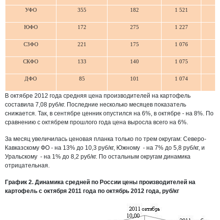
УФО
355
182
1 521
ЮФО
172
275
1 227
СЗФО
221
175
1 076
СКФО
133
140
1 075
ДФО
85
101
1 074
В октябре 2012 года средняя цена производителей на картофель
составила 7,08 руб/кг. Последние несколько месяцев показатель
снижается. Так, в сентябре ценник опустился на 6%, в октябре - на 8%. По
сравнению с октябрем прошлого года цена выросла всего на 6%.
За месяц увеличилась ценовая планка только по трем округам: Северо-
Кавказскому ФО - на 13% до 10,3 руб/кг, Южному - на 7% до 5,8 руб/кг, и
Уральскому - на 1% до 8,2 руб/кг. По остальным округам динамика
отрицательная.
График 2. Динамика средней по России цены производителей на
картофель с октября 2011 года по октябрь 2012 года, руб/кг