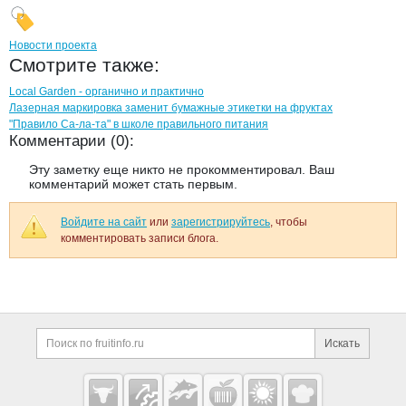
Новости проекта
Смотрите также:
Local Garden - органично и практично
Лазерная маркировка заменит бумажные этикетки на фруктах
"Правило Са-ла-та" в школе правильного питания
Комментарии (0):
Эту заметку еще никто не прокомментировал. Ваш
комментарий может стать первым.
Войдите на сайт
или
зарегистрируйтесь
, чтобы
комментировать записи блога.
Дополнительная информация
Поиск по сайту и ссы
Искать
Cсылки на полезные проекты