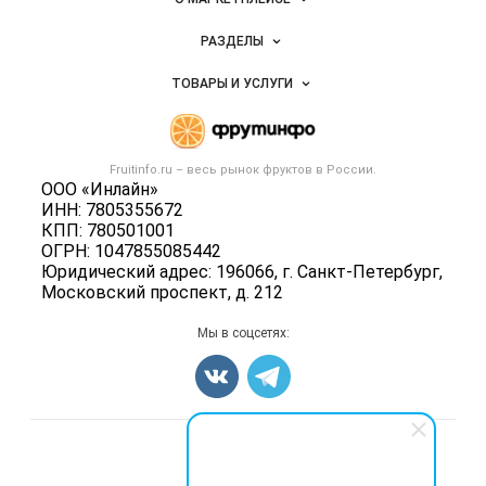
Новости Fruitinfo.ru
РАЗДЕЛЫ
Услуги и цены
Объявления
ТОВАРЫ И УСЛУГИ
Размещение рекламы
Каталог компаний
Готовая продукция
Публичная оферта
Новости рынка
Овощи
Контактная информация
Форум
Fruitinfo.ru – весь
рынок фруктов
в России.
Фрукты
Политика обработки персональных данных
ООО «Инлайн»
Бренды
Ягоды
ИНН: 7805355672
Для СМИ
Вакансии
КПП: 780501001
Орехи
ОГРН: 1047855085442
Блог
Грибы
Юридический адрес: 196066, г. Санкт-Петербург,
Московский проспект, д. 212
Оборудование
Добавить объявление
Мы в соцсетях:
Карта объявлений
Счетчики, авторское право, логотипы