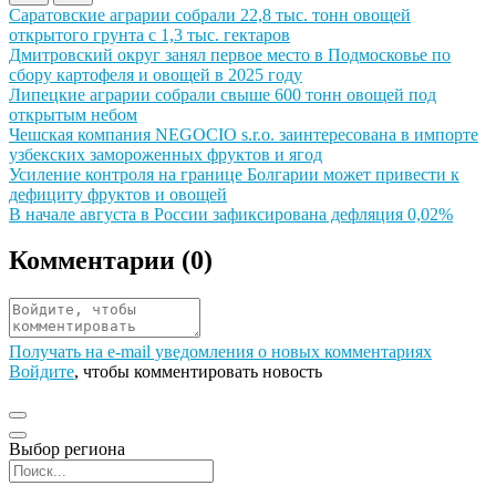
Иллюстрация новости
Саратовские аграрии собрали 22,8 тыс. тонн овощей
открытого грунта с 1,3 тыс. гектаров
Иллюстрация новости
Дмитровский округ занял первое место в Подмосковье по
сбору картофеля и овощей в 2025 году
Иллюстрация новости
Липецкие аграрии собрали свыше 600 тонн овощей под
открытым небом
Иллюстрация новости
Чешская компания NEGOCIO s.r.o. заинтересована в импорте
узбекских замороженных фруктов и ягод
Иллюстрация новости
Усиление контроля на границе Болгарии может привести к
дефициту фруктов и овощей
Иллюстрация новости
В начале августа в России зафиксирована дефляция 0,02%
Комментарии (
0
)
Получать на e‑mail уведомления о новых комментариях
Войдите
, чтобы комментировать новость
Выбор региона
Поиск региона