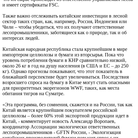
и имеет сертификаты FSC.
Также важно отслеживать китайские инвестиции в лесной
сектор таких стран, как, например, Россия, Индонезия или
Чили – чтобы убедиться, что их получают ответственные
лесопромышленники, заботящиеся как о природе, так и об
интересах людей.
Китайская народная республика стала крупнейшим в мире
импортером целлюлозы и бумаги из вторсырья. Пока что
уровень потребления бумаги в КНР сравнительно низкий,
около 26 кг в год на душу населения (в США и ЕС – до 250
кг). Однако прогнозы показывают, что этот показатель в
ближайшей перспективе будет увеличиваться. Последствия
возросшего спроса на бумагу в Китае могут стать опасными
для приоритетных экорегионов WWF, таких, как места
обитания тигров на Суматре.
«Эта программа, без сомнения, скажется и на России, так как
Китай является крупнейшим покупателем российской
целлюлозы – более 60% этой экспортной продукции идет в
Китай, - комментирует новость Александр Воропаев,
координатор Ассоциации экологически ответственных
леспопромышленников - GFTN России, - Экологизация
китайских производителей бумаги повысит спрос с их