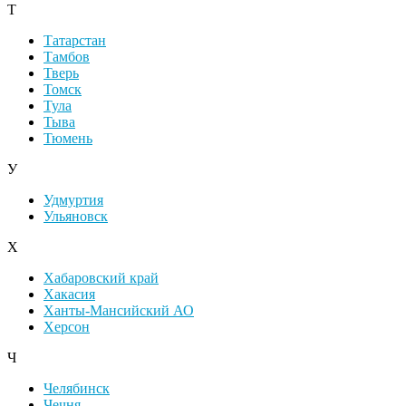
Т
Татарстан
Тамбов
Тверь
Томск
Тула
Тыва
Тюмень
У
Удмуртия
Ульяновск
Х
Хабаровский край
Хакасия
Ханты-Мансийский АО
Херсон
Ч
Челябинск
Чечня