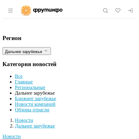
Раздел навигации по сайту fruitinfo.ru
WWF поможет китайским потребителям 
Фильтры
Регион
Дальнее зарубежье
Категория новостей
Все
Главные
Региональные
Дальнее зарубежье
Ближнее зарубежье
Новости компаний
Обзоры отрасли
Новости
Разделы
Новости
Дальнее зарубежье
Новости