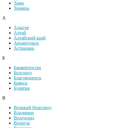
Тыва
Тюмень
А
Адыгея
Алтай
Алтайский край
Архангельск
Астрахань
Б
Башкортостан
Белгород
Благовещенск
Брянск
Бурятия
В
Великий Новгород
Владимир
Волгоград
Вологда