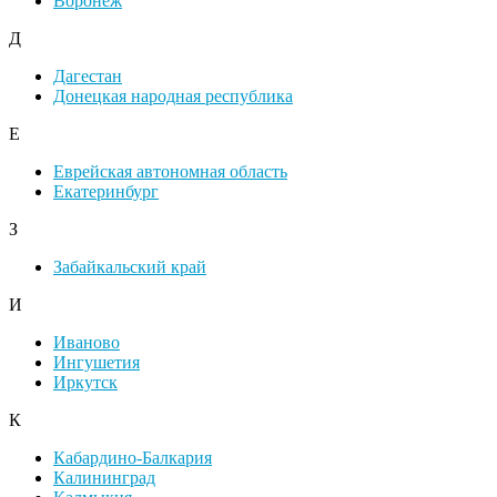
Воронеж
Д
Дагестан
Донецкая народная республика
Е
Еврейская автономная область
Екатеринбург
З
Забайкальский край
И
Иваново
Ингушетия
Иркутск
К
Кабардино-Балкария
Калининград