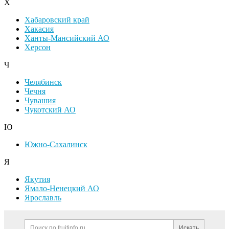
Х
Хабаровский край
Хакасия
Ханты-Мансийский АО
Херсон
Ч
Челябинск
Чечня
Чувашия
Чукотский АО
Ю
Южно-Сахалинск
Я
Якутия
Ямало-Ненецкий АО
Ярославль
Дополнительная информация
Поиск по сайту и ссылк
Искать