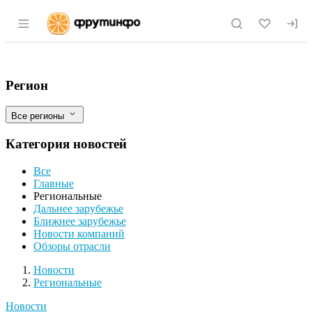
Раздел навигации по сайту fruitinfo.ru
Власти Томской области запатентуют р
Фильтры
Регион
Все регионы
Категория новостей
Все
Главные
Региональные
Дальнее зарубежье
Ближнее зарубежье
Новости компаний
Обзоры отрасли
Новости
Разделы
Новости
Региональные
Новости