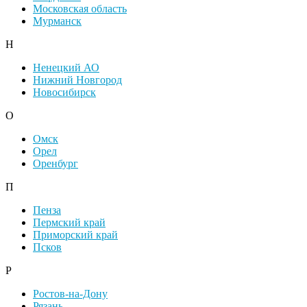
Московская область
Мурманск
Н
Ненецкий АО
Нижний Новгород
Новосибирск
О
Омск
Орел
Оренбург
П
Пенза
Пермский край
Приморский край
Псков
Р
Ростов-на-Дону
Рязань