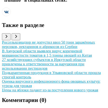
“
fruitinfo
” в социальных сетях:
Также в разделе
Иллюстрация новости
Россельхознадзор не допустил ввоз 50 тонн заражённых
персиков, нектаринов и абрикосов из Сербии
Иллюстрация новости
В Амурской области выявлен вирус коричневой
морщинистости томатов в 1,5 тонны овощей из Китая
Иллюстрация новости
27 хозяйствующих субъектов в Иркутской области
привлечены к ответственности за нарушения при
использовании пестицидов
Иллюстрация новости
Подкарантинная продукция в Ульяновской области прошла
строгий контроль
Иллюстрация новости
Оценка вирусного инфекционного фона овощных культур:
угроза для урожая
Иллюстрация новости
Цены на яблоки падают из-за поступления нового урожая
Комментарии (
0
)