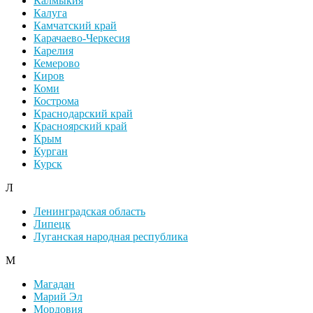
Калмыкия
Калуга
Камчатский край
Карачаево-Черкесия
Карелия
Кемерово
Киров
Коми
Кострома
Краснодарский край
Красноярский край
Крым
Курган
Курск
Л
Ленинградская область
Липецк
Луганская народная республика
М
Магадан
Марий Эл
Мордовия