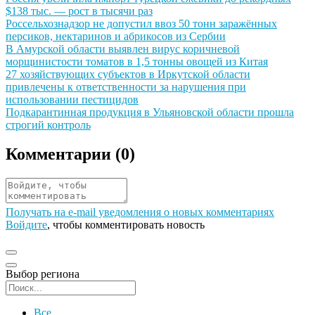
$138 тыс. — рост в тысячи раз
Иллюстрация новости
Россельхознадзор не допустил ввоз 50 тонн заражённых
персиков, нектаринов и абрикосов из Сербии
Иллюстрация новости
В Амурской области выявлен вирус коричневой
морщинистости томатов в 1,5 тонны овощей из Китая
Иллюстрация новости
27 хозяйствующих субъектов в Иркутской области
привлечены к ответственности за нарушения при
использовании пестицидов
Иллюстрация новости
Подкарантинная продукция в Ульяновской области прошла
строгий контроль
Комментарии (
0
)
Получать на e‑mail уведомления о новых комментариях
Войдите
, чтобы комментировать новость
Выбор региона
Поиск региона
Все