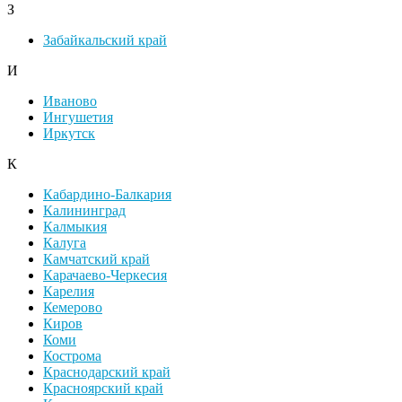
З
Забайкальский край
И
Иваново
Ингушетия
Иркутск
К
Кабардино-Балкария
Калининград
Калмыкия
Калуга
Камчатский край
Карачаево-Черкесия
Карелия
Кемерово
Киров
Коми
Кострома
Краснодарский край
Красноярский край