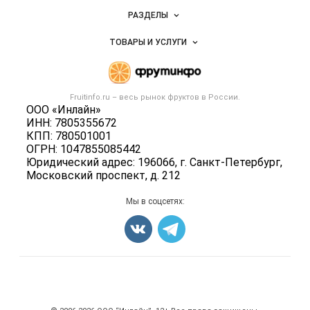
Новости Fruitinfo.ru
РАЗДЕЛЫ
Услуги и цены
Объявления
ТОВАРЫ И УСЛУГИ
Размещение рекламы
Каталог компаний
Готовая продукция
Публичная оферта
Новости рынка
Овощи
Контактная информация
Форум
Fruitinfo.ru – весь
рынок фруктов
в России.
Фрукты
Политика обработки персональных данных
ООО «Инлайн»
Бренды
Ягоды
ИНН: 7805355672
Для СМИ
Вакансии
КПП: 780501001
Орехи
ОГРН: 1047855085442
Блог
Грибы
Юридический адрес: 196066, г. Санкт-Петербург,
Московский проспект, д. 212
Оборудование
Добавить объявление
Мы в соцсетях:
Карта объявлений
Счетчики, авторское право, логотипы