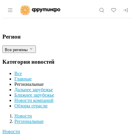
Раздел навигации по сайту fruitinfo.ru
Валовой сбор плодов и ягод в Самарско
Фильтры
Регион
Все регионы
Категория новостей
Все
Главные
Региональные
Дальнее зарубежье
Ближнее зарубежье
Новости компаний
Обзоры отрасли
Новости
Разделы
Новости
Региональные
Новости