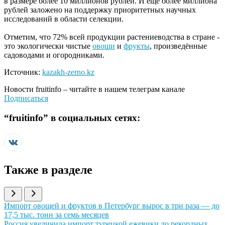
в размере более 10 миллионов рублей. И еще более миллиона
рублей заложено на поддержку приоритетных научных
исследований в области селекции.
Отметим, что 72% всей продукции растениеводства в стране -
это экологически чистые
овощи
и
фрукты
, произведённые
садоводами и огородниками.
Источник:
kazakh-zerno.kz
Новости
fruitinfo
– читайте в нашем телеграм канале
Подписаться
“
fruitinfo
” в социальных сетях:
Также в разделе
Иллюстрация новости
Импорт овощей и фруктов в Петербург вырос в три раза — до
17,5 тыс. тонн за семь месяцев
Иллюстрация новости
Россия увеличила импорт турецкой ежевики до рекордных