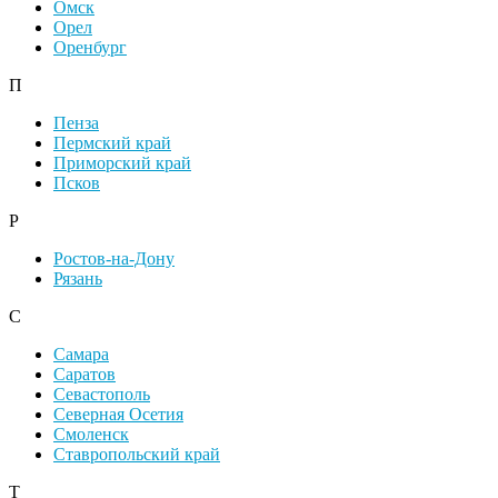
Омск
Орел
Оренбург
П
Пенза
Пермский край
Приморский край
Псков
Р
Ростов-на-Дону
Рязань
С
Самара
Саратов
Севастополь
Северная Осетия
Смоленск
Ставропольский край
Т