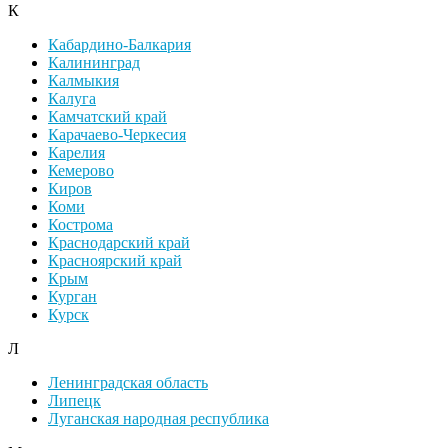
К
Кабардино-Балкария
Калининград
Калмыкия
Калуга
Камчатский край
Карачаево-Черкесия
Карелия
Кемерово
Киров
Коми
Кострома
Краснодарский край
Красноярский край
Крым
Курган
Курск
Л
Ленинградская область
Липецк
Луганская народная республика