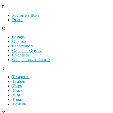
Р
Ростов-на-Дону
Рязань
С
Самара
Саратов
Севастополь
Северная Осетия
Смоленск
Ставропольский край
Т
Татарстан
Тамбов
Тверь
Томск
Тула
Тыва
Тюмень
У