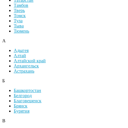
Татарстан
Тамбов
Тверь
Томск
Тула
Тыва
Тюмень
А
Адыгея
Алтай
Алтайский край
Архангельск
Астрахань
Б
Башкортостан
Белгород
Благовещенск
Брянск
Бурятия
В