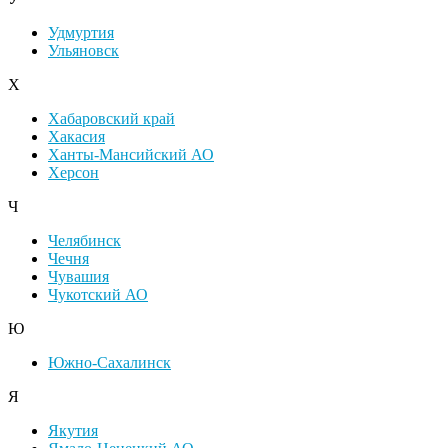
Удмуртия
Ульяновск
Х
Хабаровский край
Хакасия
Ханты-Мансийский АО
Херсон
Ч
Челябинск
Чечня
Чувашия
Чукотский АО
Ю
Южно-Сахалинск
Я
Якутия