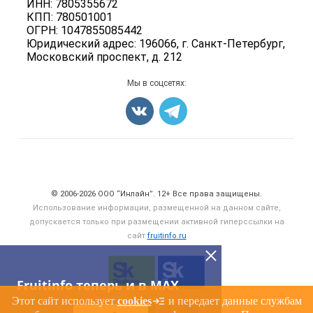
Ягоды
ИНН: 7805355672
Для СМИ
Вакансии
КПП: 780501001
Орехи
ОГРН: 1047855085442
Блог
Грибы
Юридический адрес: 196066, г. Санкт-Петербург,
Московский проспект, д. 212
Оборудование
Добавить объявление
Мы в соцсетях:
Карта объявлений
Счетчики, авторское право, логотипы
© 2006‑2026 ООО “Инлайн”. 12+ Все права защищены.
Использование информации, размещенной на данном сайте,
допускается только при размещении активной гиперссылки на
сайт
fruitinfo.ru
Fruitinfo теперь и в MAX
Этот сайт использует
cookies
и передает данные службам