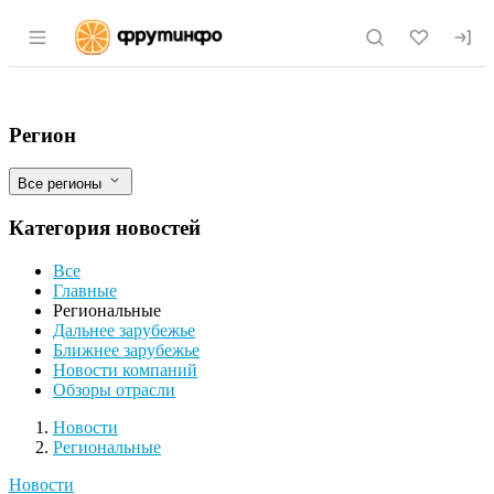
Раздел навигации по сайту fruitinfo.ru
В Тульской области запустят производ
Фильтры
Регион
Все регионы
Категория новостей
Все
Главные
Региональные
Дальнее зарубежье
Ближнее зарубежье
Новости компаний
Обзоры отрасли
Новости
Разделы
Новости
Региональные
Новости