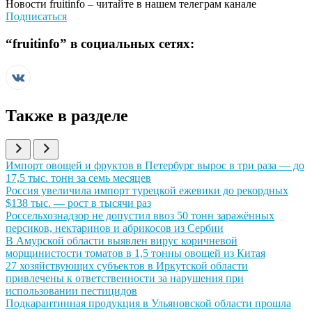
Новости
fruitinfo
– читайте в нашем телеграм канале
Подписаться
“
fruitinfo
” в социальных сетях:
Также в разделе
Иллюстрация новости
Импорт овощей и фруктов в Петербург вырос в три раза — до
17,5 тыс. тонн за семь месяцев
Иллюстрация новости
Россия увеличила импорт турецкой ежевики до рекордных
$138 тыс. — рост в тысячи раз
Иллюстрация новости
Россельхознадзор не допустил ввоз 50 тонн заражённых
персиков, нектаринов и абрикосов из Сербии
Иллюстрация новости
В Амурской области выявлен вирус коричневой
морщинистости томатов в 1,5 тонны овощей из Китая
Иллюстрация новости
27 хозяйствующих субъектов в Иркутской области
привлечены к ответственности за нарушения при
использовании пестицидов
Иллюстрация новости
Подкарантинная продукция в Ульяновской области прошла