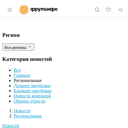
Раздел навигации по сайту fruitinfo.ru
В Тыве возрастет поголовье яков
Фильтры
Регион
Все регионы
Категория новостей
Все
Главные
Региональные
Дальнее зарубежье
Ближнее зарубежье
Новости компаний
Обзоры отрасли
Новости
Разделы
Новости
Региональные
Новости