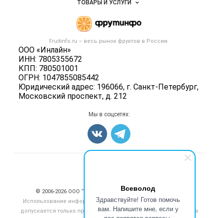
ТОВАРЫ И УСЛУГИ
Размещение рекламы
Каталог компаний
Готовая продукция
Публичная оферта
Новости рынка
Овощи
Контактная информация
Форум
Fruitinfo.ru – весь
рынок фруктов
в России.
Фрукты
Политика обработки персональных данных
ООО «Инлайн»
Бренды
Ягоды
ИНН: 7805355672
Для СМИ
Вакансии
КПП: 780501001
Орехи
ОГРН: 1047855085442
Блог
Грибы
Юридический адрес: 196066, г. Санкт-Петербург,
Московский проспект, д. 212
Оборудование
Добавить объявление
Мы в соцсетях:
Карта объявлений
Счетчики, авторское право, логотипы
Всеволод
© 2006‑2026 ООО “Инлайн”. 12+ Все права защищены.
Здравствуйте! Готов помочь
Использование информации, размещенной на данном сайте,
вам. Напишите мне, если у
допускается только при размещении активной гиперссылки на
вас появятся вопросы.