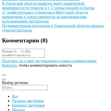
Иллюстрация новости
В Амурской области выявлен вирус коричневой
морщинистости томатов в 1,5 тонны овощей из Китая
Иллюстрация новости
27 хозяйствующих субъектов в Иркутской области
привлечены к ответственности за нарушения при
использовании пестицидов
Иллюстрация новости
Подкарантинная продукция в Ульяновской области прошла
строгий контроль
Комментарии (
0
)
Получать на e‑mail уведомления о новых комментариях
Войдите
, чтобы комментировать новость
Выбор региона
Поиск региона
Все
Дальнее зарубежье
Ближнее зарубежье
Москва