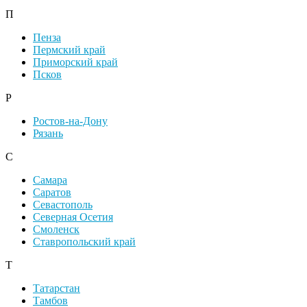
П
Пенза
Пермский край
Приморский край
Псков
Р
Ростов-на-Дону
Рязань
С
Самара
Саратов
Севастополь
Северная Осетия
Смоленск
Ставропольский край
Т
Татарстан
Тамбов