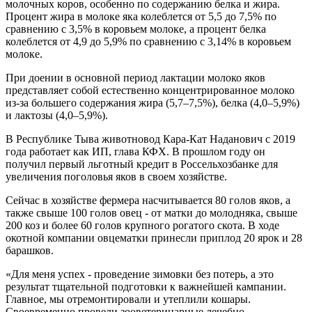
молочных коров, особенно по содержанию белка и жира.
Процент жира в молоке яка колеблется от 5,5 до 7,5% по
сравнению с 3,5% в коровьем молоке, а процент белка
колеблется от 4,9 до 5,9% по сравнению с 3,14% в коровьем
молоке.
При доении в основной период лактации молоко яков
представляет собой естественно концентрированное молоко
из-за большего содержания жира (5,7–7,5%), белка (4,0–5,9%)
и лактозы (4,0–5,9%).
В Республике Тыва животновод Кара-Кат Наданович с 2019
года работает как ИП, глава КФХ. В прошлом году он
получил первый льготный кредит в Россельхозбанке для
увеличения поголовья яков в своем хозяйстве.
Сейчас в хозяйстве фермера насчитывается 80 голов яков, а
также свыше 100 голов овец - от матки до молодняка, свыше
200 коз и более 60 голов крупного рогатого скота. В ходе
окотной компании овцематки принесли приплод 20 ярок и 28
барашков.
«Для меня успех - проведение зимовки без потерь, а это
результат тщательной подготовки к важнейшей кампании.
Главное, мы отремонтировали и утеплили кошары.
Своевременно провели зооветеринарные лечебно-