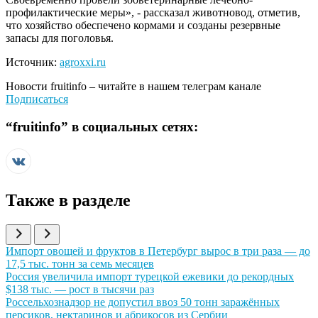
профилактические меры», - рассказал животновод, отметив,
что хозяйство обеспечено кормами и созданы резервные
запасы для поголовья.
Источник:
agroxxi.ru
Новости
fruitinfo
– читайте в нашем телеграм канале
Подписаться
“
fruitinfo
” в социальных сетях:
Также в разделе
Иллюстрация новости
Импорт овощей и фруктов в Петербург вырос в три раза — до
17,5 тыс. тонн за семь месяцев
Иллюстрация новости
Россия увеличила импорт турецкой ежевики до рекордных
$138 тыс. — рост в тысячи раз
Иллюстрация новости
Россельхознадзор не допустил ввоз 50 тонн заражённых
персиков, нектаринов и абрикосов из Сербии