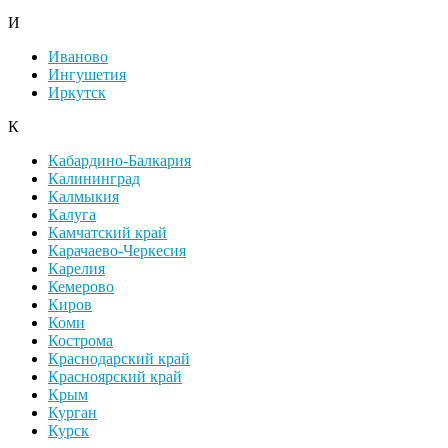
И
Иваново
Ингушетия
Иркутск
К
Кабардино-Балкария
Калининград
Калмыкия
Калуга
Камчатский край
Карачаево-Черкесия
Карелия
Кемерово
Киров
Коми
Кострома
Краснодарский край
Красноярский край
Крым
Курган
Курск