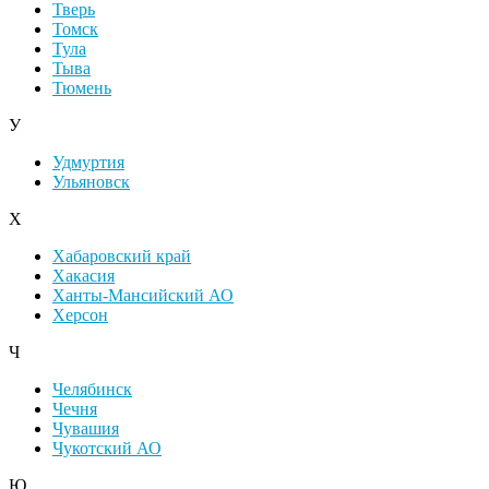
Тверь
Томск
Тула
Тыва
Тюмень
У
Удмуртия
Ульяновск
Х
Хабаровский край
Хакасия
Ханты-Мансийский АО
Херсон
Ч
Челябинск
Чечня
Чувашия
Чукотский АО
Ю