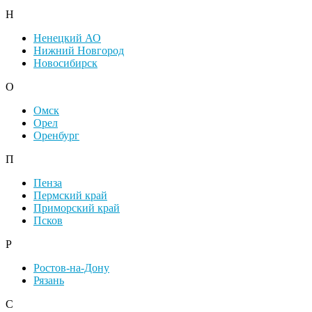
Н
Ненецкий АО
Нижний Новгород
Новосибирск
О
Омск
Орел
Оренбург
П
Пенза
Пермский край
Приморский край
Псков
Р
Ростов-на-Дону
Рязань
С