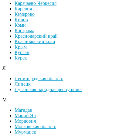
Карачаево-Черкесия
Карелия
Кемерово
Киров
Коми
Кострома
Краснодарский край
Красноярский край
Крым
Курган
Курск
Л
Ленинградская область
Липецк
Луганская народная республика
М
Магадан
Марий Эл
Мордовия
Московская область
Мурманск