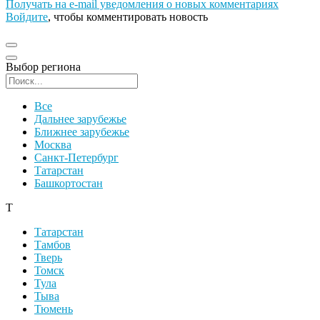
Получать на e‑mail уведомления о новых комментариях
Войдите
, чтобы комментировать новость
Выбор региона
Поиск региона
Все
Дальнее зарубежье
Ближнее зарубежье
Москва
Санкт-Петербург
Татарстан
Башкортостан
Т
Татарстан
Тамбов
Тверь
Томск
Тула
Тыва
Тюмень