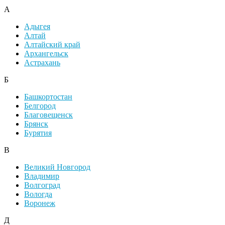
А
Адыгея
Алтай
Алтайский край
Архангельск
Астрахань
Б
Башкортостан
Белгород
Благовещенск
Брянск
Бурятия
В
Великий Новгород
Владимир
Волгоград
Вологда
Воронеж
Д