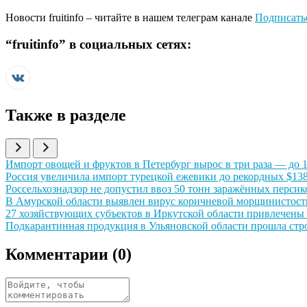
Новости
fruitinfo
– читайте в нашем телеграм канале
Подписать
“
fruitinfo
” в социальных сетях:
Также в разделе
Иллюстрация новости
Импорт овощей и фруктов в Петербург вырос в три раза — до 17
Иллюстрация новости
Россия увеличила импорт турецкой ежевики до рекордных $138
Иллюстрация новости
Россельхознадзор не допустил ввоз 50 тонн заражённых персик
Иллюстрация новости
В Амурской области выявлен вирус коричневой морщинистости
Иллюстрация новости
27 хозяйствующих субъектов в Иркутской области привлечены 
Иллюстрация новости
Подкарантинная продукция в Ульяновской области прошла стр
Комментарии (
0
)