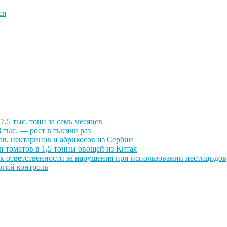
ся
,5 тыс. тонн за семь месяцев
 тыс. — рост в тысячи раз
ов, нектаринов и абрикосов из Сербии
 томатов в 1,5 тонны овощей из Китая
к ответственности за нарушения при использовании пестицидов
огий контроль