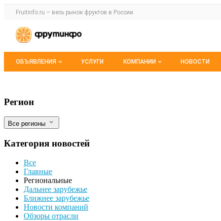
Раздел навигации по сайту fruitinfo.ru
Fruitinfo.ru – весь
рынок фруктов
в России.
Авторизация и меню пользователя
Навигация по разделам сайта fruitinfo.ru
ОБЪЯВЛЕНИЯ
УСЛУГИ
КОМПАНИИ
НОВОСТИ
Все объявления
Каталог компаний
В Тамбовской области началось восста
Фильтры
Регион
Мои объявления
О каталоге компаний
Все регионы
Премиум размещение
Категория новостей
Все
Главные
Региональные
Дальнее зарубежье
Ближнее зарубежье
Новости компаний
Обзоры отрасли