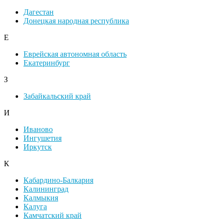
Дагестан
Донецкая народная республика
Е
Еврейская автономная область
Екатеринбург
З
Забайкальский край
И
Иваново
Ингушетия
Иркутск
К
Кабардино-Балкария
Калининград
Калмыкия
Калуга
Камчатский край