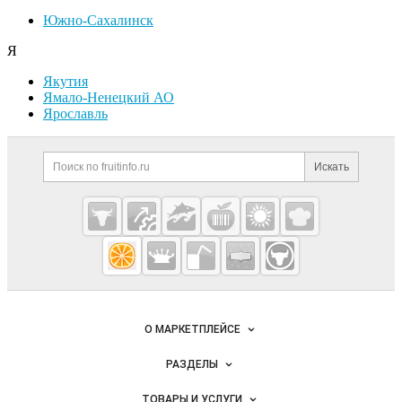
Южно-Сахалинск
Я
Якутия
Ямало-Ненецкий АО
Ярославль
Дополнительная информация
Поиск по сайту и ссылк
Искать
Cсылки на полезные проекты
Fruitinfo.ru
— рынок
овощей и
Важные разделы и контакты
Навигация по сайту
фруктов
О МАРКЕТПЛЕЙСЕ
Новости Fruitinfo.ru
РАЗДЕЛЫ
Услуги и цены
Объявления
ТОВАРЫ И УСЛУГИ