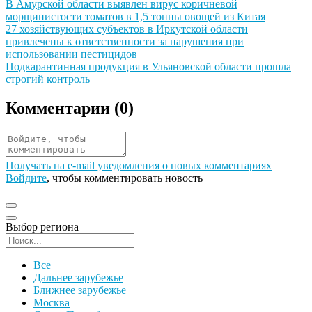
Иллюстрация новости
В Амурской области выявлен вирус коричневой
морщинистости томатов в 1,5 тонны овощей из Китая
Иллюстрация новости
27 хозяйствующих субъектов в Иркутской области
привлечены к ответственности за нарушения при
использовании пестицидов
Иллюстрация новости
Подкарантинная продукция в Ульяновской области прошла
строгий контроль
Комментарии (
0
)
Получать на e‑mail уведомления о новых комментариях
Войдите
, чтобы комментировать новость
Выбор региона
Поиск региона
Все
Дальнее зарубежье
Ближнее зарубежье
Москва