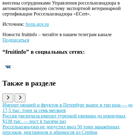
внесены сотрудниками Управления россельхознадзора в
автоматизированную систему экспортной ветеринарной
сертификации Россельхознадзора «ECert».
Источник:
fsvps.gov.ru
Новости
fruitinfo
– читайте в нашем телеграм канале
Подписаться
“
fruitinfo
” в социальных сетях:
Также в разделе
Иллюстрация новости
Импорт овощей и фруктов в Петербург вырос в три раза — до
17,5 тыс. тонн за семь месяцев
Иллюстрация новости
Россия увеличила импорт турецкой ежевики до рекордных
$138 тыс. — рост в тысячи раз
Иллюстрация новости
Россельхознадзор не допустил ввоз 50 тонн заражённых
персиков, нектаринов и абрикосов из Сербии