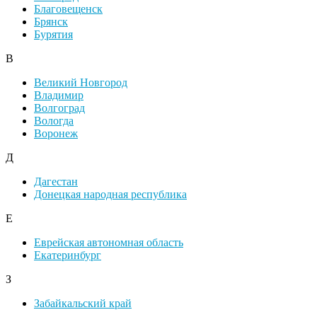
Благовещенск
Брянск
Бурятия
В
Великий Новгород
Владимир
Волгоград
Вологда
Воронеж
Д
Дагестан
Донецкая народная республика
Е
Еврейская автономная область
Екатеринбург
З
Забайкальский край