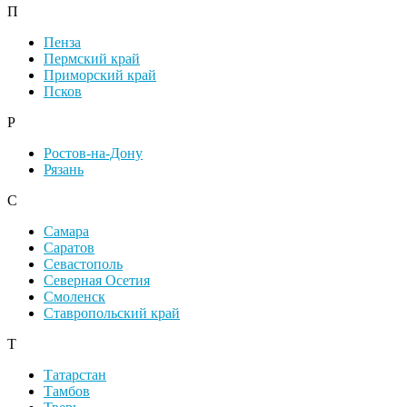
П
Пенза
Пермский край
Приморский край
Псков
Р
Ростов-на-Дону
Рязань
С
Самара
Саратов
Севастополь
Северная Осетия
Смоленск
Ставропольский край
Т
Татарстан
Тамбов