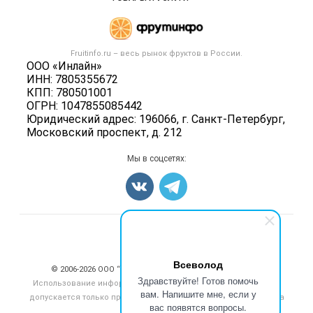
Размещение рекламы
Каталог компаний
Готовая продукция
Публичная оферта
Новости рынка
Овощи
Контактная информация
Форум
Fruitinfo.ru – весь
рынок фруктов
в России.
Фрукты
Политика обработки персональных данных
ООО «Инлайн»
Бренды
Ягоды
ИНН: 7805355672
Для СМИ
Вакансии
КПП: 780501001
Орехи
ОГРН: 1047855085442
Блог
Грибы
Юридический адрес: 196066, г. Санкт-Петербург,
Московский проспект, д. 212
Оборудование
Добавить объявление
Мы в соцсетях:
Карта объявлений
Счетчики, авторское право, логотипы
Всеволод
© 2006‑2026 ООО “Инлайн”. 12+ Все права защищены.
Здравствуйте! Готов помочь
Использование информации, размещенной на данном сайте,
вам. Напишите мне, если у
допускается только при размещении активной гиперссылки на
вас появятся вопросы.
сайт
fruitinfo.ru