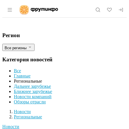
Раздел навигации по сайту fruitinfo.ru
В Смоленской области Управление Россе
Фильтры
Регион
Все регионы
Категория новостей
Все
Главные
Региональные
Дальнее зарубежье
Ближнее зарубежье
Новости компаний
Обзоры отрасли
Новости
Разделы
Новости
Региональные
Новости