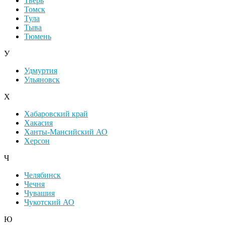
Тверь
Томск
Тула
Тыва
Тюмень
У
Удмуртия
Ульяновск
Х
Хабаровский край
Хакасия
Ханты-Мансийский АО
Херсон
Ч
Челябинск
Чечня
Чувашия
Чукотский АО
Ю