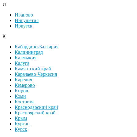
И
Иваново
Ингушетия
Иркутск
К
Кабардино-Балкария
Калининград
Калмыкия
Калуга
Камчатский край
Карачаево-Черкесия
Карелия
Кемерово
Киров
Коми
Кострома
Краснодарский край
Красноярский край
Крым
Курган
Курск