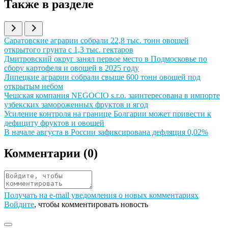
Также в разделе
Иллюстрация новости
Саратовские аграрии собрали 22,8 тыс. тонн овощей
открытого грунта с 1,3 тыс. гектаров
Иллюстрация новости
Дмитровский округ занял первое место в Подмосковье по
сбору картофеля и овощей в 2025 году
Иллюстрация новости
Липецкие аграрии собрали свыше 600 тонн овощей под
открытым небом
Иллюстрация новости
Чешская компания NEGOCIO s.r.o. заинтересована в импорте
узбекских замороженных фруктов и ягод
Иллюстрация новости
Усиление контроля на границе Болгарии может привести к
дефициту фруктов и овощей
Иллюстрация новости
В начале августа в России зафиксирована дефляция 0,02%
Комментарии (
0
)
Получать на e‑mail уведомления о новых комментариях
Войдите
, чтобы комментировать новость