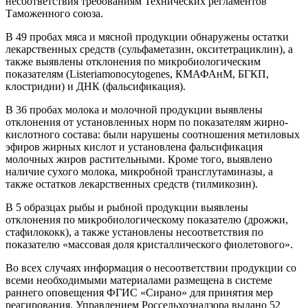
несоответствия требованиям Технических регламентов
Таможенного союза.
В 49 пробах мяса и мясной продукции обнаружены остатки
лекарственных средств (сульфаметазин, окситетрациклин), а
также выявлены отклонения по микробиологическим
показателям (Listeriamonocytogenes, КМАФАнМ, БГКП,
клостридии) и ДНК (фальсификация).
В 36 пробах молока и молочной продукции выявлены
отклонения от установленных норм по показателям жирно-
кислотного состава: были нарушены соотношения метиловых
эфиров жирных кислот и установлена фальсификация
молочных жиров растительными. Кроме того, выявлено
наличие сухого молока, микробной трансглутаминазы, а
также остатков лекарственных средств (тилмикозин).
В 5 образцах рыбы и рыбной продукции выявлены
отклонения по микробиологическому показателю (дрожжи,
стафилококк), а также установлены несоответствия по
показателю «массовая доля кристаллического фиолетового».
Во всех случаях информация о несоответствии продукции со
всеми необходимыми материалами размещена в системе
раннего оповещения ФГИС «Сирано» для принятия мер
реагирования. Управлением Россельхознадзора выдано 52