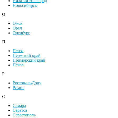
Нижний Новгород
Новосибирск
О
Омск
Орел
Оренбург
П
Пенза
Пермский край
Приморский край
Псков
Р
Ростов-на-Дону
Рязань
С
Самара
Саратов
Севастополь