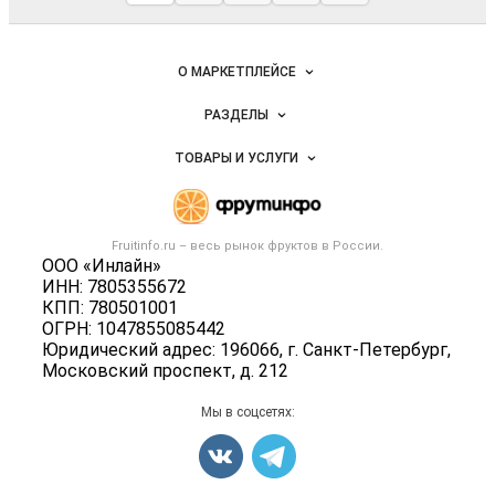
Fruitinfo.ru
— рынок
овощей и
Важные разделы и контакты
Навигация по сайту
фруктов
О МАРКЕТПЛЕЙСЕ
Новости Fruitinfo.ru
РАЗДЕЛЫ
Услуги и цены
Объявления
ТОВАРЫ И УСЛУГИ
Размещение рекламы
Каталог компаний
Готовая продукция
Публичная оферта
Новости рынка
Овощи
Контактная информация
Форум
Fruitinfo.ru – весь
рынок фруктов
в России.
Фрукты
Политика обработки персональных данных
ООО «Инлайн»
Бренды
Ягоды
ИНН: 7805355672
Для СМИ
Вакансии
КПП: 780501001
Орехи
ОГРН: 1047855085442
Блог
Грибы
Юридический адрес: 196066, г. Санкт-Петербург,
Московский проспект, д. 212
Оборудование
Добавить объявление
Мы в соцсетях:
Карта объявлений