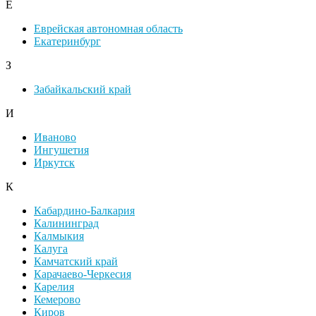
Е
Еврейская автономная область
Екатеринбург
З
Забайкальский край
И
Иваново
Ингушетия
Иркутск
К
Кабардино-Балкария
Калининград
Калмыкия
Калуга
Камчатский край
Карачаево-Черкесия
Карелия
Кемерово
Киров