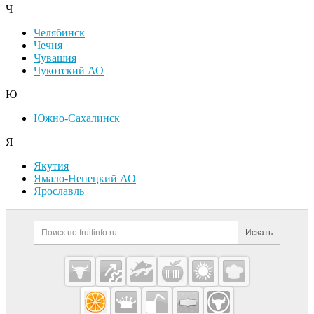
Ч
Челябинск
Чечня
Чувашия
Чукотский АО
Ю
Южно-Сахалинск
Я
Якутия
Ямало-Ненецкий АО
Ярославль
Дополнительная информация
Поиск по сайту и ссылк
Искать
Cсылки на полезные проекты