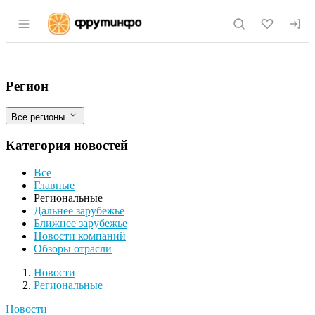
Раздел навигации по сайту fruitinfo.ru
В Омской области по результатам лабо
Фильтры
Регион
Все регионы
Категория новостей
Все
Главные
Региональные
Дальнее зарубежье
Ближнее зарубежье
Новости компаний
Обзоры отрасли
Новости
Разделы
Новости
Региональные
Новости