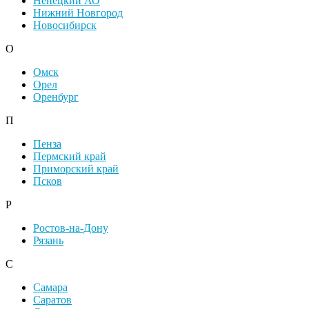
Ненецкий АО
Нижний Новгород
Новосибирск
О
Омск
Орел
Оренбург
П
Пенза
Пермский край
Приморский край
Псков
Р
Ростов-на-Дону
Рязань
С
Самара
Саратов