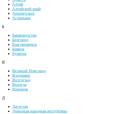
Алтай
Алтайский край
Архангельск
Астрахань
Б
Башкортостан
Белгород
Благовещенск
Брянск
Бурятия
В
Великий Новгород
Владимир
Волгоград
Вологда
Воронеж
Д
Дагестан
Донецкая народная республика