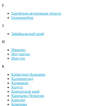
Е
Еврейская автономная область
Екатеринбург
З
Забайкальский край
И
Иваново
Ингушетия
Иркутск
К
Кабардино-Балкария
Калининград
Калмыкия
Калуга
Камчатский край
Карачаево-Черкесия
Карелия
Кемерово