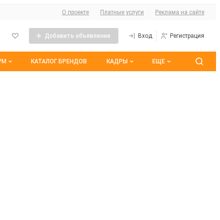
О сайте
О проекте
Платные услуги
Реклама на сайте
Добавить объявление
Вход
Регистрация
УМ
КАТАЛОГ БРЕНДОВ
КАДРЫ
ЕЩЕ
 темы
Контакты
Все вакансии
ранные
Все резюме
оим участием