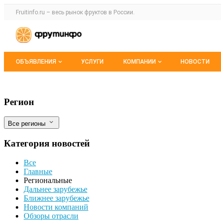
Раздел навигации по сайту fruitinfo.ru
Fruitinfo.ru – весь
рынок фруктов
в России.
Авторизация и меню пользователя
Навигация по разделам сайта fruitinfo.ru
ОБЪЯВЛЕНИЯ
УСЛУГИ
КОМПАНИИ
НОВОСТИ
Все объявления
Каталог компаний
В двух хозяйствах Кубани отменили кар
Фильтры
Регион
Мои объявления
О каталоге компаний
Все регионы
Премиум размещение
Категория новостей
Все
Главные
Региональные
Дальнее зарубежье
Ближнее зарубежье
Новости компаний
Обзоры отрасли