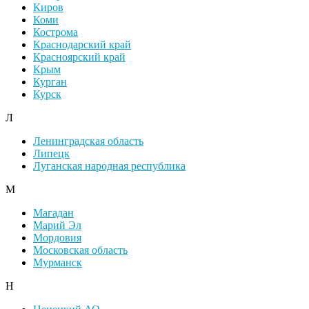
Киров
Коми
Кострома
Краснодарский край
Красноярский край
Крым
Курган
Курск
Л
Ленинградская область
Липецк
Луганская народная республика
М
Магадан
Марий Эл
Мордовия
Московская область
Мурманск
Н