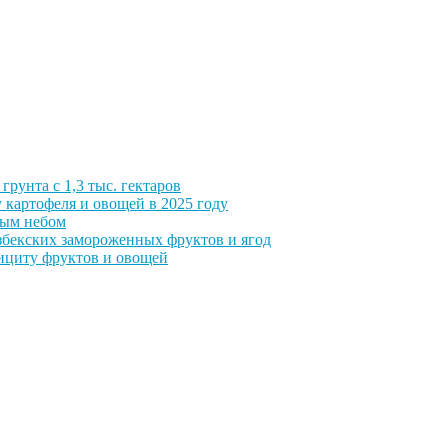
грунта с 1,3 тыс. гектаров
 картофеля и овощей в 2025 году
тым небом
збекских замороженных фруктов и ягод
фициту фруктов и овощей