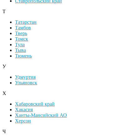
Ставропольский край
Т
Татарстан
Тамбов
Тверь
Томск
Тула
Тыва
Тюмень
У
Удмуртия
Ульяновск
Х
Хабаровский край
Хакасия
Ханты-Мансийский АО
Херсон
Ч