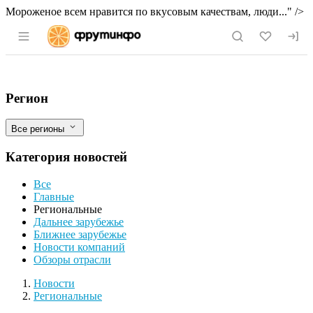
Мороженое всем нравится по вкусовым качествам, люди..." />
Раздел навигации по сайту fruitinfo.ru
В Дагестане запустили производство мо
Фильтры
Регион
Все регионы
Категория новостей
Все
Главные
Региональные
Дальнее зарубежье
Ближнее зарубежье
Новости компаний
Обзоры отрасли
Новости
Разделы
Новости
Региональные