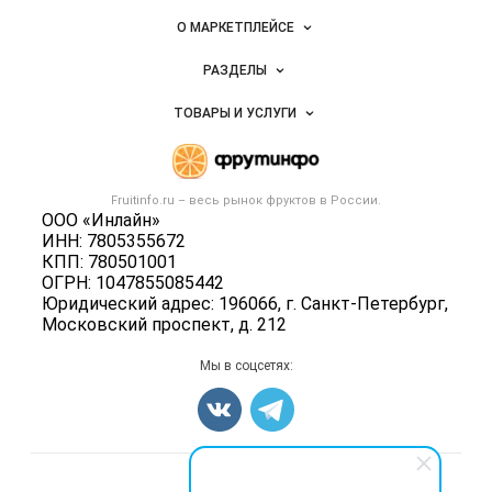
овощей и
Важные разделы и контакты
Навигация по сайту
фруктов
О МАРКЕТПЛЕЙСЕ
Новости Fruitinfo.ru
РАЗДЕЛЫ
Услуги и цены
Объявления
ТОВАРЫ И УСЛУГИ
Размещение рекламы
Каталог компаний
Готовая продукция
Публичная оферта
Новости рынка
Овощи
Контактная информация
Форум
Fruitinfo.ru – весь
рынок фруктов
в России.
Фрукты
Политика обработки персональных данных
ООО «Инлайн»
Бренды
Ягоды
ИНН: 7805355672
Для СМИ
Вакансии
КПП: 780501001
Орехи
ОГРН: 1047855085442
Блог
Грибы
Юридический адрес: 196066, г. Санкт-Петербург,
Московский проспект, д. 212
Оборудование
Добавить объявление
Мы в соцсетях:
Карта объявлений
Счетчики, авторское право, логотипы