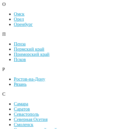
О
Омск
Орел
Оренбург
П
Пенза
Пермский край
Приморский край
Псков
Р
Ростов-на-Дону
Рязань
С
Самара
Саратов
Севастополь
Северная Осетия
Смоленск