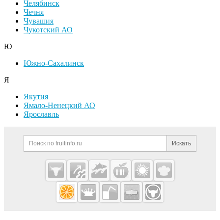
Челябинск
Чечня
Чувашия
Чукотский АО
Ю
Южно-Сахалинск
Я
Якутия
Ямало-Ненецкий АО
Ярославль
Дополнительная информация
Поиск по сайту и ссылк
Искать
Cсылки на полезные проекты
Fruitinfo.ru
— рынок