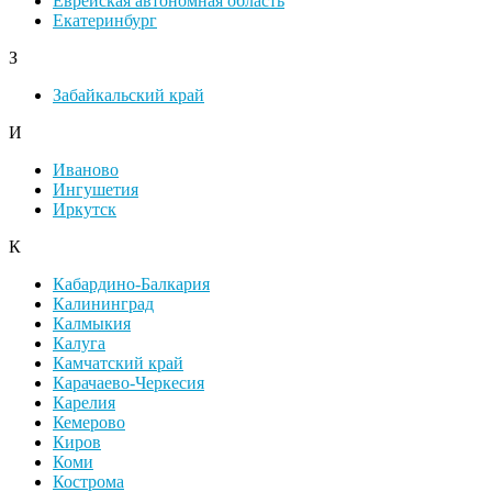
Еврейская автономная область
Екатеринбург
З
Забайкальский край
И
Иваново
Ингушетия
Иркутск
К
Кабардино-Балкария
Калининград
Калмыкия
Калуга
Камчатский край
Карачаево-Черкесия
Карелия
Кемерово
Киров
Коми
Кострома