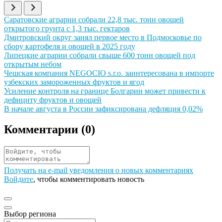
Иллюстрация новости
Саратовские аграрии собрали 22,8 тыс. тонн овощей
открытого грунта с 1,3 тыс. гектаров
Иллюстрация новости
Дмитровский округ занял первое место в Подмосковье по
сбору картофеля и овощей в 2025 году
Иллюстрация новости
Липецкие аграрии собрали свыше 600 тонн овощей под
открытым небом
Иллюстрация новости
Чешская компания NEGOCIO s.r.o. заинтересована в импорте
узбекских замороженных фруктов и ягод
Иллюстрация новости
Усиление контроля на границе Болгарии может привести к
дефициту фруктов и овощей
Иллюстрация новости
В начале августа в России зафиксирована дефляция 0,02%
Комментарии (
0
)
Получать на e‑mail уведомления о новых комментариях
Войдите
, чтобы комментировать новость
Выбор региона