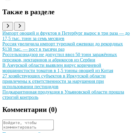
Также в разделе
Иллюстрация новости
Импорт овощей и фруктов в Петербург вырос в три раза — до
17,5 тыс. тонн за семь месяцев
Иллюстрация новости
Россия увеличила импорт турецкой ежевики до рекордных
$138 тыс. — рост в тысячи раз
Иллюстрация новости
Россельхознадзор не допустил ввоз 50 тонн заражённых
персиков, нектаринов и абрикосов из Сербии
Иллюстрация новости
В Амурской области выявлен вирус коричневой
морщинистости томатов в 1,5 тонны овощей из Китая
Иллюстрация новости
27 хозяйствующих субъектов в Иркутской области
привлечены к ответственности за нарушения при
использовании пестицидов
Иллюстрация новости
Подкарантинная продукция в Ульяновской области прошла
строгий контроль
Комментарии (
0
)