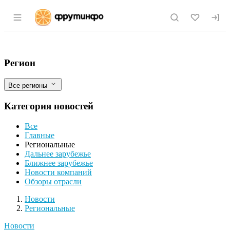
Раздел навигации по сайту fruitinfo.ru
В Амурском филиале выявлены нарушен
Фильтры
Регион
Все регионы
Категория новостей
Все
Главные
Региональные
Дальнее зарубежье
Ближнее зарубежье
Новости компаний
Обзоры отрасли
Новости
Разделы
Новости
Региональные
Новости