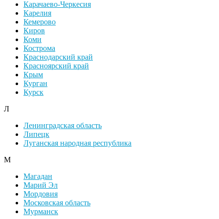
Карачаево-Черкесия
Карелия
Кемерово
Киров
Коми
Кострома
Краснодарский край
Красноярский край
Крым
Курган
Курск
Л
Ленинградская область
Липецк
Луганская народная республика
М
Магадан
Марий Эл
Мордовия
Московская область
Мурманск