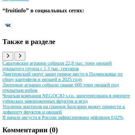
“
fruitinfo
” в социальных сетях:
Также в разделе
Иллюстрация новости
Саратовские аграрии собрали 22,8 тыс. тонн овощей
открытого грунта с 1,3 тыс. гектаров
Иллюстрация новости
Дмитровский округ занял первое место в Подмосковье по
сбору картофеля и овощей в 2025 году
Иллюстрация новости
Липецкие аграрии собрали свыше 600 тонн овощей под
открытым небом
Иллюстрация новости
Чешская компания NEGOCIO s.r.o. заинтересована в импорте
узбекских замороженных фруктов и ягод
Иллюстрация новости
Усиление контроля на границе Болгарии может привести к
дефициту фруктов и овощей
Иллюстрация новости
В начале августа в России зафиксирована дефляция 0,02%
Комментарии (
0
)