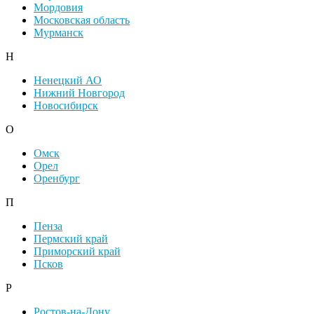
Мордовия
Московская область
Мурманск
Н
Ненецкий АО
Нижний Новгород
Новосибирск
О
Омск
Орел
Оренбург
П
Пенза
Пермский край
Приморский край
Псков
Р
Ростов-на-Дону