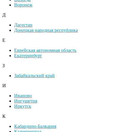
Воронеж
Д
Дагестан
Донецкая народная республика
Е
Еврейская автономная область
Екатеринбург
З
Забайкальский край
И
Иваново
Ингушетия
Иркутск
К
Кабардино-Балкария
Калининград