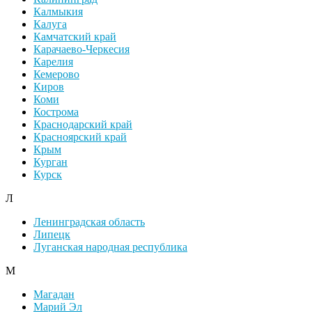
Калмыкия
Калуга
Камчатский край
Карачаево-Черкесия
Карелия
Кемерово
Киров
Коми
Кострома
Краснодарский край
Красноярский край
Крым
Курган
Курск
Л
Ленинградская область
Липецк
Луганская народная республика
М
Магадан
Марий Эл