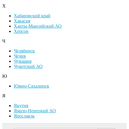
Х
Хабаровский край
Хакасия
Ханты-Мансийский АО
Херсон
Ч
Челябинск
Чечня
Чувашия
Чукотский АО
Ю
Южно-Сахалинск
Я
Якутия
Ямало-Ненецкий АО
Ярославль
Дополнительная информация