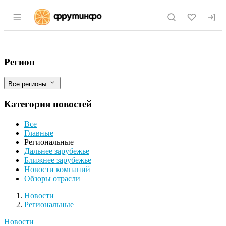
Раздел навигации по сайту fruitinfo.ru
Управлением Россельхознадзора по Аму
Фильтры
Регион
Все регионы
Категория новостей
Все
Главные
Региональные
Дальнее зарубежье
Ближнее зарубежье
Новости компаний
Обзоры отрасли
Новости
Разделы
Новости
Региональные
Новости