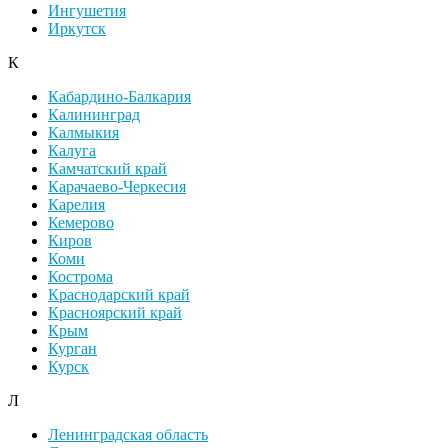
Ингушетия
Иркутск
К
Кабардино-Балкария
Калининград
Калмыкия
Калуга
Камчатский край
Карачаево-Черкесия
Карелия
Кемерово
Киров
Коми
Кострома
Краснодарский край
Красноярский край
Крым
Курган
Курск
Л
Ленинградская область