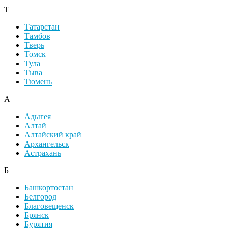
Т
Татарстан
Тамбов
Тверь
Томск
Тула
Тыва
Тюмень
А
Адыгея
Алтай
Алтайский край
Архангельск
Астрахань
Б
Башкортостан
Белгород
Благовещенск
Брянск
Бурятия