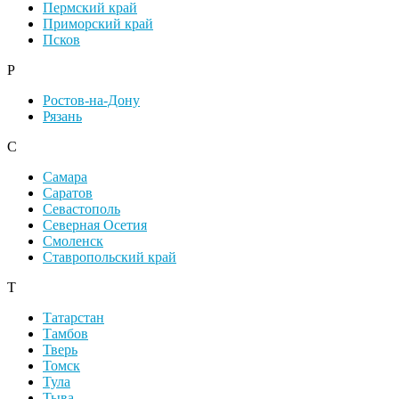
Пермский край
Приморский край
Псков
Р
Ростов-на-Дону
Рязань
С
Самара
Саратов
Севастополь
Северная Осетия
Смоленск
Ставропольский край
Т
Татарстан
Тамбов
Тверь
Томск
Тула
Тыва