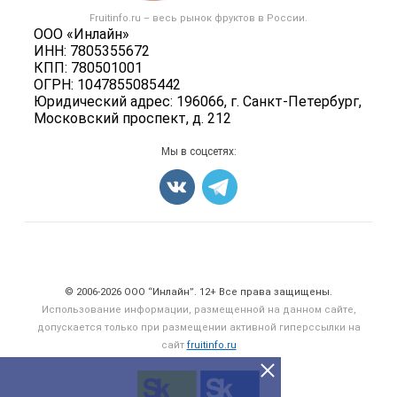
Контактная информация
Форум
Fruitinfo.ru – весь
рынок фруктов
в России.
Фрукты
Политика обработки персональных данных
ООО «Инлайн»
Бренды
Ягоды
ИНН: 7805355672
Для СМИ
Вакансии
КПП: 780501001
Орехи
ОГРН: 1047855085442
Блог
Грибы
Юридический адрес: 196066, г. Санкт-Петербург,
Московский проспект, д. 212
Оборудование
Добавить объявление
Мы в соцсетях:
Карта объявлений
Счетчики, авторское право, логотипы
© 2006‑2026 ООО “Инлайн”. 12+ Все права защищены.
Использование информации, размещенной на данном сайте,
допускается только при размещении активной гиперссылки на
сайт
fruitinfo.ru