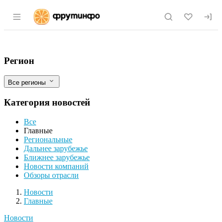
Раздел навигации по сайту fruitinfo.ru
Третья дефляция 2026: огурцы создают 
Фильтры
Регион
Все регионы
Категория новостей
Все
Главные
Региональные
Дальнее зарубежье
Ближнее зарубежье
Новости компаний
Обзоры отрасли
Новости
Разделы
Новости
Главные
Новости