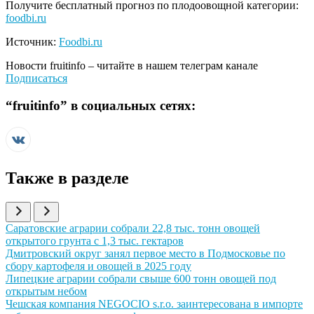
Получите бесплатный прогноз по плодоовощной категории:
foodbi.ru
Источник:
Foodbi.ru
Новости
fruitinfo
– читайте в нашем телеграм канале
Подписаться
“
fruitinfo
” в социальных сетях:
Также в разделе
Иллюстрация новости
Саратовские аграрии собрали 22,8 тыс. тонн овощей
открытого грунта с 1,3 тыс. гектаров
Иллюстрация новости
Дмитровский округ занял первое место в Подмосковье по
сбору картофеля и овощей в 2025 году
Иллюстрация новости
Липецкие аграрии собрали свыше 600 тонн овощей под
открытым небом
Иллюстрация новости
Чешская компания NEGOCIO s.r.o. заинтересована в импорте