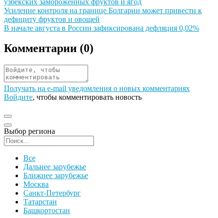
узбекских замороженных фруктов и ягод
Иллюстрация новости
Усиление контроля на границе Болгарии может привести к
дефициту фруктов и овощей
Иллюстрация новости
В начале августа в России зафиксирована дефляция 0,02%
Комментарии (
0
)
Получать на e‑mail уведомления о новых комментариях
Войдите
, чтобы комментировать новость
Выбор региона
Поиск региона
Все
Дальнее зарубежье
Ближнее зарубежье
Москва
Санкт-Петербург
Татарстан
Башкортостан