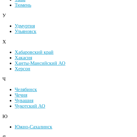
Тюмень
У
Удмуртия
Ульяновск
Х
Хабаровский край
Хакасия
Ханты-Мансийский АО
Херсон
Ч
Челябинск
Чечня
Чувашия
Чукотский АО
Ю
Южно-Сахалинск