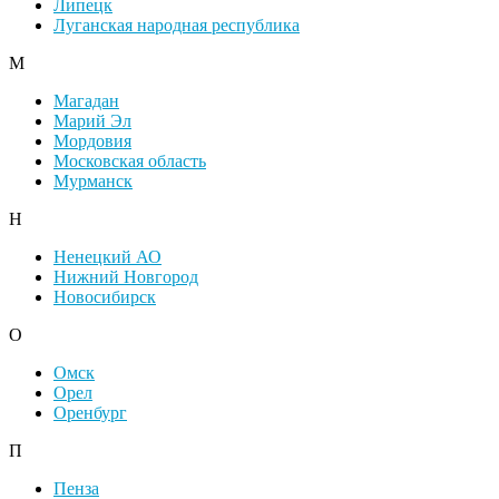
Липецк
Луганская народная республика
М
Магадан
Марий Эл
Мордовия
Московская область
Мурманск
Н
Ненецкий АО
Нижний Новгород
Новосибирск
О
Омск
Орел
Оренбург
П
Пенза