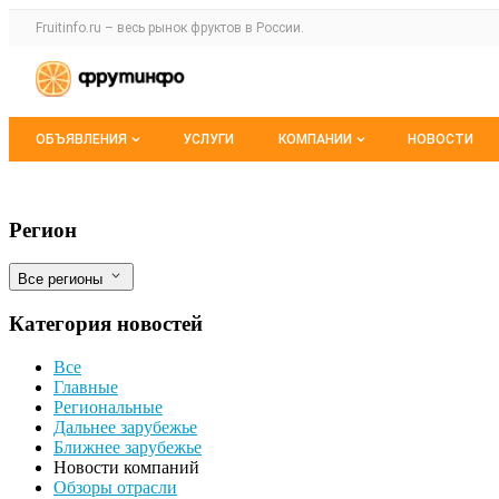
Раздел навигации по сайту fruitinfo.ru
Fruitinfo.ru – весь
рынок фруктов
в России.
Авторизация и меню пользователя
Навигация по разделам сайта fruitinfo.ru
ОБЪЯВЛЕНИЯ
УСЛУГИ
КОМПАНИИ
НОВОСТИ
Все объявления
Каталог компаний
«Тимашевская птицефабрика»: кредито
Фильтры
Регион
Мои объявления
О каталоге компаний
Все регионы
Премиум размещение
Категория новостей
Все
Главные
Региональные
Дальнее зарубежье
Ближнее зарубежье
Новости компаний
Обзоры отрасли