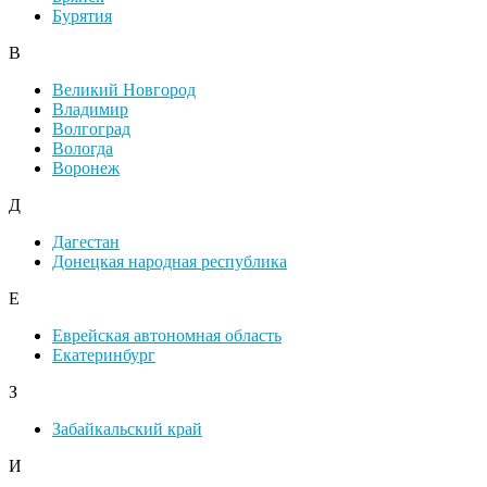
Бурятия
В
Великий Новгород
Владимир
Волгоград
Вологда
Воронеж
Д
Дагестан
Донецкая народная республика
Е
Еврейская автономная область
Екатеринбург
З
Забайкальский край
И