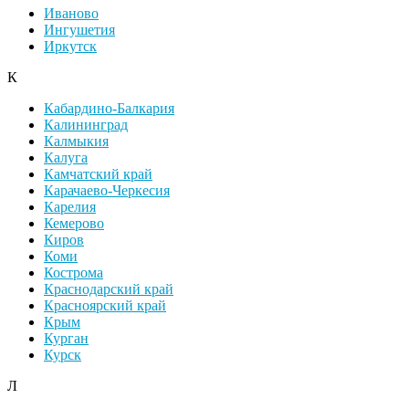
Иваново
Ингушетия
Иркутск
К
Кабардино-Балкария
Калининград
Калмыкия
Калуга
Камчатский край
Карачаево-Черкесия
Карелия
Кемерово
Киров
Коми
Кострома
Краснодарский край
Красноярский край
Крым
Курган
Курск
Л