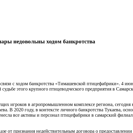
мары недовольны ходом банкротства
 связи с ходом банкротства «Тимашевской птицефабрики». 4 июн
 судьбе этого крупного птицеводческого предприятия в Самарск
ущих игроков в агропромышленном комплексе региона, сегодня н
ева. В 2020 году, в контексте личного банкротства Тукаева, о
енесла все активы и персонал птицефабрики в самарский филиа
отказе от признания недействительным договора о предоставлен