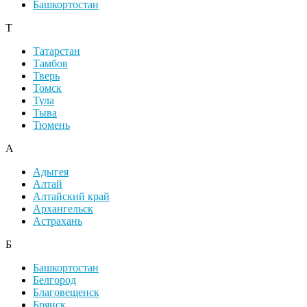
Башкортостан
Т
Татарстан
Тамбов
Тверь
Томск
Тула
Тыва
Тюмень
А
Адыгея
Алтай
Алтайский край
Архангельск
Астрахань
Б
Башкортостан
Белгород
Благовещенск
Брянск