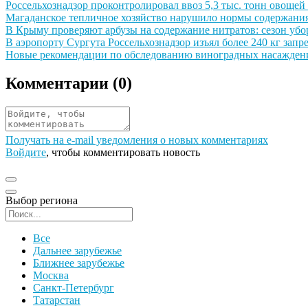
Иллюстрация новости
Россельхознадзор проконтролировал ввоз 5,3 тыс. тонн овощей 
Иллюстрация новости
Магаданское тепличное хозяйство нарушило нормы содержания
Иллюстрация новости
В Крыму проверяют арбузы на содержание нитратов: сезон убор
Иллюстрация новости
В аэропорту Сургута Россельхознадзор изъял более 240 кг за
Иллюстрация новости
Новые рекомендации по обследованию виноградных насажден
Комментарии (
0
)
Получать на e‑mail уведомления о новых комментариях
Войдите
, чтобы комментировать новость
Выбор региона
Поиск региона
Все
Дальнее зарубежье
Ближнее зарубежье
Москва
Санкт-Петербург
Татарстан