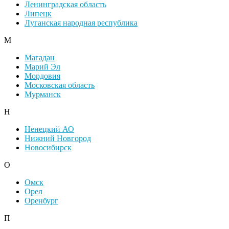
Ленинградская область
Липецк
Луганская народная республика
М
Магадан
Марий Эл
Мордовия
Московская область
Мурманск
Н
Ненецкий АО
Нижний Новгород
Новосибирск
О
Омск
Орел
Оренбург
П