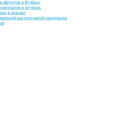
и фруктов в Кузбасс
 нитратов в огурцах
ки в разгаре
прещенной растительной продукции
ий