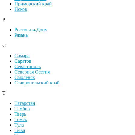
Приморский край
Псков
Р
Ростов-на-Дону
Рязань
С
Самара
Саратов
Севастополь
Северная Осетия
Смоленск
Ставропольский край
Т
Татарстан
Тамбов
Тверь
Томск
Тула
Тыва