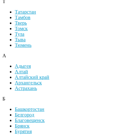
Т
Татарстан
Тамбов
Тверь
Томск
Тула
Тыва
Тюмень
А
Адыгея
Алтай
Алтайский край
Архангельск
Астрахань
Б
Башкортостан
Белгород
Благовещенск
Брянск
Бурятия