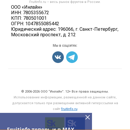
Форум
Fruitinfo.ru – весь
рынок фруктов
в России.
Фрукты
Политика обработки персональных данных
ООО «Инлайн»
Бренды
Ягоды
ИНН: 7805355672
Для СМИ
Вакансии
КПП: 780501001
Орехи
ОГРН: 1047855085442
Блог
Грибы
Юридический адрес: 196066, г. Санкт-Петербург,
Московский проспект, д. 212
Оборудование
Добавить объявление
Мы в соцсетях:
Карта объявлений
Счетчики, авторское право, логотипы
© 2006‑2026 ООО “Инлайн”. 12+ Все права защищены.
Использование информации, размещенной на данном сайте,
допускается только при размещении активной гиперссылки на
сайт
fruitinfo.ru
Fruitinfo теперь и в MAX