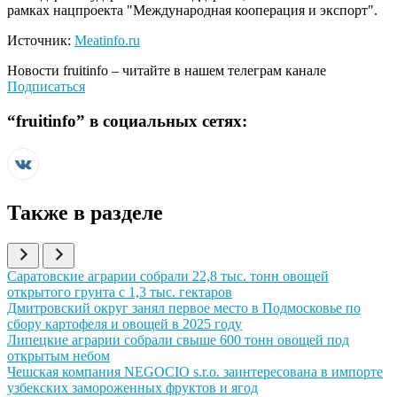
рамках нацпроекта "Международная кооперация и экспорт".
Источник:
Meatinfo.ru
Новости
fruitinfo
– читайте в нашем телеграм канале
Подписаться
“
fruitinfo
” в социальных сетях:
Также в разделе
Иллюстрация новости
Саратовские аграрии собрали 22,8 тыс. тонн овощей
открытого грунта с 1,3 тыс. гектаров
Иллюстрация новости
Дмитровский округ занял первое место в Подмосковье по
сбору картофеля и овощей в 2025 году
Иллюстрация новости
Липецкие аграрии собрали свыше 600 тонн овощей под
открытым небом
Иллюстрация новости
Чешская компания NEGOCIO s.r.o. заинтересована в импорте
узбекских замороженных фруктов и ягод