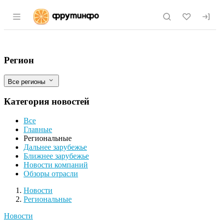
Раздел навигации по сайту fruitinfo.ru
Ставрополь увеличил экспорт мяса птиц
Фильтры
Регион
Все регионы
Категория новостей
Все
Главные
Региональные
Дальнее зарубежье
Ближнее зарубежье
Новости компаний
Обзоры отрасли
Новости
Разделы
Новости
Региональные
Новости