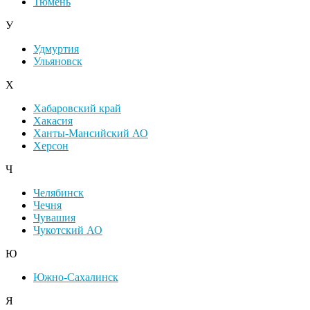
Тюмень
У
Удмуртия
Ульяновск
Х
Хабаровский край
Хакасия
Ханты-Мансийский АО
Херсон
Ч
Челябинск
Чечня
Чувашия
Чукотский АО
Ю
Южно-Сахалинск
Я