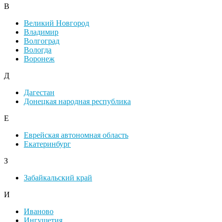
В
Великий Новгород
Владимир
Волгоград
Вологда
Воронеж
Д
Дагестан
Донецкая народная республика
Е
Еврейская автономная область
Екатеринбург
З
Забайкальский край
И
Иваново
Ингушетия