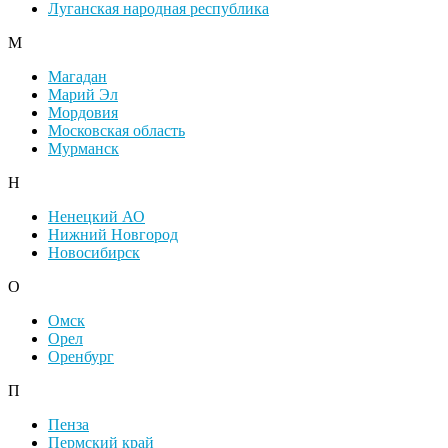
Луганская народная республика
М
Магадан
Марий Эл
Мордовия
Московская область
Мурманск
Н
Ненецкий АО
Нижний Новгород
Новосибирск
О
Омск
Орел
Оренбург
П
Пенза
Пермский край