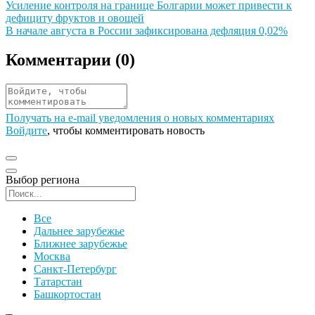
Иллюстрация новости
Усиление контроля на границе Болгарии может привести к
дефициту фруктов и овощей
Иллюстрация новости
В начале августа в России зафиксирована дефляция 0,02%
Комментарии (
0
)
Получать на e‑mail уведомления о новых комментариях
Войдите
, чтобы комментировать новость
Выбор региона
Поиск региона
Все
Дальнее зарубежье
Ближнее зарубежье
Москва
Санкт-Петербург
Татарстан
Башкортостан