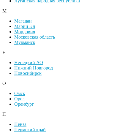
Луганская народная республика
М
Магадан
Марий Эл
Мордовия
Московская область
Мурманск
Н
Ненецкий АО
Нижний Новгород
Новосибирск
О
Омск
Орел
Оренбург
П
Пенза
Пермский край