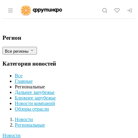
Раздел навигации по сайту fruitinfo.ru
Скотоводы Республики Алтай стали з
Фильтры
Регион
Все регионы
Категория новостей
Все
Главные
Региональные
Дальнее зарубежье
Ближнее зарубежье
Новости компаний
Обзоры отрасли
Новости
Разделы
Новости
Региональные
Новости