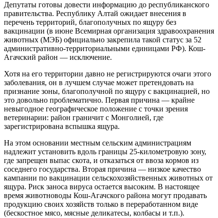
Депутаты готовы довести информацию до республиканского
правительства. Республику Алтай ожидает внесения в
перечень территорий, благополучных по ящуру без
вакцинации (в июне Всемирная организация здравоохранения
животных (МЭБ) официально закрепила такой статус за 52
административно-территориальными единицами РФ). Кош-
Агачский район — исключение.
Хотя на его территории давно не регистрируются очаги этого
заболевания, он в лучшем случае может претендовать на
признание зоны, благополучной по ящуру с вакцинацией, но
это довольно проблематично. Первая причина — крайне
невыгодное географическое положение с точки зрения
ветеринарии: район граничит с Монголией, где
зарегистрирована вспышка ящура.
На этом основании местным сельским администрациям
надлежит установить вдоль границы 25-километровую зону,
где запрещен выпас скота, и отказаться от ввоза кормов из
соседнего государства. Вторая причина — низкое качество
кампании по вакцинации сельскохозяйственных животных от
ящура. Риск заноса вируса остается высоким. В настоящее
время животноводы Кош-Агачского района могут продавать
продукцию своих хозяйств только в переработанном виде
(бескостное мясо, мясные деликатесы, колбасы и т.п.).