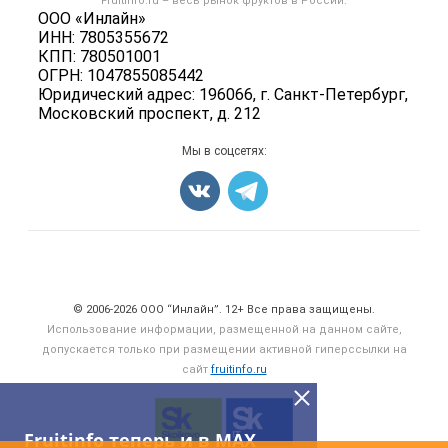
Fruitinfo.ru – весь
рынок фруктов
в России.
Фрукты
Политика обработки персональных данных
ООО «Инлайн»
Бренды
Ягоды
ИНН: 7805355672
Для СМИ
Вакансии
КПП: 780501001
Орехи
ОГРН: 1047855085442
Блог
Грибы
Юридический адрес: 196066, г. Санкт-Петербург,
Московский проспект, д. 212
Оборудование
Добавить объявление
Мы в соцсетях:
Карта объявлений
Счетчики, авторское право, логотипы
© 2006‑2026 ООО “Инлайн”. 12+ Все права защищены.
Использование информации, размещенной на данном сайте,
допускается только при размещении активной гиперссылки на
сайт
fruitinfo.ru
Fruitinfo теперь и в MAX