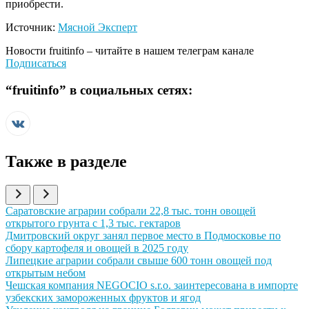
приобрести.
Источник:
Мясной Эксперт
Новости
fruitinfo
– читайте в нашем телеграм канале
Подписаться
“
fruitinfo
” в социальных сетях:
Также в разделе
Иллюстрация новости
Саратовские аграрии собрали 22,8 тыс. тонн овощей
открытого грунта с 1,3 тыс. гектаров
Иллюстрация новости
Дмитровский округ занял первое место в Подмосковье по
сбору картофеля и овощей в 2025 году
Иллюстрация новости
Липецкие аграрии собрали свыше 600 тонн овощей под
открытым небом
Иллюстрация новости
Чешская компания NEGOCIO s.r.o. заинтересована в импорте
узбекских замороженных фруктов и ягод