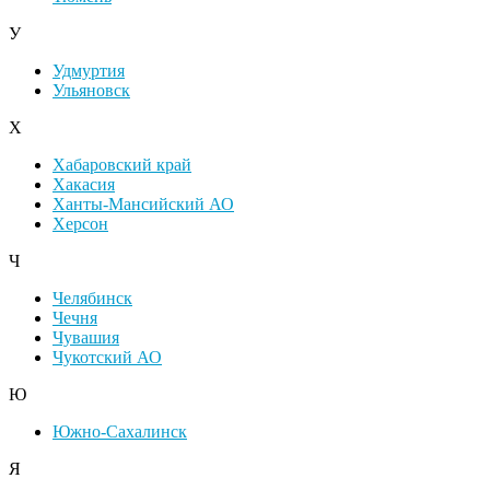
У
Удмуртия
Ульяновск
Х
Хабаровский край
Хакасия
Ханты-Мансийский АО
Херсон
Ч
Челябинск
Чечня
Чувашия
Чукотский АО
Ю
Южно-Сахалинск
Я