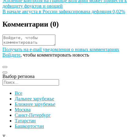
Иллюстрация новости
Усиление контроля на границе Болгарии может привести к
дефициту фруктов и овощей
Иллюстрация новости
В начале августа в России зафиксирована дефляция 0,02%
Комментарии (
0
)
Получать на e‑mail уведомления о новых комментариях
Войдите
, чтобы комментировать новость
Выбор региона
Поиск региона
Все
Дальнее зарубежье
Ближнее зарубежье
Москва
Санкт-Петербург
Татарстан
Башкортостан
Т