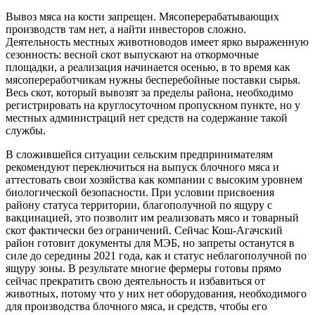
Вывоз мяса на кости запрещен. Мясоперерабатывающих
производств там нет, а найти инвесторов сложно.
Деятельность местных животноводов имеет ярко выраженную
сезонность: весной скот выпускают на откормочные
площадки, а реализация начинается осенью, в то время как
мясопереработчикам нужны бесперебойные поставки сырья.
Весь скот, который вывозят за пределы района, необходимо
регистрировать на круглосуточном пропускном пункте, но у
местных администраций нет средств на содержание такой
службы.
В сложившейся ситуации сельским предпринимателям
рекомендуют переключиться на выпуск блочного мяса и
аттестовать свои хозяйства как компании с высоким уровнем
биологической безопасности. При условии присвоения
району статуса территории, благополучной по ящуру с
вакцинацией, это позволит им реализовать мясо и товарный
скот фактически без ограничений. Сейчас Кош-Агачский
район готовит документы для МЭБ, но запреты останутся в
силе до середины 2021 года, как и статус неблагополучной по
ящуру зоны. В результате многие фермеры готовы прямо
сейчас прекратить свою деятельность и избавиться от
животных, потому что у них нет оборудования, необходимого
для производства блочного мяса, и средств, чтобы его